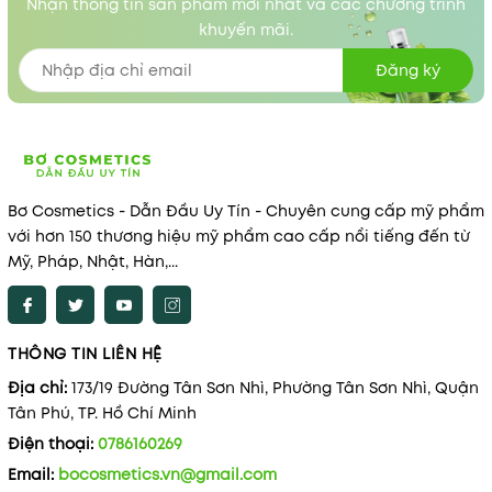
Nhận thông tin sản phẩm mới nhất và các chương trình
khuyến mãi.
Đăng ký
Bơ Cosmetics - Dẫn Đầu Uy Tín - Chuyên cung cấp mỹ phẩm
với hơn 150 thương hiệu mỹ phẩm cao cấp nổi tiếng đến từ
Mỹ, Pháp, Nhật, Hàn,...
THÔNG TIN LIÊN HỆ
Địa chỉ:
173/19 Đường Tân Sơn Nhì, Phường Tân Sơn Nhì, Quận
Tân Phú, TP. Hồ Chí Minh
Điện thoại:
0786160269
Email:
bocosmetics.vn@gmail.com