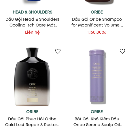
HEAD & SHOULDERS
ORIBE
Dầu Gội Head & Shoulders
Dầu Gội Oribe Shampoo
Cooling Itch Care Mát
for Magnificent Volume -
Lạnh, Trị Gàu & Nấm Da
Làm Dày & Tạo Độ Phồng
Liên hệ
1.160.000₫
Đầu
Tóc
ORIBE
ORIBE
Dầu Gội Phục Hồi Oribe
Bột Gội Khô Kiềm Dầu
Gold Lust Repair & Restore
Oribe Serene Scalp Oil