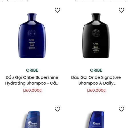
ORIBE
ORIBE
Dầu Gội Oribe Supershine
Dầu Gội Oribe Signature
Hydrating Shampoo - Cấp
Shampoo A Daily
Ẩm Sâu, Bóng Mượt Tóc
Indulgence - Nuôi Dưỡng
1.160.000₫
1.160.000₫
Và Phục Hồi Tóc