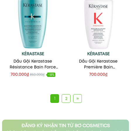
KÉRASTASE
KÉRASTASE
Dầu Gội Kerastase
Dầu Gội Kerastase
Résistance Bain Force
Première Bain
Architecte - Phục Hồi Tóc
Décalcifiant Réparateur -
700.000₫
700.000₫
850.000₫
-18%
Hư Tổn
Dành Cho Tóc Hư Tổn
1
»
2
ĐĂNG KÝ NHẬN TIN TỪ BƠ COSMETICS