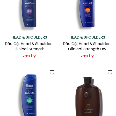
HEAD & SHOULDERS
HEAD & SHOULDERS
Dầu Gội Head & Shoulders
Dầu Gội Head & Shoulders
Clinical Strength
Clinical Strength Dry
Advanced Oil Control -
Scalp Rescue - Cấp Ẩm &
Liên hệ
Liên hệ
Kiểm Soát Dầu Nhờn &
Trị Gàu Chuyên Sâu
Đặc Trị Gàu