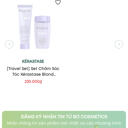
KÉRASTASE
[Travel Set] Set Chăm Sóc
Tóc Kérastase Blond
Absolu Hydrating &
230.000₫
Strengthening Care For
Blonde Hair
ĐĂNG KÝ NHẬN TIN TỪ BƠ COSMETICS
Nhận thông tin sản phẩm mới nhất và các chương trình