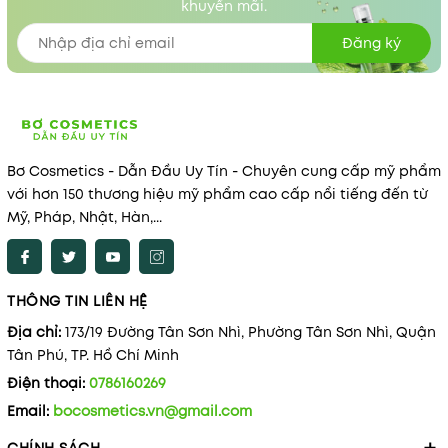
khuyến mãi.
Đăng ký
Bơ Cosmetics - Dẫn Đầu Uy Tín - Chuyên cung cấp mỹ phẩm
với hơn 150 thương hiệu mỹ phẩm cao cấp nổi tiếng đến từ
Mỹ, Pháp, Nhật, Hàn,...
THÔNG TIN LIÊN HỆ
Địa chỉ:
173/19 Đường Tân Sơn Nhì, Phường Tân Sơn Nhì, Quận
Tân Phú, TP. Hồ Chí Minh
Điện thoại:
0786160269
Email:
bocosmetics.vn@gmail.com