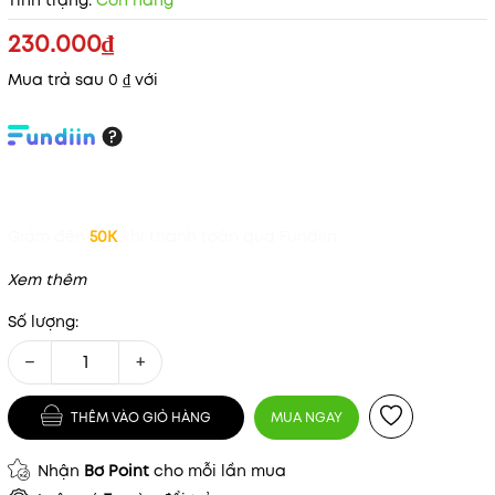
Tình trạng:
Còn hàng
230.000₫
Mua trả sau 0 ₫ với
Giảm đến
50K
khi thanh toán qua Fundiin.
Xem thêm
Số lượng:
−
+
Mã khuyến mãi:
THÊM VÀO GIỎ HÀNG
MUA NGAY
Điều kiện:
Nhận
Bơ Point
cho mỗi lần mua