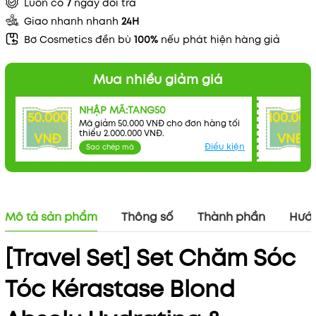
Luôn có
7
ngày đổi trả
Giao nhanh nhanh
24H
Bơ Cosmetics đền bù
100%
nếu phát hiện hàng giả
Mua nhiều giảm giá
NHẬP MÃ:TANG50
50.000
100.000
Mã giảm 50.000 VNĐ cho đơn hàng tối
thiểu 2.000.000 VNĐ.
VNĐ
VNĐ
Điều kiện
Sao chép mã
Mô tả sản phẩm
Thông số
Thành phần
Hướn
[Travel Set] Set Chăm Sóc
Tóc Kérastase Blond