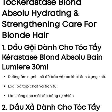
TócKérastase Blond
Absolu Hydrating &
Strengthening Care For
Blonde Hair
1. Dầu Gội Dành Cho Tóc Tẩy
Kérastase Blond Absolu Bain
Lumiere 30ml
Dưỡng ẩm mạnh mẽ để bảo vệ tóc khỏi tình trạng khô.
Loại bỏ tạp chất và tích tụ.
Làm sáng cho mái tóc bóng tự nhiên
2. Dầu Xả Dành Cho Tóc Tẩy