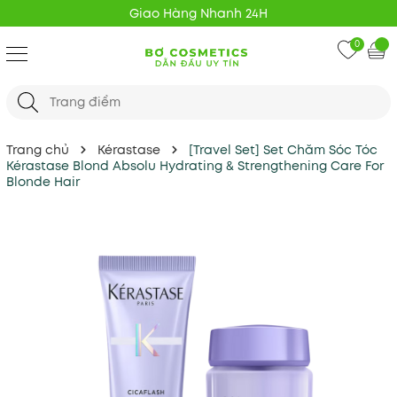
Giao Hàng Nhanh 24H
0
Trang chủ
Kérastase
[Travel Set] Set Chăm Sóc Tóc
Kérastase Blond Absolu Hydrating & Strengthening Care For
Blonde Hair