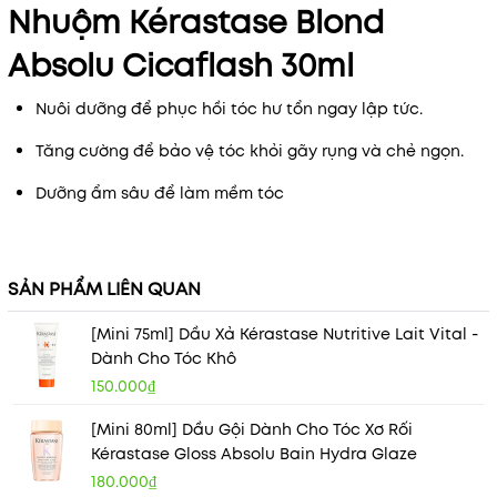
Nhuộm Kérastase Blond
Absolu Cicaflash 30ml
Nuôi dưỡng để phục hồi tóc hư tổn ngay lập tức.
Tăng cường để bảo vệ tóc khỏi gãy rụng và chẻ ngọn.
Dưỡng ẩm sâu để làm mềm tóc
SẢN PHẨM LIÊN QUAN
[Mini 75ml] Dầu Xả Kérastase Nutritive Lait Vital -
Dành Cho Tóc Khô
150.000₫
[Mini 80ml] Dầu Gội Dành Cho Tóc Xơ Rối
Kérastase Gloss Absolu Bain Hydra Glaze
180.000₫