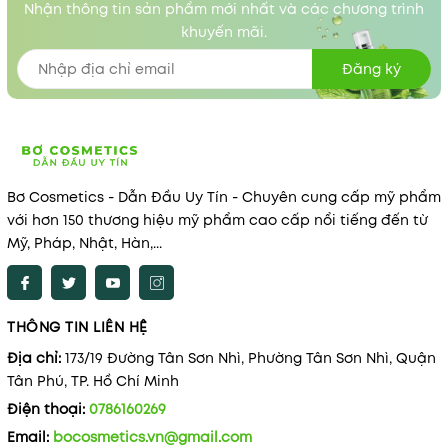
Nhận thông tin sản phẩm mới nhất và các chương trình
khuyến mãi.
Đăng ký
Bơ Cosmetics - Dẫn Đầu Uy Tín - Chuyên cung cấp mỹ phẩm
với hơn 150 thương hiệu mỹ phẩm cao cấp nổi tiếng đến từ
Mỹ, Pháp, Nhật, Hàn,...
THÔNG TIN LIÊN HỆ
Địa chỉ:
173/19 Đường Tân Sơn Nhì, Phường Tân Sơn Nhì, Quận
Tân Phú, TP. Hồ Chí Minh
Điện thoại:
0786160269
Email:
bocosmetics.vn@gmail.com