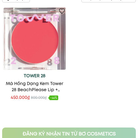
TOWER 28
Má Hồng Dạng Kem Tower
28 BeachPlease Lip +
Cheek Cream Blush
450.000₫
800.000₫
-44%
ĐĂNG KÝ NHẬN TIN TỪ BƠ COSMETICS