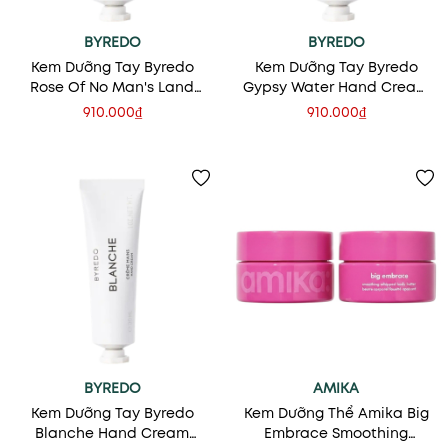
BYREDO
BYREDO
Kem Dưỡng Tay Byredo
Kem Dưỡng Tay Byredo
Rose Of No Man's Land
Gypsy Water Hand Cream
Hand Cream 30ml
30ml
910.000₫
910.000₫
BYREDO
AMIKA
Kem Dưỡng Tay Byredo
Kem Dưỡng Thể Amika Big
Blanche Hand Cream
Embrace Smoothing