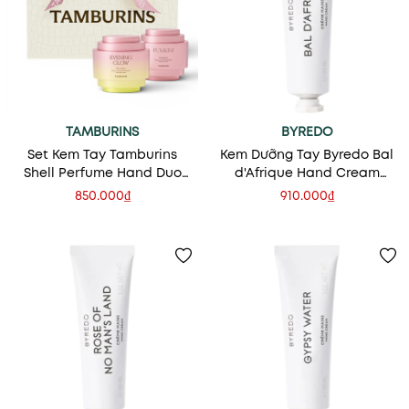
TAMBURINS
BYREDO
Set Kem Tay Tamburins
Kem Dưỡng Tay Byredo Bal
Shell Perfume Hand Duo
d'Afrique Hand Cream
Set (Evening Glow &
30ml
850.000₫
910.000₫
Pumkini)