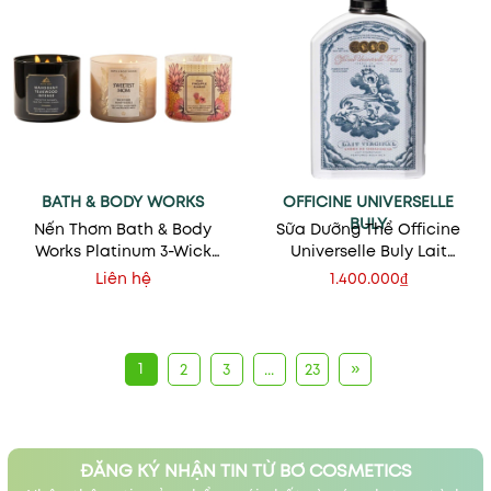
BATH & BODY WORKS
OFFICINE UNIVERSELLE
BULY
Nến Thơm Bath & Body
Sữa Dưỡng Thể Officine
Works Platinum 3-Wick
Universelle Buly Lait
Candle
Virginal Ambree
Liên hệ
1.400.000₫
Madagascar 190ml
1
»
2
3
...
23
ĐĂNG KÝ NHẬN TIN TỪ BƠ COSMETICS