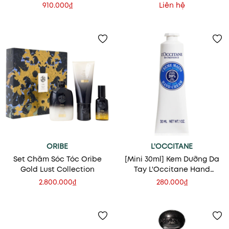
30ml
Whipped Body Butter
910.000₫
Liên hệ
ORIBE
L'OCCITANE
Set Chăm Sóc Tóc Oribe
[Mini 30ml] Kem Dưỡng Da
Gold Lust Collection
Tay L'Occitane Hand
Cream Shea Butter 20%
2.800.000₫
280.000₫