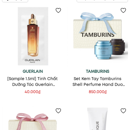
GUERLAIN
TAMBURINS
[Sample 1.5ml] Tinh Chất
Set Kem Tay Tamburins
Dưỡng Tóc Guerlain
Shell Perfume Hand Duo
Abeille Royale Scalp &
Set (Blue Hinoki & Chamo)
40.000₫
850.000₫
Hair Youth Oil-In Serum