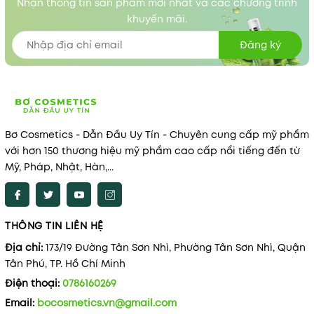
Nhận thông tin sản phẩm mới nhất và các chương trình
khuyến mãi.
Đăng ký
Bơ Cosmetics - Dẫn Đầu Uy Tín - Chuyên cung cấp mỹ phẩm
với hơn 150 thương hiệu mỹ phẩm cao cấp nổi tiếng đến từ
Mỹ, Pháp, Nhật, Hàn,...
THÔNG TIN LIÊN HỆ
Địa chỉ:
173/19 Đường Tân Sơn Nhì, Phường Tân Sơn Nhì, Quận
Tân Phú, TP. Hồ Chí Minh
Điện thoại:
0786160269
Email:
bocosmetics.vn@gmail.com