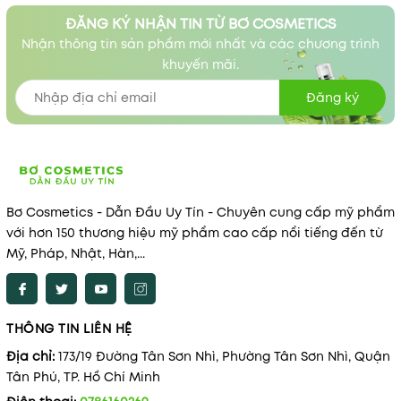
ĐĂNG KÝ NHẬN TIN TỪ BƠ COSMETICS
Nhận thông tin sản phẩm mới nhất và các chương trình
khuyến mãi.
Đăng ký
Bơ Cosmetics - Dẫn Đầu Uy Tín - Chuyên cung cấp mỹ phẩm
với hơn 150 thương hiệu mỹ phẩm cao cấp nổi tiếng đến từ
Mỹ, Pháp, Nhật, Hàn,...
THÔNG TIN LIÊN HỆ
Địa chỉ:
173/19 Đường Tân Sơn Nhì, Phường Tân Sơn Nhì, Quận
Tân Phú, TP. Hồ Chí Minh