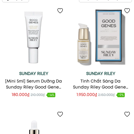
SUNDAY RILEY
SUNDAY RILEY
[Mini 5ml] Serum Dưỡng Da
Tinh Chất Sáng Da
Sunday Riley Good Genes
Sunday Riley Good Genes
All-In-One Lactic Acid
All-In-One Lactic Acid
180.000₫
1.950.000₫
210.000₫
2.150.000₫
-14%
-9%
Treatment
Treatment