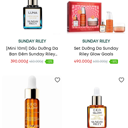
SUNDAY RILEY
SUNDAY RILEY
[Mini 10ml] Dầu Dưỡng Da
Set Dưỡng Da Sunday
Ban Đêm Sunday Riley
Riley Glow Goals
LUNA Sleeping Night Oil
390.000₫
490.000₫
450.000₫
600.000₫
-13%
-18%