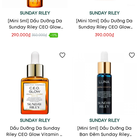
SUNDAY RILEY
SUNDAY RILEY
[Mini 5ml] Dầu Dưỡng Da
[Mini 10ml] Dầu Dưỡng Da
Sunday Riley CEO Glow
Sunday Riley CEO Glow
Vitamin C + Turmeric Face
Vitamin C + Turmeric Face
290.000₫
390.000₫
350.000₫
-17%
Oil
Oil
SUNDAY RILEY
SUNDAY RILEY
Dầu Dưỡng Da Sunday
[Mini 5ml] Dầu Dưỡng Da
Riley CEO Glow Vitamin C
Ban Đêm Sunday Riley