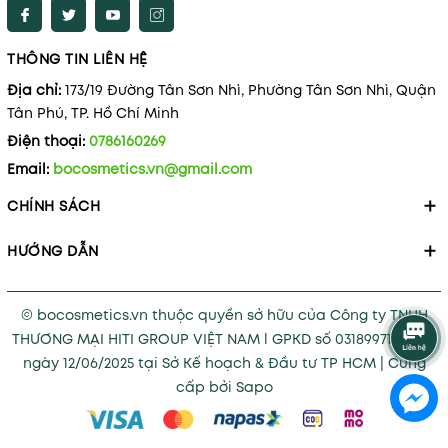
THÔNG TIN LIÊN HỆ
Địa chỉ:
173/19 Đường Tân Sơn Nhì, Phường Tân Sơn Nhì, Quận
Tân Phú, TP. Hồ Chí Minh
Điện thoại:
0786160269
Email:
bocosmetics.vn@gmail.com
CHÍNH SÁCH
HƯỚNG DẪN
© bocosmetics.vn thuộc quyền sở hữu của Công ty TNHH
THƯƠNG MẠI HITI GROUP VIỆT NAM l GPKD số 0318997121 cấp
ngày 12/06/2025 tại Sở Kế hoạch & Đầu tư TP HCM
|
Cung
cấp bởi
Sapo