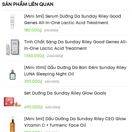
SẢN PHẨM LIÊN QUAN
[Mini 5ml] Serum Dưỡng Da Sunday Riley Good
Genes All-In-One Lactic Acid Treatment
180.000₫
210.000₫
Tinh Chất Sáng Da Sunday Riley Good Genes All-
In-One Lactic Acid Treatment
1.950.000₫
2.150.000₫
[Mini 10ml] Dầu Dưỡng Da Ban Đêm Sunday Riley
LUNA Sleeping Night Oil
390.000₫
450.000₫
Set Dưỡng Da Sunday Riley Glow Goals
490.000₫
600.000₫
[Mini 5ml] Dầu Dưỡng Da Sunday Riley CEO Glow
Vitamin C + Turmeric Face Oil