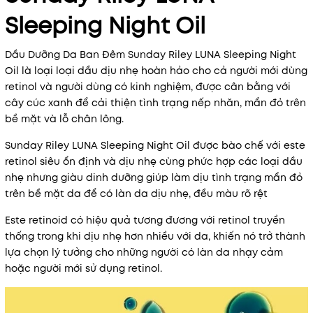
Sleeping Night Oil
Dầu Dưỡng Da Ban Đêm Sunday Riley LUNA Sleeping Night
Oil là loại loại dầu dịu nhẹ hoàn hảo cho cả người mới dùng
retinol và người dùng có kinh nghiệm, được cân bằng với
cây cúc xanh để cải thiện tình trạng nếp nhăn, mẩn đỏ trên
bề mặt và lỗ chân lông.
Sunday Riley LUNA Sleeping Night Oil được bào chế với este
retinol siêu ổn định và dịu nhẹ cùng phức hợp các loại dầu
nhẹ nhưng giàu dinh dưỡng giúp làm dịu tình trạng mẩn đỏ
trên bề mặt da để có làn da dịu nhẹ, đều màu rõ rệt
Este retinoid có hiệu quả tương đương với retinol truyền
thống trong khi dịu nhẹ hơn nhiều với da, khiến nó trở thành
lựa chọn lý tưởng cho những người có làn da nhạy cảm
hoặc người mới sử dụng retinol.