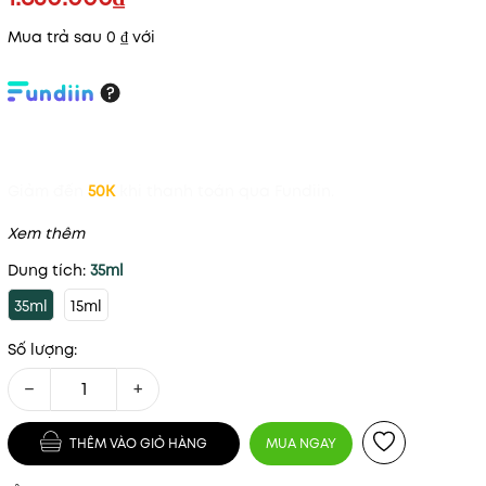
Mua trả sau 0 ₫ với
Giảm đến
50K
khi thanh toán qua Fundiin.
Xem thêm
Dung tích:
35ml
35ml
15ml
Số lượng:
−
+
THÊM VÀO GIỎ HÀNG
MUA NGAY