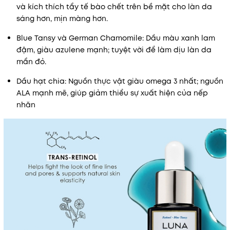
và kích thích tẩy tế bào chết trên bề mặt cho làn da
sáng hơn, mịn màng hơn.
Blue Tansy và German Chamomile: Dầu màu xanh lam
đậm, giàu azulene mạnh; tuyệt vời để làm dịu làn da
mẩn đỏ.
Dầu hạt chia: Nguồn thực vật giàu omega 3 nhất; nguồn
ALA mạnh mẽ, giúp giảm thiểu sự xuất hiện của nếp
nhăn