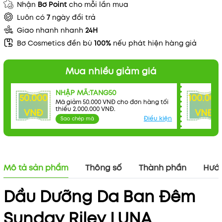
Nhận
Bơ Point
cho mỗi lần mua
Luôn có
7
ngày đổi trả
Giao nhanh nhanh
24H
Bơ Cosmetics đền bù
100%
nếu phát hiện hàng giả
Mua nhiều giảm giá
NHẬP MÃ:TANG50
50.000
100.000
Mã giảm 50.000 VNĐ cho đơn hàng tối
thiểu 2.000.000 VNĐ.
VNĐ
VNĐ
Điều kiện
Sao chép mã
Mô tả sản phẩm
Thông số
Thành phần
Hướn
Dầu Dưỡng Da Ban Đêm
Mã khuyến mãi:
Sunday Riley LUNA
Điều kiện: