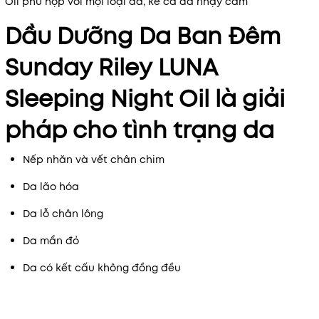
Oil phù hợp với mọi loại da, kể cả da nhạy cảm
Dầu Dưỡng Da Ban Đêm
Sunday Riley LUNA
Sleeping Night Oil là giải
pháp cho tình trạng da
Nếp nhăn và vết chân chim
Da lão hóa
Da lỗ chân lông
Da mẩn đỏ
Da có kết cấu không đồng đều