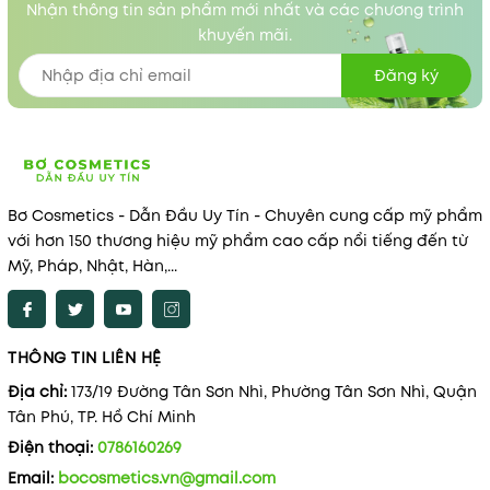
Nhận thông tin sản phẩm mới nhất và các chương trình
khuyến mãi.
Đăng ký
Bơ Cosmetics - Dẫn Đầu Uy Tín - Chuyên cung cấp mỹ phẩm
với hơn 150 thương hiệu mỹ phẩm cao cấp nổi tiếng đến từ
Mỹ, Pháp, Nhật, Hàn,...
THÔNG TIN LIÊN HỆ
Địa chỉ:
173/19 Đường Tân Sơn Nhì, Phường Tân Sơn Nhì, Quận
Tân Phú, TP. Hồ Chí Minh
Điện thoại:
0786160269
Email:
bocosmetics.vn@gmail.com