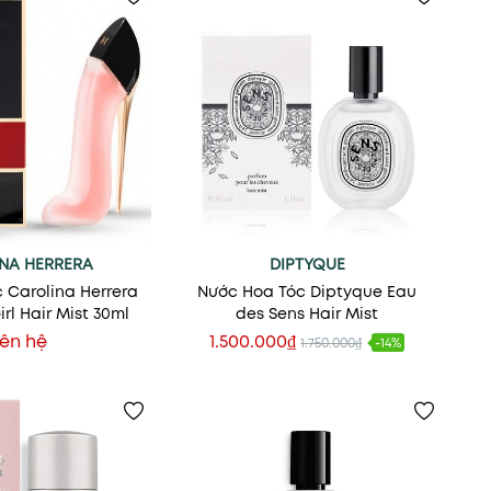
NA HERRERA
DIPTYQUE
 Carolina Herrera
Nước Hoa Tóc Diptyque Eau
rl Hair Mist 30ml
des Sens Hair Mist
iên hệ
1.500.000₫
1.750.000₫
-14%
Thêm vào giỏ