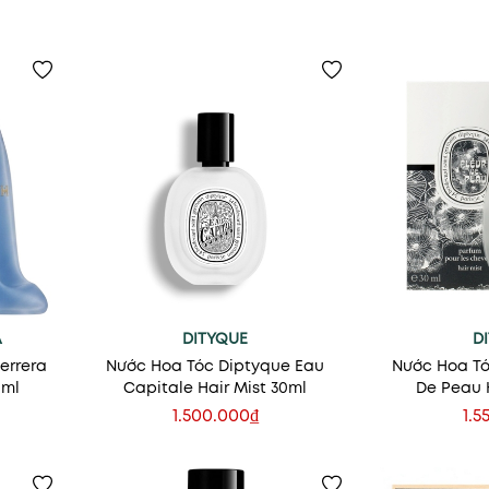
A
DITYQUE
D
errera
Nước Hoa Tóc Diptyque Eau
Nước Hoa Tó
0ml
Capitale Hair Mist 30ml
De Peau H
1.500.000₫
1.5
Thêm vào giỏ
Thêm