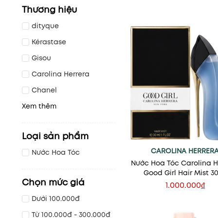
Thương hiệu
dityque
Kérastase
Gisou
Carolina Herrera
Chanel
Xem thêm
Loại sản phẩm
CAROLINA HERRER
Nước Hoa Tóc
Nước Hoa Tóc Carolina H
Good Girl Hair Mist 3
Chọn mức giá
1.000.000₫
Thêm vào giỏ
Dưới 100.000đ
Từ 100.000đ - 300.000đ