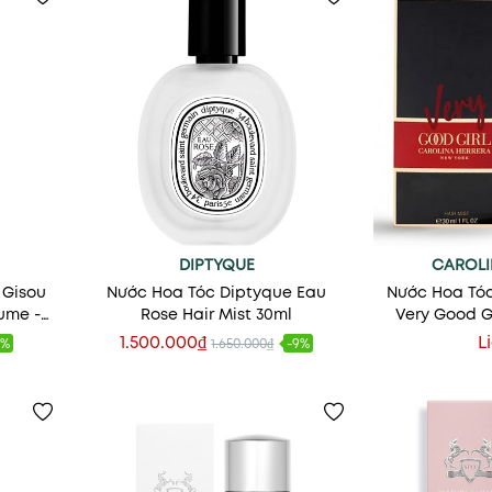
DIPTYQUE
CAROLI
 Gisou
Nước Hoa Tóc Diptyque Eau
Nước Hoa Tóc
ume -
Rose Hair Mist 30ml
Very Good Gi
1.500.000₫
L
8%
1.650.000₫
-9%
Thêm vào giỏ