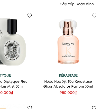
Sắp xếp:
Mặc định
ITYQUE
KÉRASTASE
c Diptyque Fleur
Nước Hoa Xịt Tóc Kérastase
air Mist 30ml
Gloss Absolu Le Parfum 30ml
50.000₫
980.000₫
 vào giỏ
Thêm vào giỏ