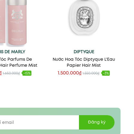
S DE MARLY
DIPTYQUE
Tóc Parfums De
Nước Hoa Tóc Diptyque L'Eau
 Hair Perfume Mist
Papier Hair Mist
₫
1.500.000₫
1.650.000₫
-15%
1.550.000₫
-3%
 vào giỏ
Thêm vào giỏ
Đăng ký