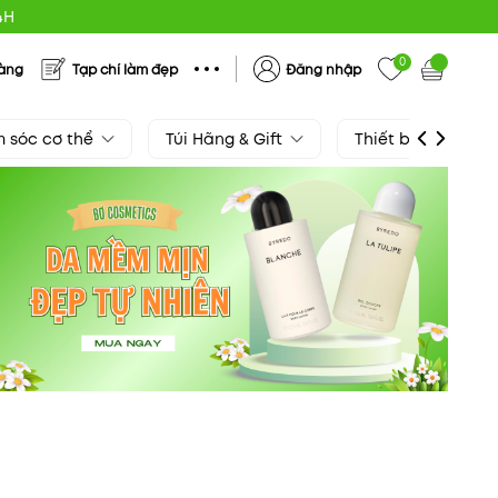
4H
0
hàng
Tạp chí làm đẹp
Đăng nhập
 sóc cơ thể
Túi Hãng & Gift
Thiết bị làm đẹp