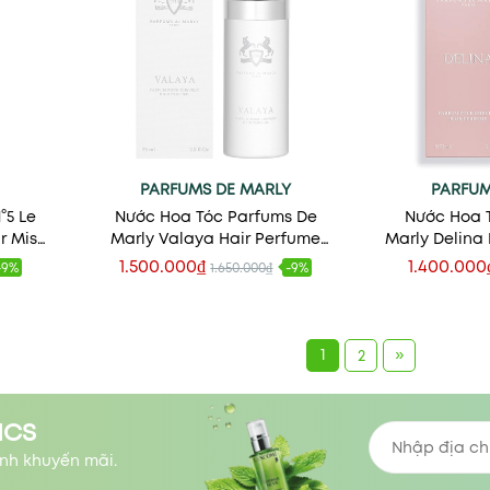
PARFUMS DE MARLY
PARFUM
°5 Le
Nước Hoa Tóc Parfums De
Nước Hoa 
r Mist
Marly Valaya Hair Perfume
Marly Delina
Mist
1.500.000₫
1.400.000
-9%
1.650.000₫
-9%
Thêm vào giỏ
Thêm
1
»
2
ICS
nh khuyến mãi.