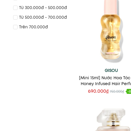
Từ 300.000đ - 500.000đ
Từ 500.000đ - 700.000đ
Trên 700.000đ
GISOU
[Mini 15ml] Nước Hoa Tóc
Honey Infused Hair Perf
Wildflower
690.000₫
750.000₫
-
Thêm vào giỏ