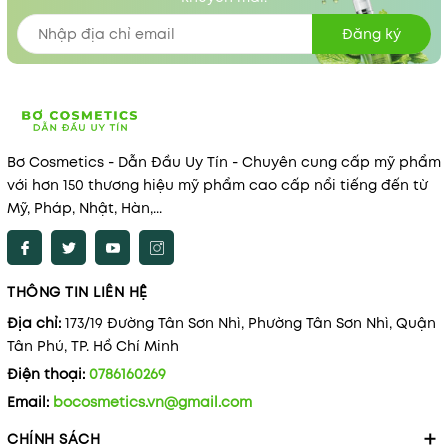
Đăng ký
Bơ Cosmetics - Dẫn Đầu Uy Tín - Chuyên cung cấp mỹ phẩm
với hơn 150 thương hiệu mỹ phẩm cao cấp nổi tiếng đến từ
Mỹ, Pháp, Nhật, Hàn,...
THÔNG TIN LIÊN HỆ
Địa chỉ:
173/19 Đường Tân Sơn Nhì, Phường Tân Sơn Nhì, Quận
Tân Phú, TP. Hồ Chí Minh
Điện thoại:
0786160269
Email:
bocosmetics.vn@gmail.com
CHÍNH SÁCH