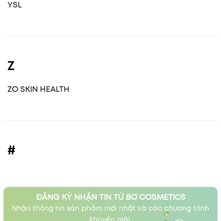
YSL
Z
ZO SKIN HEALTH
#
ĐĂNG KÝ NHẬN TIN TỪ BƠ COSMETICS
Nhận thông tin sản phẩm mới nhất và các chương trình
khuyến mãi.