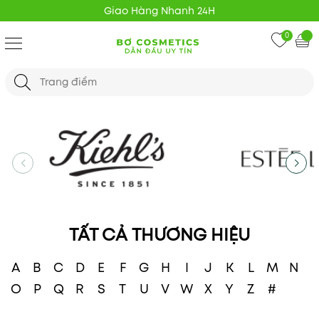
Giao Hàng Nhanh 24H
0
TẤT CẢ THƯƠNG HIỆU
A
B
C
D
E
F
G
H
I
J
K
L
M
N
O
P
Q
R
S
T
U
V
W
X
Y
Z
#