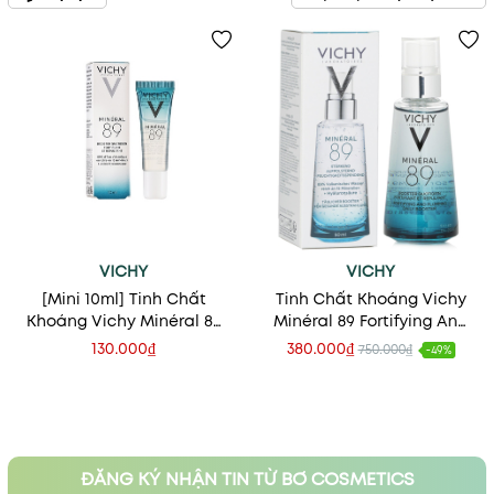
VICHY
VICHY
[Mini 10ml] Tinh Chất
Tinh Chất Khoáng Vichy
Khoáng Vichy Minéral 89
Minéral 89 Fortifying And
Fortifying And Plumping
Plumping Daily Booster
130.000₫
380.000₫
750.000₫
-49%
Daily Booster
ĐĂNG KÝ NHẬN TIN TỪ BƠ COSMETICS