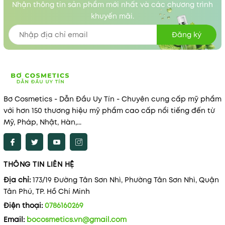
Nhận thông tin sản phẩm mới nhất và các chương trình
khuyến mãi.
Đăng ký
Bơ Cosmetics - Dẫn Đầu Uy Tín - Chuyên cung cấp mỹ phẩm
với hơn 150 thương hiệu mỹ phẩm cao cấp nổi tiếng đến từ
Mỹ, Pháp, Nhật, Hàn,...
THÔNG TIN LIÊN HỆ
Địa chỉ:
173/19 Đường Tân Sơn Nhì, Phường Tân Sơn Nhì, Quận
Tân Phú, TP. Hồ Chí Minh
Điện thoại:
0786160269
Email:
bocosmetics.vn@gmail.com