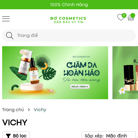
Giao Hàng Nhanh 24
0
Trang chủ
Vichy
VICHY
Bộ lọc
Sắp xếp:
Mặc định