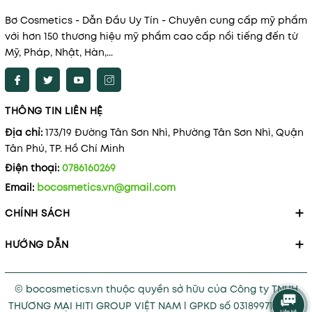
Bơ Cosmetics - Dẫn Đầu Uy Tín - Chuyên cung cấp mỹ phẩm
với hơn 150 thương hiệu mỹ phẩm cao cấp nổi tiếng đến từ
Mỹ, Pháp, Nhật, Hàn,...
THÔNG TIN LIÊN HỆ
Địa chỉ:
173/19 Đường Tân Sơn Nhì, Phường Tân Sơn Nhì, Quận
Tân Phú, TP. Hồ Chí Minh
Điện thoại:
0786160269
Email:
bocosmetics.vn@gmail.com
CHÍNH SÁCH
HƯỚNG DẪN
© bocosmetics.vn thuộc quyền sở hữu của Công ty TNHH
THƯƠNG MẠI HITI GROUP VIỆT NAM l GPKD số 0318997121 cấp