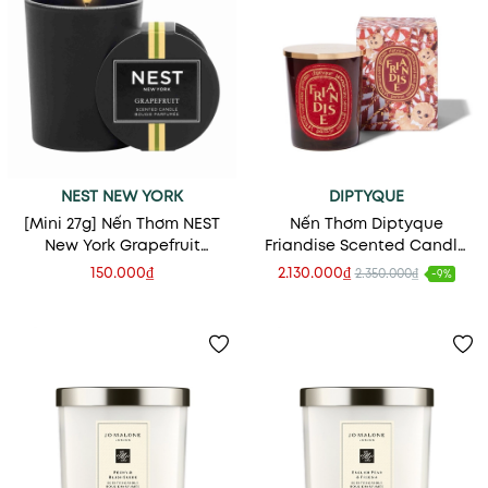
NEST NEW YORK
DIPTYQUE
[Mini 27g] Nến Thơm NEST
Nến Thơm Diptyque
New York Grapefruit
Friandise Scented Candle
Candle
(Limited Edition)
150.000₫
2.130.000₫
2.350.000₫
-9%