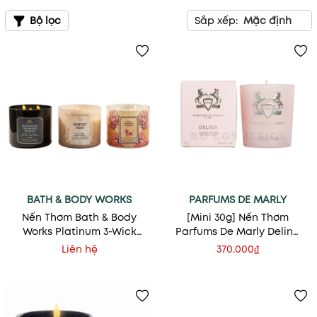
Bộ lọc
Sắp xếp:
Mặc định
BATH & BODY WORKS
PARFUMS DE MARLY
Nến Thơm Bath & Body
[Mini 30g] Nến Thơm
Works Platinum 3-Wick
Parfums De Marly Delina
Candle
Scented Candle
Liên hệ
370.000₫