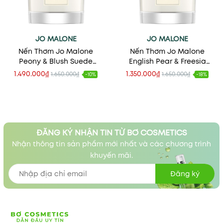
JO MALONE
JO MALONE
Nến Thơm Jo Malone
Nến Thơm Jo Malone
Peony & Blush Suede
English Pear & Freesia
Candle
Home Candle
1.490.000₫
1.350.000₫
1.650.000₫
1.650.000₫
-10%
-18%
ĐĂNG KÝ NHẬN TIN TỪ BƠ COSMETICS
Nhận thông tin sản phẩm mới nhất và các chương trình
khuyến mãi.
Đăng ký