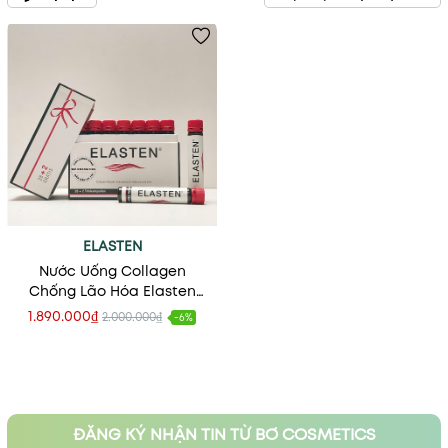
ELASTEN
Nước Uống Collagen
Chống Lão Hóa Elasten
(Anniversary Edition - 30 x
1.890.000₫
2.000.000₫
-6%
25ml)
ĐĂNG KÝ NHẬN TIN TỪ BƠ COSMETICS