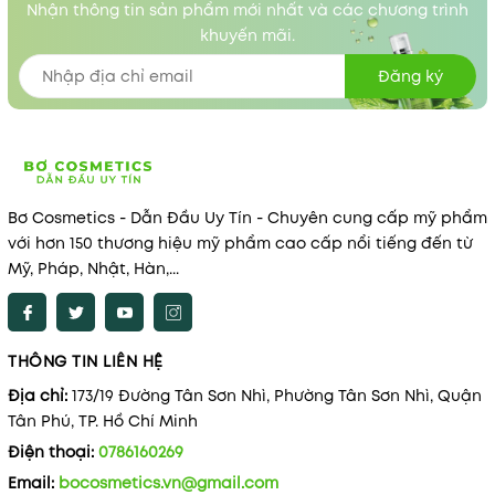
Nhận thông tin sản phẩm mới nhất và các chương trình
khuyến mãi.
Đăng ký
Bơ Cosmetics - Dẫn Đầu Uy Tín - Chuyên cung cấp mỹ phẩm
với hơn 150 thương hiệu mỹ phẩm cao cấp nổi tiếng đến từ
Mỹ, Pháp, Nhật, Hàn,...
THÔNG TIN LIÊN HỆ
Địa chỉ:
173/19 Đường Tân Sơn Nhì, Phường Tân Sơn Nhì, Quận
Tân Phú, TP. Hồ Chí Minh
Điện thoại:
0786160269
Email:
bocosmetics.vn@gmail.com