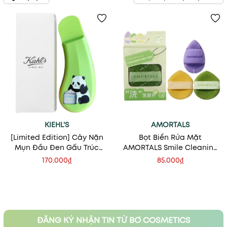
KIEHL'S
AMORTALS
[Limited Edition] Cây Nặn
Bọt Biển Rửa Mặt
Mụn Đầu Đen Gấu Trúc
AMORTALS Smile Cleaning
Kiehl's
Puff Face Wash Puff
170.000₫
85.000₫
ĐĂNG KÝ NHẬN TIN TỪ BƠ COSMETICS