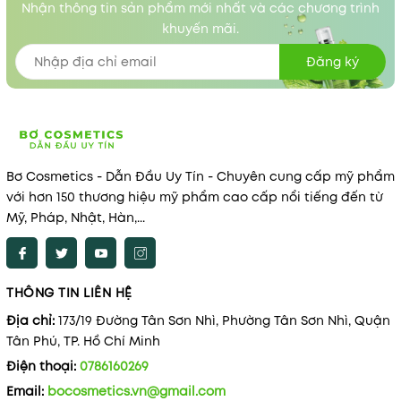
Nhận thông tin sản phẩm mới nhất và các chương trình
khuyến mãi.
Đăng ký
Bơ Cosmetics - Dẫn Đầu Uy Tín - Chuyên cung cấp mỹ phẩm
với hơn 150 thương hiệu mỹ phẩm cao cấp nổi tiếng đến từ
Mỹ, Pháp, Nhật, Hàn,...
THÔNG TIN LIÊN HỆ
Địa chỉ:
173/19 Đường Tân Sơn Nhì, Phường Tân Sơn Nhì, Quận
Tân Phú, TP. Hồ Chí Minh
Điện thoại:
0786160269
Email:
bocosmetics.vn@gmail.com