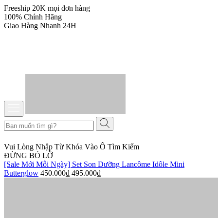
Freeship 20K mọi đơn hàng
100% Chính Hãng
Giao Hàng Nhanh 24H
Vui Lòng Nhập Từ Khóa Vào Ô Tìm Kiếm
ĐỪNG BỎ LỠ
[Sale Mới Mỗi Ngày] Set Son Dưỡng Lancôme Idôle Mini
Butterglow
450.000₫
495.000₫