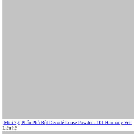
[Mini 7g] Phấn Phủ Bột Decorté Loose Powder - 101 Harmony Veil
Liên hệ