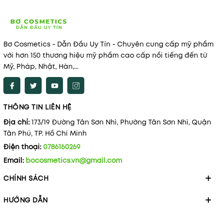
Bơ Cosmetics - Dẫn Đầu Uy Tín - Chuyên cung cấp mỹ phẩm
với hơn 150 thương hiệu mỹ phẩm cao cấp nổi tiếng đến từ
Mỹ, Pháp, Nhật, Hàn,...
THÔNG TIN LIÊN HỆ
Địa chỉ:
173/19 Đường Tân Sơn Nhì, Phường Tân Sơn Nhì, Quận
Tân Phú, TP. Hồ Chí Minh
Điện thoại:
0786160269
Email:
bocosmetics.vn@gmail.com
CHÍNH SÁCH
HƯỚNG DẪN