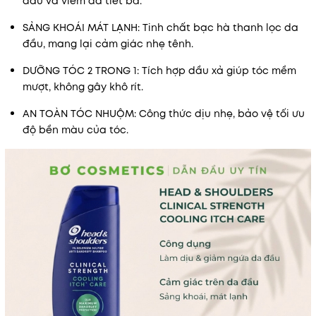
đầu và viêm da tiết bã.
SẢNG KHOÁI MÁT LẠNH: Tinh chất bạc hà thanh lọc da
đầu, mang lại cảm giác nhẹ tênh.
DƯỠNG TÓC 2 TRONG 1: Tích hợp dầu xả giúp tóc mềm
mượt, không gây khô rít.
AN TOÀN TÓC NHUỘM: Công thức dịu nhẹ, bảo vệ tối ưu
độ bền màu của tóc.