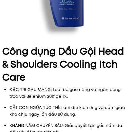
Công dụng Dầu Gội Head
& Shoulders Cooling Itch
Care
ĐẶC TRỊ GÀU MẢNG: Loại bỏ gàu nặng và ngăn bong
tróc với Selenium Sulfide 1%.
CẮT CƠN NGỨA TỨC THÌ: Làm dịu kích ứng và cảm giác
khó chịu ngay lần đầu sử dụng.
KHÁNG NẤM CHUYÊN SÂU: Giải quyết tận gốc nấm da