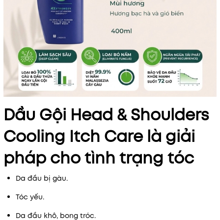
Dầu Gội Head & Shoulders
Cooling Itch Care là giải
pháp cho tình trạng tóc
Da đầu bị gàu.
Tóc yếu.
Da đầu khô, bong tróc.