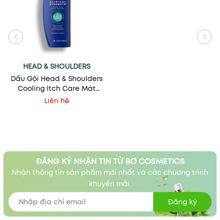
HEAD & SHOULDERS
Dầu Gội Head & Shoulders
Cooling Itch Care Mát
Lạnh, Trị Gàu & Nấm Da
Liên hệ
Đầu
ĐĂNG KÝ NHẬN TIN TỪ BƠ COSMETICS
Nhận thông tin sản phẩm mới nhất và các chương trình
khuyến mãi.
Đăng ký