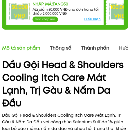
NHẬP MÃ:TANG50
50.000
100.000
Mã giảm 50.000 VNĐ cho đơn hàng tối
Điều kiện:
thiểu 2.000.000 VNĐ.
VNĐ
VNĐ
Điều kiện
Sao chép mã
Mô tả sản phẩm
Thông số
Thành phần
Hướn
Dầu Gội Head & Shoulders
Cooling Itch Care Mát
Lạnh, Trị Gàu & Nấm Da
Đầu
Dầu Gội Head & Shoulders Cooling Itch Care Mát Lạnh, Trị
Gàu & Nấm Da Đầu với công thức Selenium Sulfide 1% giúp
loại bỏ gàu mảng, nấm da đầu và phục hồi trạng thái khỏe