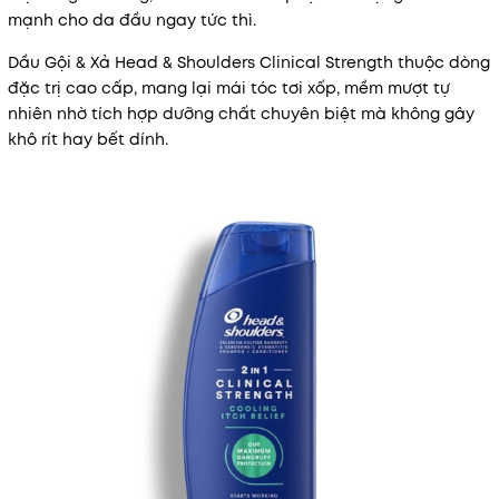
mạnh cho da đầu ngay tức thì.
Dầu Gội & Xả Head & Shoulders Clinical Strength thuộc dòng
đặc trị cao cấp, mang lại mái tóc tơi xốp, mềm mượt tự
nhiên nhờ tích hợp dưỡng chất chuyên biệt mà không gây
khô rít hay bết dính.