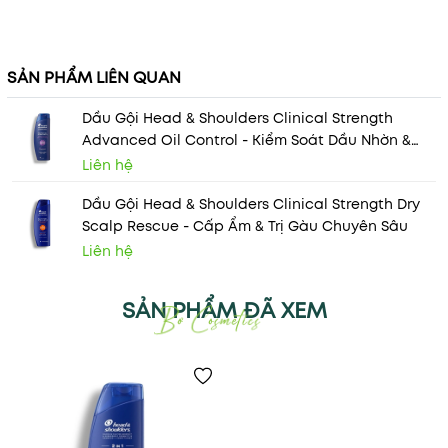
SẢN PHẨM LIÊN QUAN
Dầu Gội Head & Shoulders Clinical Strength
Advanced Oil Control - Kiểm Soát Dầu Nhờn &
Đặc Trị Gàu
Liên hệ
Dầu Gội Head & Shoulders Clinical Strength Dry
Scalp Rescue - Cấp Ẩm & Trị Gàu Chuyên Sâu
Liên hệ
SẢN PHẨM ĐÃ XEM