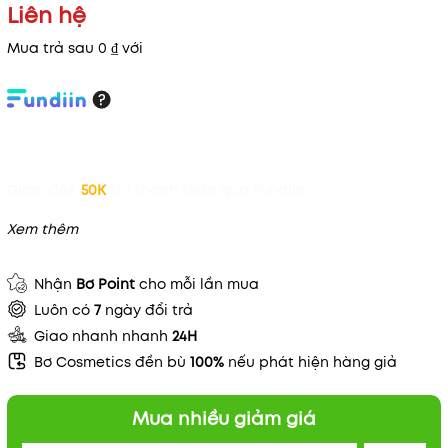
Liên hệ
Mua trả sau 0 ₫ với
Giảm đến
50K
khi thanh toán qua Fundiin.
Xem thêm
Nhận
Bơ Point
cho mỗi lần mua
Luôn có
7
ngày đổi trả
Giao nhanh nhanh
24H
Bơ Cosmetics đền bù
100%
nếu phát hiện hàng giả
Mua nhiều giảm giá
Mã khuyến mãi: