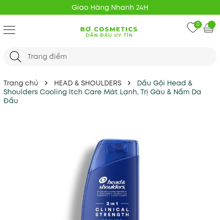
Giao Hàng Nhanh 24H
0
Trang chủ
HEAD & SHOULDERS
Dầu Gội Head &
Shoulders Cooling Itch Care Mát Lạnh, Trị Gàu & Nấm Da
Đầu