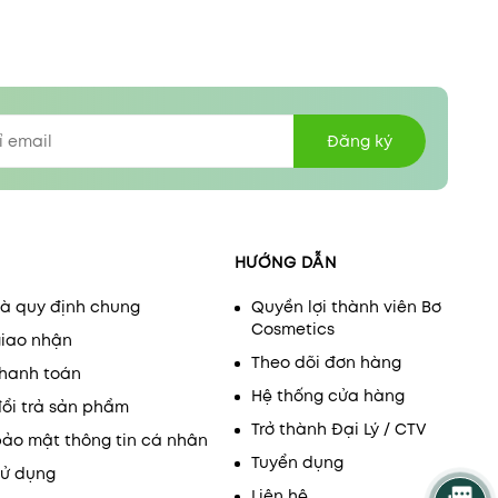
Đăng ký
HƯỚNG DẪN
và quy định chung
Quyền lợi thành viên Bơ
Cosmetics
giao nhận
Theo dõi đơn hàng
thanh toán
Hệ thống cửa hàng
đổi trả sản phẩm
Trở thành Đại Lý / CTV
bảo mật thông tin cá nhân
Tuyển dụng
sử dụng
Liên hệ