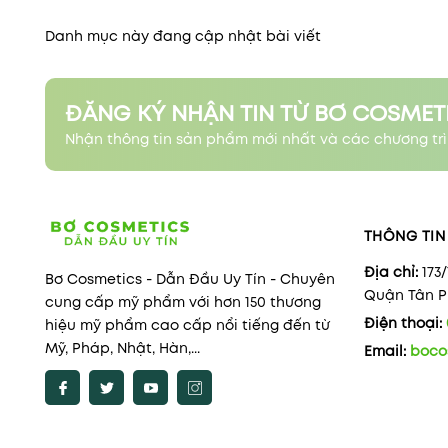
Danh mục này đang cập nhật bài viết
ĐĂNG KÝ NHẬN TIN TỪ BƠ COSMET
Nhận thông tin sản phẩm mới nhất và các chương trì
THÔNG TIN 
Địa chỉ:
173
Bơ Cosmetics - Dẫn Đầu Uy Tín - Chuyên
Quận Tân Ph
cung cấp mỹ phẩm với hơn 150 thương
Điện thoại:
hiệu mỹ phẩm cao cấp nổi tiếng đến từ
Mỹ, Pháp, Nhật, Hàn,...
Email:
boco