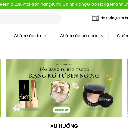
reeship 20K mọi đơn hàng
100% Chính Hãng
Giao Hàng Nhanh 2
Hệ thống cửa 
Chăm sóc da
Chăm sóc cá nhân
Chăm
XU HƯỚNG