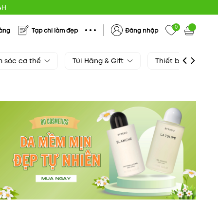
4H
0
hàng
Tạp chí làm đẹp
Đăng nhập
 sóc cơ thể
Túi Hãng & Gift
Thiết bị làm đẹp