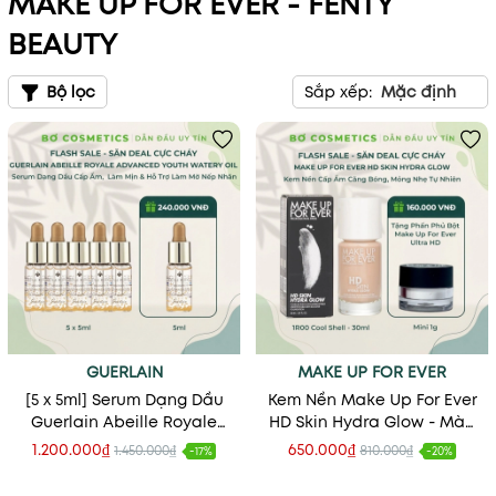
MAKE UP FOR EVER - FENTY
BEAUTY
Bộ lọc
Sắp xếp:
Mặc định
GUERLAIN
MAKE UP FOR EVER
[5 x 5ml] Serum Dạng Dầu
Kem Nền Make Up For Ever
Guerlain Abeille Royale
HD Skin Hydra Glow - Màu
Advanced Youth Watery
1R00 Cool Shell
1.200.000₫
650.000₫
1.450.000₫
810.000₫
-17%
-20%
Oil