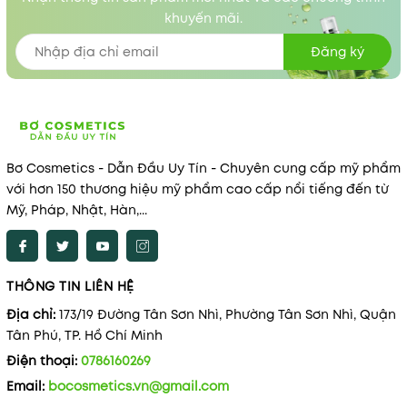
khuyến mãi.
Đăng ký
Bơ Cosmetics - Dẫn Đầu Uy Tín - Chuyên cung cấp mỹ phẩm
với hơn 150 thương hiệu mỹ phẩm cao cấp nổi tiếng đến từ
Mỹ, Pháp, Nhật, Hàn,...
THÔNG TIN LIÊN HỆ
Địa chỉ:
173/19 Đường Tân Sơn Nhì, Phường Tân Sơn Nhì, Quận
Tân Phú, TP. Hồ Chí Minh
Điện thoại:
0786160269
Email:
bocosmetics.vn@gmail.com