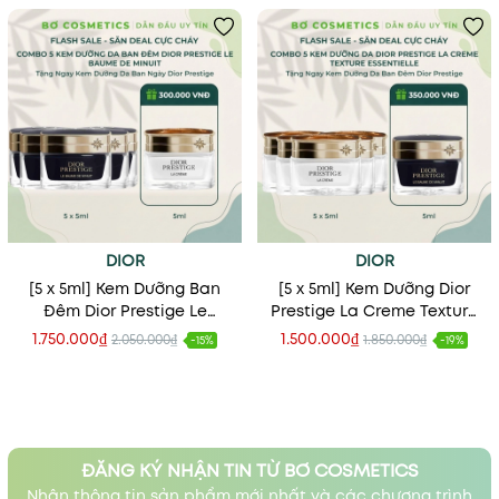
DIOR
DIOR
[5 x 5ml] Kem Dưỡng Ban
[5 x 5ml] Kem Dưỡng Dior
Đêm Dior Prestige Le
Prestige La Creme Texture
Baume De Minuit
Essentielle
1.750.000₫
1.500.000₫
2.050.000₫
1.850.000₫
-15%
-19%
ĐĂNG KÝ NHẬN TIN TỪ BƠ COSMETICS
Nhận thông tin sản phẩm mới nhất và các chương trình