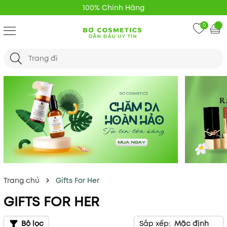
Hãng
Giao Hàng Nha
0
Trang chủ
Gifts For Her
GIFTS FOR HER
Bộ lọc
Sắp xếp:
Mặc định