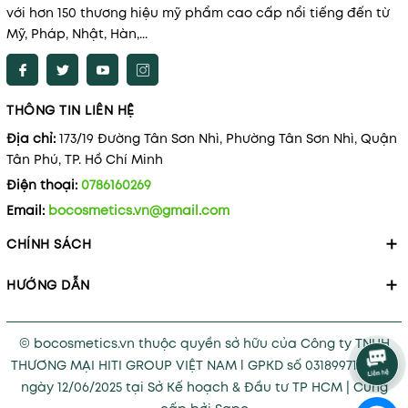
với hơn 150 thương hiệu mỹ phẩm cao cấp nổi tiếng đến từ
Mỹ, Pháp, Nhật, Hàn,...
THÔNG TIN LIÊN HỆ
Địa chỉ:
173/19 Đường Tân Sơn Nhì, Phường Tân Sơn Nhì, Quận
Tân Phú, TP. Hồ Chí Minh
Điện thoại:
0786160269
Email:
bocosmetics.vn@gmail.com
CHÍNH SÁCH
HƯỚNG DẪN
© bocosmetics.vn thuộc quyền sở hữu của Công ty TNHH
THƯƠNG MẠI HITI GROUP VIỆT NAM l GPKD số 0318997121 cấp
ngày 12/06/2025 tại Sở Kế hoạch & Đầu tư TP HCM
|
Cung