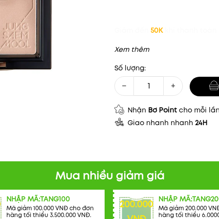
Giảm đến
50K
khi thanh toán 
Xem thêm
Số lượng:
−
+
Nhận
Bơ Point
cho mỗi lầ
Giao nhanh nhanh
24H
Mua nhiều giảm giá
NHẬP MÃ:TANG100
NHẬP MÃ:TANG20
0
200.000
Mã giảm 100.000 VNĐ cho đơn
Mã giảm 200.000 VN
hàng tối thiểu 3.500.000 VNĐ.
hàng tối thiểu 6.000