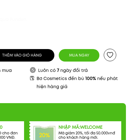
qua Fundiin.
THÊM VÀO GIỎ HÀNG
MUA NGAY
n mua
Luôn có
7
ngày đổi trả
Bơ Cosmetics đền bù
100%
nếu phát
hiện hàng giả
0
NHẬP MÃ:WELCOME
Đ cho đơn
Mã giảm 20%, tối đa 50.000vnđ
20%
000 VNĐ.
cho khách hàng mới.