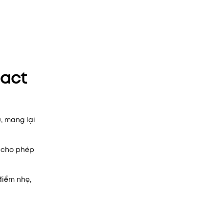
Pact
, mang lại
y cho phép
điểm nhẹ,