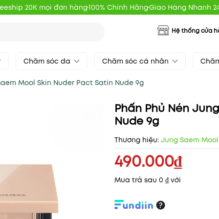
reeship 20K mọi đơn hàng
100% Chính Hãng
Giao Hàng Nhanh 2
Hệ thống cửa 
Chăm sóc da
Chăm sóc cá nhân
Chăm
aem Mool Skin Nuder Pact Satin Nude 9g
Phấn Phủ Nén Jung
Nude 9g
Thương hiệu:
Jung Saem Moo
490.000₫
Mua trả sau 0 ₫ với