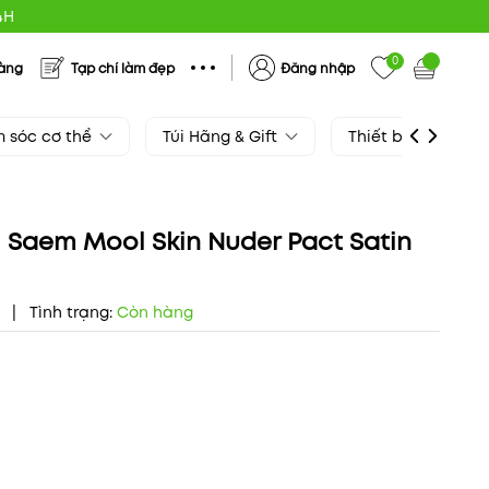
4H
0
hàng
Tạp chí làm đẹp
Đăng nhập
 sóc cơ thể
Túi Hãng & Gift
Thiết bị làm đẹp
 Saem Mool Skin Nuder Pact Satin
l
|
Tình trạng:
Còn hàng