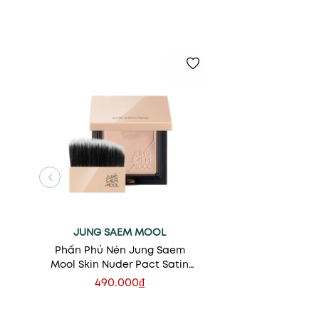
JUNG SAEM MOOL
Phấn Phủ Nén Jung Saem
Mool Skin Nuder Pact Satin
Nude 9g
490.000₫
Xem nhanh