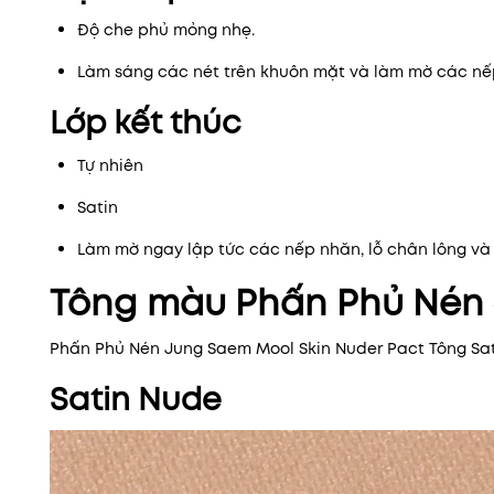
Độ che phủ mỏng nhẹ.
Làm sáng các nét trên khuôn mặt và làm mờ các nế
Lớp kết thúc
Tự nhiên
Satin
Làm mờ ngay lập tức các nếp nhăn, lỗ chân lông và
Tông màu Phấn Phủ Nén 
Phấn Phủ Nén Jung Saem Mool Skin Nuder Pact Tông Sa
Satin Nude