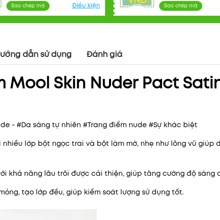
VNĐ
Điều kiện
Sao chép mã
Sao chép mã
ướng dẫn sử dụng
Đánh giá
Mool Skin Nuder Pact Sati
Mã khuyến mãi:
Điều kiện:
de - #Da sáng tự nhiên #Trang điểm nude #Sự khác biệt
nhiều lớp bột ngọc trai và bột làm mờ, nhẹ như lông vũ giúp 
i khả năng lâu trôi được cải thiện, giúp tăng cường độ sáng 
ỏng, tạo lớp đều, giúp kiểm soát lượng sử dụng tốt.