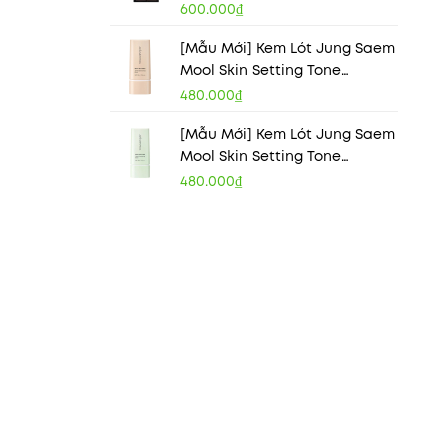
600.000₫
[Mẫu Mới] Kem Lót Jung Saem
Mool Skin Setting Tone
Balancing Base
480.000₫
[Mẫu Mới] Kem Lót Jung Saem
Mool Skin Setting Tone
Correcting Base
480.000₫