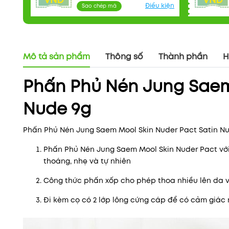
VNĐ
VNĐ
Điều kiện
Sao chép mã
Mô tả sản phẩm
Thông số
Thành phần
H
Phấn Phủ Nén Jung Saem 
Nude 9g
Phấn Phủ Nén Jung Saem Mool Skin Nuder Pact Satin Nu
Phấn Phủ Nén Jung Saem Mool Skin Nuder Pact với 
thoáng, nhẹ và tự nhiên
Công thức phấn xốp cho phép thoa nhiều lên da vớ
Đi kèm cọ có 2 lớp lông cứng cáp để có cảm giác m