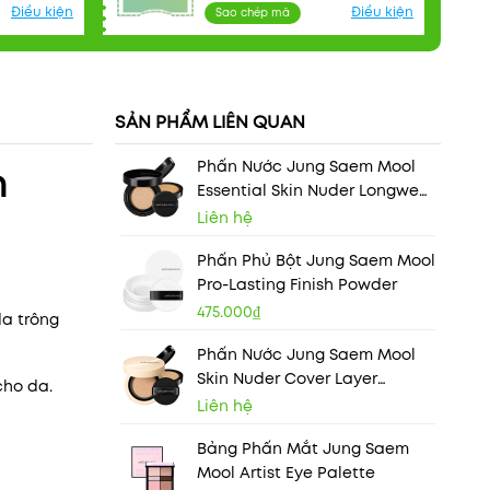
Điều kiện
Điều kiện
Sao chép mã
SẢN PHẨM LIÊN QUAN
Phấn Nước Jung Saem Mool
n
Essential Skin Nuder Longwear
Cushion (Kèm Refill)
Liên hệ
Phấn Phủ Bột Jung Saem Mool
Pro-Lasting Finish Powder
475.000₫
da trông
Phấn Nước Jung Saem Mool
Skin Nuder Cover Layer
cho da.
Cushion
Liên hệ
Bảng Phấn Mắt Jung Saem
Mool Artist Eye Palette