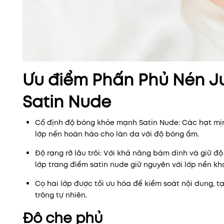
Ưu điểm Phấn Phủ Nén J
Satin Nude
Cố định độ bóng khỏe mạnh Satin Nude: Các hạt mịn
lớp nền hoàn hảo cho làn da với độ bóng ẩm.
Độ rạng rỡ lâu trôi: Với khả năng bám dính và giữ 
lớp trang điểm satin nude giữ nguyên với lớp nền kh
Cọ hai lớp được tối ưu hóa để kiểm soát nội dung, t
trông tự nhiên.
Độ che phủ