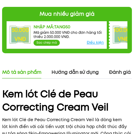
Mua nhiều giảm giá
NHẬP MÃ:TANG50
50.000
100.000
Mã giảm 50.000 VNĐ cho đơn hàng tối
thiểu 2.000.000 VNĐ.
VNĐ
VNĐ
Điều kiện
Sao chép mã
Mô tả sản phẩm
Hướng dẫn sử dụng
Đánh giá
Kem lót Clé de Peau
Correcting Cream Veil
Kem lót Clé de Peau Correcting Cream Veil là dòng kem
lót kinh điển với cải tiến vượt trội chứa hợp chất thúc đẩy
sự tỏa sáng Skin-Empowering Illuminator mới. Công thức cải