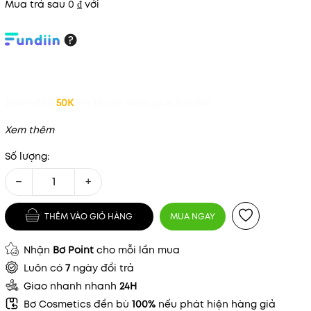
Mua trả sau 0 ₫ với
Giảm đến
50K
khi thanh toán qua Fundiin.
Xem thêm
Số lượng:
−
+
THÊM VÀO GIỎ HÀNG
MUA NGAY
Mã khuyến mãi:
Nhận
Bơ Point
cho mỗi lần mua
Điều kiện:
Luôn có
7
ngày đổi trả
Giao nhanh nhanh
24H
Bơ Cosmetics đền bù
100%
nếu phát hiện hàng giả