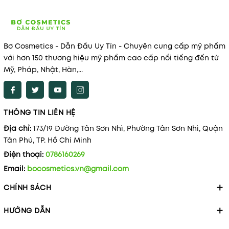
Bơ Cosmetics - Dẫn Đầu Uy Tín - Chuyên cung cấp mỹ phẩm
với hơn 150 thương hiệu mỹ phẩm cao cấp nổi tiếng đến từ
Mỹ, Pháp, Nhật, Hàn,...
THÔNG TIN LIÊN HỆ
Địa chỉ:
173/19 Đường Tân Sơn Nhì, Phường Tân Sơn Nhì, Quận
Tân Phú, TP. Hồ Chí Minh
Điện thoại:
0786160269
Email:
bocosmetics.vn@gmail.com
CHÍNH SÁCH
HƯỚNG DẪN