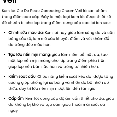
Veil
Kem lót Cle De Peau Correcting Cream Veil là sản phẩm
trang điểm cao cấp. Đây là một loại kem lót được thiết kế
để chuẩn bị cho lớp trang điểm, cung cấp các lợi ích sau:
Chỉnh sửa màu da
: Kem lót này giúp làm sáng da và cân
bằng sắc tố, làm mờ các khuyết điểm và vết thâm để
da trông đều màu hơn.
Tạo lớp nền mịn màng
: giúp làm mềm bề mặt da, tạo
một lớp nền mịn màng cho lớp trang điểm phía trên,
giúp lớp nền bám lâu hơn và trông tự nhiên hơn.
Kiểm soát dầu
: Chức năng kiểm soát kéo dài được tăng
cường giúp chống lại sự bóng và nhờn do bã nhờn dư
thừa, duy trì lớp nền mịn mượt lên đến tám giờ
Cấp ẩm
: Kem lót cung cấp độ ẩm cần thiết cho da, giúp
da không bị khô và tạo cảm giác thoải mái suốt cả
ngày.