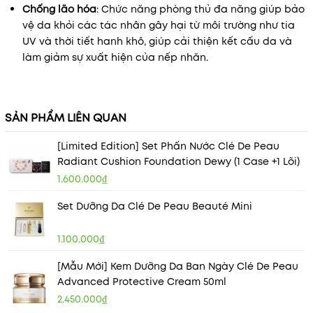
Chống lão hóa
: Chức năng phòng thủ đa năng giúp bảo
vệ da khỏi các tác nhân gây hại từ môi trường như tia
UV và thời tiết hanh khô, giúp cải thiện kết cấu da và
làm giảm sự xuất hiện của nếp nhăn.
SẢN PHẨM LIÊN QUAN
[Limited Edition] Set Phấn Nước Clé De Peau
Radiant Cushion Foundation Dewy (1 Case +1 Lõi)
1.600.000₫
Set Dưỡng Da Clé De Peau Beauté Mini
1.100.000₫
[Mẫu Mới] Kem Dưỡng Da Ban Ngày Clé De Peau
Advanced Protective Cream 50ml
2.450.000₫