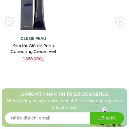
CLÉ DE PEAU
Kem lót Clé de Peau
Correcting Cream Veil
1.030.000₫
ĐĂNG KÝ NHẬN TIN TỪ BƠ COSMETICS
Nhận thông tin sản phẩm mới nhất và các chương trình
khuyến mãi.
Đăng ký