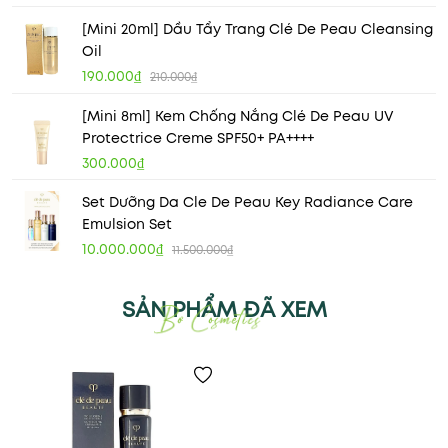
[Mini 20ml] Dầu Tẩy Trang Clé De Peau Cleansing
Oil
190.000₫
210.000₫
[Mini 8ml] Kem Chống Nắng Clé De Peau UV
Protectrice Creme SPF50+ PA++++
300.000₫
Set Dưỡng Da Cle De Peau Key Radiance Care
Emulsion Set
10.000.000₫
11.500.000₫
SẢN PHẨM ĐÃ XEM