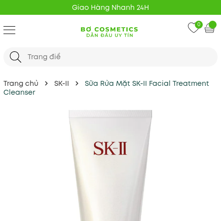
Giao Hàng Nhanh 24H
0
Trang chủ
SK-II
Sữa Rửa Mặt SK-II Facial Treatment
Cleanser