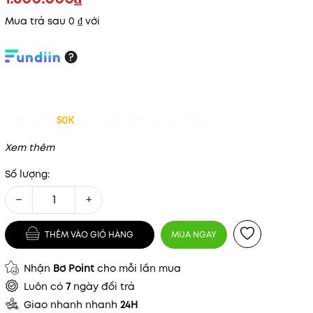
Mua trả sau 0 ₫ với
Giảm đến
50K
khi thanh toán qua Fundiin.
Xem thêm
Số lượng:
Mã khuyến mãi:
−
+
Điều kiện:
THÊM VÀO GIỎ HÀNG
MUA NGAY
Nhận
Bơ Point
cho mỗi lần mua
Luôn có
7
ngày đổi trả
Giao nhanh nhanh
24H