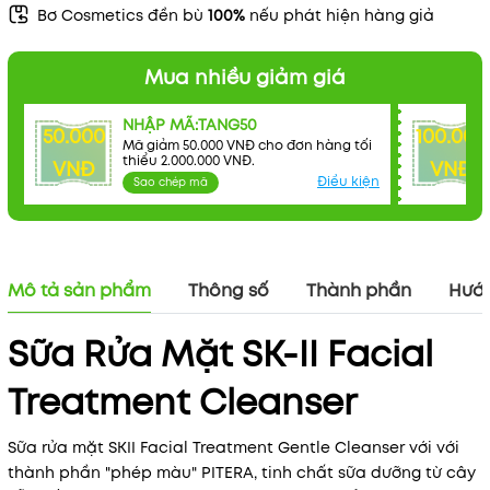
Bơ Cosmetics đền bù
100%
nếu phát hiện hàng giả
Mua nhiều giảm giá
NHẬP MÃ:TANG50
50.000
100.000
Mã giảm 50.000 VNĐ cho đơn hàng tối
thiểu 2.000.000 VNĐ.
VNĐ
VNĐ
Điều kiện
Sao chép mã
Mô tả sản phẩm
Thông số
Thành phần
Hướn
Sữa Rửa Mặt SK-II Facial
Treatment Cleanser
Sữa rửa mặt SKII Facial Treatment Gentle Cleanser với với
thành phần "phép màu" PITERA, tinh chất sữa dưỡng từ cây