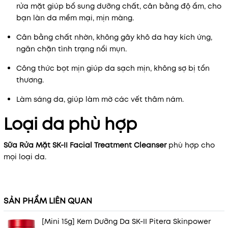
rửa mặt giúp bổ sung dưỡng chất, cân bằng độ ẩm, cho
bạn làn da mềm mại, mịn màng.
Cân bằng chất nhờn, không gây khô da hay kích ứng,
ngăn chặn tình trạng nổi mụn.
Công thức bọt mịn giúp da sạch mịn, không sợ bị tổn
thương.
Làm sáng da, giúp làm mờ các vết thâm nám.
Loại da phù hợp
Sữa Rửa Mặt SK-II Facial Treatment Cleanser
phù hợp cho
mọi loại da.
SẢN PHẨM LIÊN QUAN
[Mini 15g] Kem Dưỡng Da SK-II Pitera Skinpower