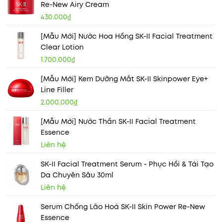
Re-New Airy Cream
430.000₫
[Mẫu Mới] Nước Hoa Hồng SK-II Facial Treatment
Clear Lotion
1.700.000₫
[Mẫu Mới] Kem Dưỡng Mắt SK-II Skinpower Eye+
Line Filler
2.000.000₫
[Mẫu Mới] Nước Thần SK-II Facial Treatment
Essence
Liên hệ
SK-II Facial Treatment Serum - Phục Hồi & Tái Tạo
Da Chuyên Sâu 30ml
Liên hệ
Serum Chống Lão Hoá SK-II Skin Power Re-New
Essence