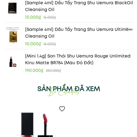
[Sample 4ml] Dầu Tẩy Trang Shu Uemura BlackOil
Cleansing Oil
10.000₫
15.000₫
[Sample 4ml] Dầu Tẩy Trang Shu Uemura Ultim8∞
Cleansing Oil
10.000₫
15.000₫
[Mini 1.4g] Son Thỏi Shu Uemura Rouge Unlimited
Kinu Matte BR784 (Màu Đỏ Đất)
190.000₫
250.000₫
SẢN PHẨM ĐÃ XEM