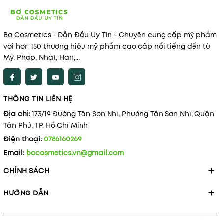
Bơ Cosmetics - Dẫn Đầu Uy Tín - Chuyên cung cấp mỹ phẩm
với hơn 150 thương hiệu mỹ phẩm cao cấp nổi tiếng đến từ
Mỹ, Pháp, Nhật, Hàn,...
THÔNG TIN LIÊN HỆ
Địa chỉ:
173/19 Đường Tân Sơn Nhì, Phường Tân Sơn Nhì, Quận
Tân Phú, TP. Hồ Chí Minh
Điện thoại:
0786160269
Email:
bocosmetics.vn@gmail.com
CHÍNH SÁCH
HƯỚNG DẪN