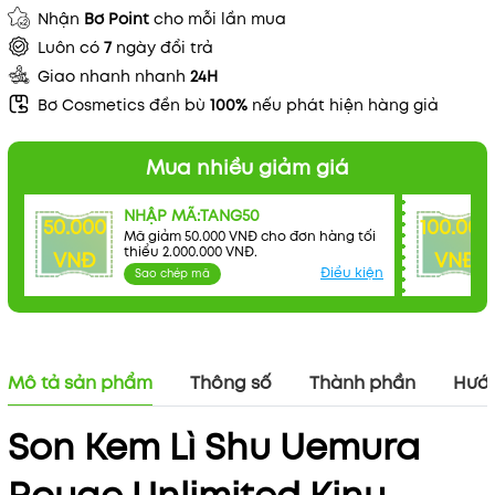
Nhận
Bơ Point
cho mỗi lần mua
Luôn có
7
ngày đổi trả
Giao nhanh nhanh
24H
Bơ Cosmetics đền bù
100%
nếu phát hiện hàng giả
Mua nhiều giảm giá
NHẬP MÃ:TANG50
50.000
100.000
Mã giảm 50.000 VNĐ cho đơn hàng tối
thiểu 2.000.000 VNĐ.
VNĐ
VNĐ
Điều kiện
Sao chép mã
Mô tả sản phẩm
Thông số
Thành phần
Hướn
Son Kem Lì Shu Uemura