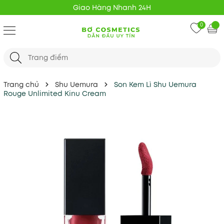
Freeship 20K mọi đơn hàng
0
Trang chủ
Shu Uemura
Son Kem Lì Shu Uemura
Rouge Unlimited Kinu Cream