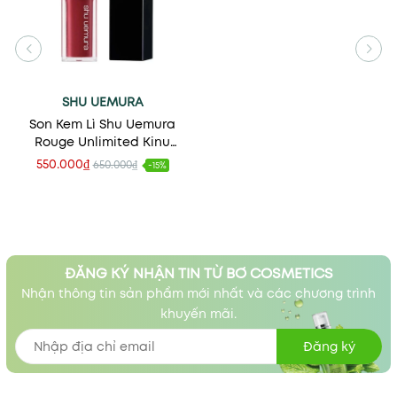
SHU UEMURA
Son Kem Lì Shu Uemura
Rouge Unlimited Kinu
Cream
550.000₫
650.000₫
-15%
ĐĂNG KÝ NHẬN TIN TỪ BƠ COSMETICS
Nhận thông tin sản phẩm mới nhất và các chương trình
khuyến mãi.
Đăng ký