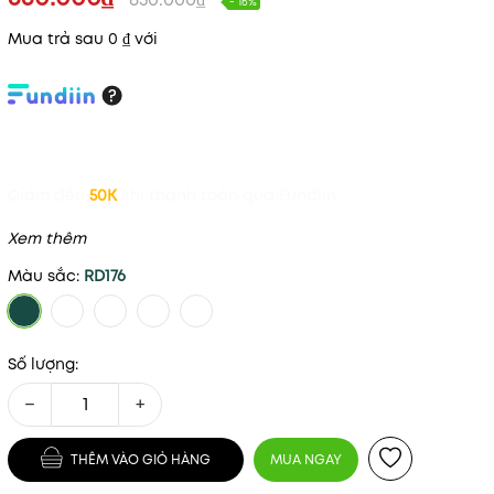
- 16%
Mua trả sau 0 ₫ với
Giảm đến
50K
khi thanh toán qua Fundiin.
Xem thêm
Màu sắc:
RD176
Số lượng:
−
+
THÊM VÀO GIỎ HÀNG
MUA NGAY