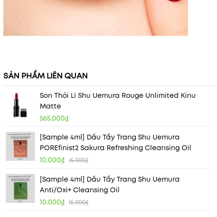
SẢN PHẨM LIÊN QUAN
Son Thỏi Lì Shu Uemura Rouge Unlimited Kinu
Matte
565.000₫
[Sample 4ml] Dầu Tẩy Trang Shu Uemura
POREfinist2 Sakura Refreshing Cleansing Oil
10.000₫
15.000₫
[Sample 4ml] Dầu Tẩy Trang Shu Uemura
Anti/Oxi+ Cleansing Oil
10.000₫
15.000₫