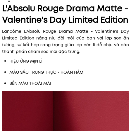
L'Absolu Rouge Drama Matte -
Valentine's Day Limited Edition
Lancôme L'Absolu Rouge Drama Matte - Valentine's Day
Limited Edition nâng niu đôi môi của bạn với lớp son ấn
tượng, sự kết hợp sang trọng giữa lớp nền lì dễ chịu và các
thành phần chăm sóc môi đặc trưng.
HIỆU ỨNG MỊN LÌ
MÀU SẮC TRUNG THỰC - HOÀN HẢO
BỀN MÀU THOẢI MÁI