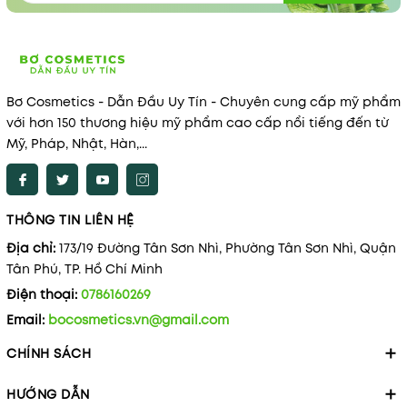
Bơ Cosmetics - Dẫn Đầu Uy Tín - Chuyên cung cấp mỹ phẩm
với hơn 150 thương hiệu mỹ phẩm cao cấp nổi tiếng đến từ
Mỹ, Pháp, Nhật, Hàn,...
THÔNG TIN LIÊN HỆ
Địa chỉ:
173/19 Đường Tân Sơn Nhì, Phường Tân Sơn Nhì, Quận
Tân Phú, TP. Hồ Chí Minh
Điện thoại:
0786160269
Email:
bocosmetics.vn@gmail.com
CHÍNH SÁCH
HƯỚNG DẪN