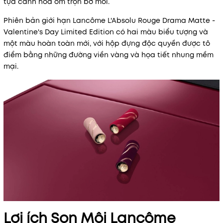
tựa cánh hoa ôm trọn bờ môi.
Phiên bản giới hạn Lancôme L'Absolu Rouge Drama Matte -
Valentine's Day Limited Edition có hai màu biểu tượng và
một màu hoàn toàn mới, với hộp đựng độc quyền được tô
điểm bằng những đường viền vàng và họa tiết nhung mềm
Mã khuyến mãi:
mại.
Điều kiện:
Lợi ích Son Môi Lancôme