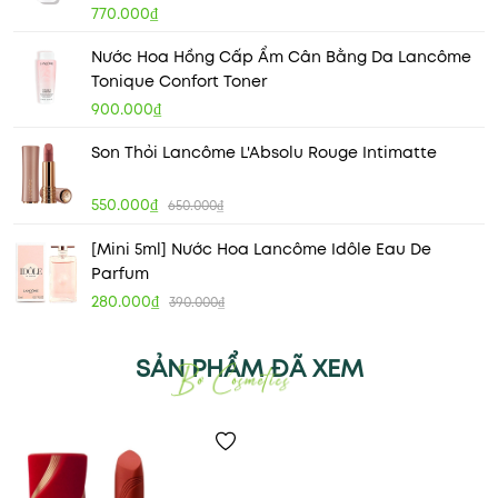
770.000₫
Nước Hoa Hồng Cấp Ẩm Cân Bằng Da Lancôme
Tonique Confort Toner
900.000₫
Son Thỏi Lancôme L'Absolu Rouge Intimatte
550.000₫
650.000₫
[Mini 5ml] Nước Hoa Lancôme Idôle Eau De
Parfum
280.000₫
390.000₫
SẢN PHẨM ĐÃ XEM