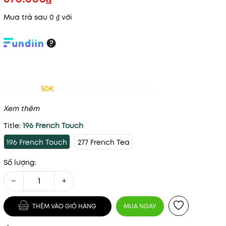
Mua trả sau 0 ₫ với
Giảm đến
50K
khi thanh toán qua Fundiin.
Xem thêm
Title:
196 French Touch
196 French Touch
277 French Tea
Số lượng:
−
+
THÊM VÀO GIỎ HÀNG
MUA NGAY