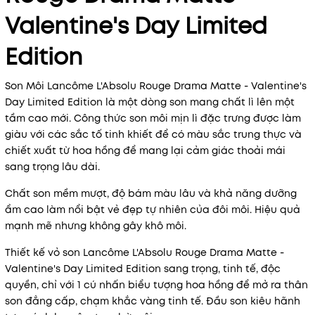
Valentine's Day Limited
Edition
Son Môi Lancôme L'Absolu Rouge Drama Matte - Valentine's
Day Limited Edition là một dòng son mang chất lì lên một
tầm cao mới. Công thức son môi mịn lì đặc trưng được làm
giàu với các sắc tố tinh khiết để có màu sắc trung thực và
chiết xuất từ hoa hồng để mang lại cảm giác thoải mái
sang trọng lâu dài.
Chất son mềm mượt, độ bám màu lâu và khả năng dưỡng
ẩm cao làm nổi bật vẻ đẹp tự nhiên của đôi môi. Hiệu quả
mạnh mẽ nhưng không gây khô môi.
Thiết kế vỏ son Lancôme L'Absolu Rouge Drama Matte -
Valentine's Day Limited Edition sang trọng, tinh tế, độc
quyền, chỉ với 1 cú nhấn biểu tượng hoa hồng để mở ra thân
son đẳng cấp, chạm khắc vàng tinh tế. Đầu son kiêu hãnh