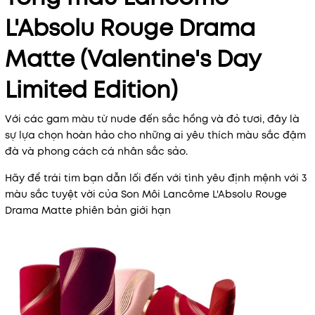
L'Absolu Rouge Drama
Matte (Valentine's Day
Limited Edition)
Với các gam màu từ nude đến sắc hồng và đỏ tươi, đây là
sự lựa chọn hoàn hảo cho những ai yêu thích màu sắc đậm
đà và phong cách cá nhân sắc sảo.
Hãy để trái tim bạn dẫn lối đến với tình yêu định mệnh với 3
màu sắc tuyệt vời của Son Môi Lancôme L'Absolu Rouge
Drama Matte phiên bản giới hạn