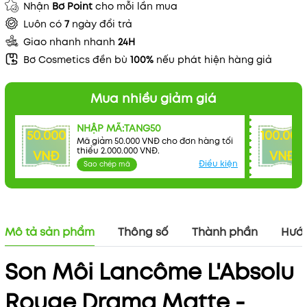
Nhận
Bơ Point
cho mỗi lần mua
Luôn có
7
ngày đổi trả
Giao nhanh nhanh
24H
Bơ Cosmetics đền bù
100%
nếu phát hiện hàng giả
Mua nhiều giảm giá
NHẬP MÃ:TANG50
50.000
100.000
Mã giảm 50.000 VNĐ cho đơn hàng tối
thiểu 2.000.000 VNĐ.
VNĐ
VNĐ
Điều kiện
Sao chép mã
Mô tả sản phẩm
Thông số
Thành phần
Hướn
Son Môi Lancôme L'Absolu
Rouge Drama Matte -