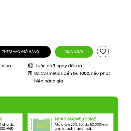
qua Fundiin.
THÊM VÀO GIỎ HÀNG
MUA NGAY
n mua
Luôn có
7
ngày đổi trả
Bơ Cosmetics đền bù
100%
nếu phát
hiện hàng giả
0
NHẬP MÃ:WELCOME
Đ cho đơn
Mã giảm 20%, tối đa 50.000vnđ
20%
000 VNĐ.
cho khách hàng mới.