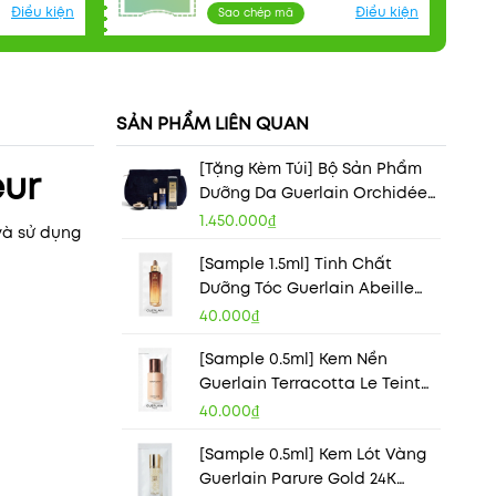
Điều kiện
Điều kiện
Sao chép mã
SẢN PHẨM LIÊN QUAN
[Tặng Kèm Túi] Bộ Sản Phẩm
eur
Dưỡng Da Guerlain Orchidée
Impériale Skincare Gift Set
1.450.000₫
và sử dụng
[Sample 1.5ml] Tinh Chất
Dưỡng Tóc Guerlain Abeille
Royale Scalp & Hair Youth Oil-
40.000₫
In Serum
[Sample 0.5ml] Kem Nền
Guerlain Terracotta Le Teint
Glow Foundation
40.000₫
[Sample 0.5ml] Kem Lót Vàng
Guerlain Parure Gold 24K