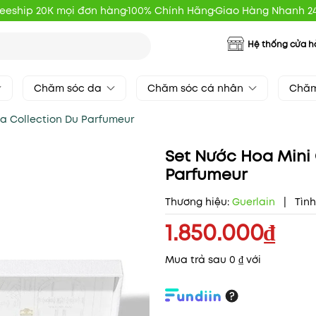
reeship 20K mọi đơn hàng
100% Chính Hãng
Giao Hàng Nhanh 2
Hệ thống cửa 
Chăm sóc da
Chăm sóc cá nhân
Chăm
La Collection Du Parfumeur
Set Nước Hoa Mini 
Parfumeur
Thương hiệu:
Guerlain
|
Tình
1.850.000₫
Mua trả sau 0 ₫ với