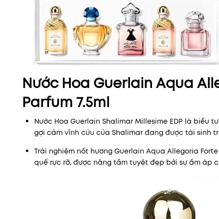
Nước Hoa Guerlain Aqua Alle
Parfum 7.5ml
Nước Hoa Guerlain Shalimar Millesime EDP là biểu t
gợi cảm vĩnh cửu của Shalimar đang được tái sinh 
Trải nghiệm nốt hương Guerlain Aqua Allegoria Forte
quế rực rỡ, được nâng tầm tuyệt đẹp bởi sự ấm áp