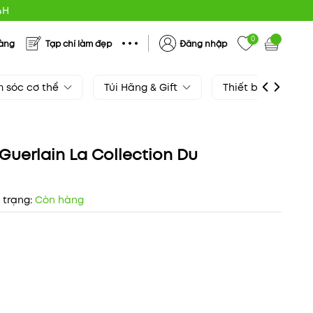
4H
0
hàng
Tạp chí làm đẹp
Đăng nhập
 sóc cơ thể
Túi Hãng & Gift
Thiết bị làm đẹp
Guerlain La Collection Du
 trạng:
Còn hàng