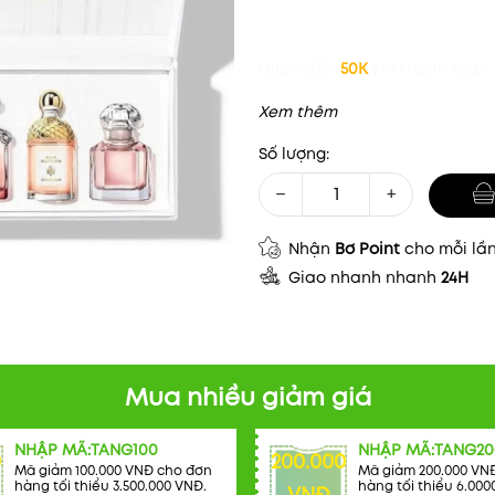
Giảm đến
50K
khi thanh toán 
Xem thêm
Số lượng:
−
+
Nhận
Bơ Point
cho mỗi lầ
Giao nhanh nhanh
24H
Mua nhiều giảm giá
NHẬP MÃ:TANG100
NHẬP MÃ:TANG20
0
200.000
Mã giảm 100.000 VNĐ cho đơn
Mã giảm 200.000 VN
hàng tối thiểu 3.500.000 VNĐ.
hàng tối thiểu 6.000