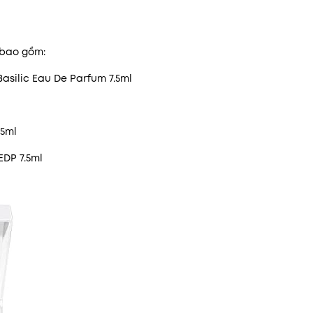
 bao gồm:
asilic Eau De Parfum 7.5ml
 5ml
EDP 7.5ml