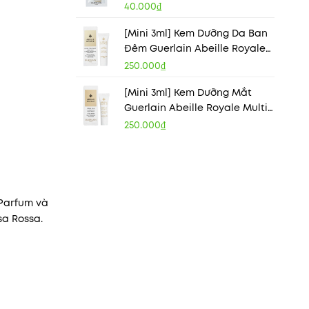
Radiance Booster Perfection
40.000₫
Primer
[Mini 3ml] Kem Dưỡng Da Ban
Đêm Guerlain Abeille Royale
Honey Treatment Night Cream
250.000₫
[Mini 3ml] Kem Dưỡng Mắt
Guerlain Abeille Royale Multi-
Wrinkle Minimizer Eye Cream
250.000₫
 Parfum và
sa Rossa.