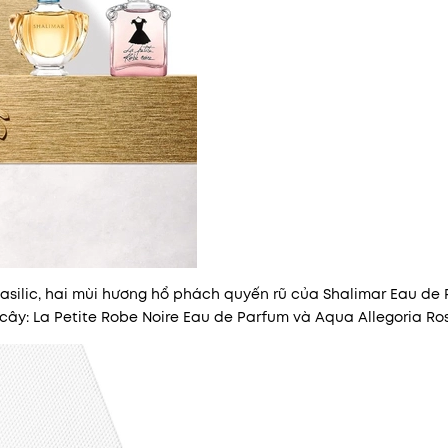
asilic, hai mùi hương hổ phách quyến rũ của Shalimar Eau de
cây: La Petite Robe Noire Eau de Parfum và Aqua Allegoria Ro