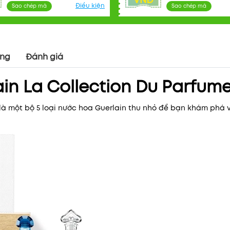
VNĐ
Điều kiện
Sao chép mã
Sao chép mã
ụng
Đánh giá
in La Collection Du Parfum
 là một bộ 5 loại nước hoa Guerlain thu nhỏ để bạn khám phá 
Mã khuyến mãi:
Điều kiện: