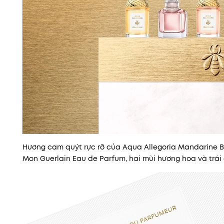
Hương cam quýt rực rỡ của Aqua Allegoria Mandarine B
Mon Guerlain Eau de Parfum, hai mùi hương hoa và trái 