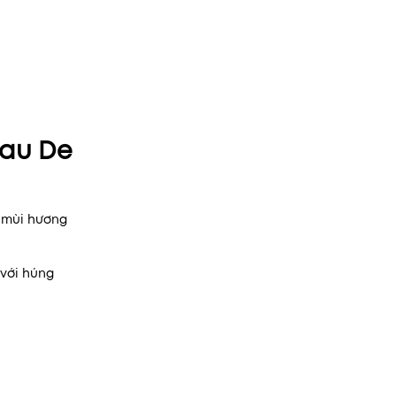
Eau De
ề mùi hương
 với húng