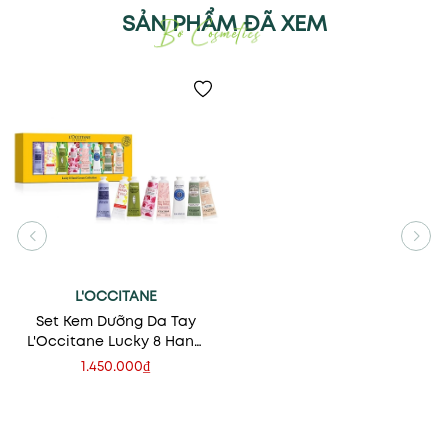
SẢN PHẨM ĐÃ XEM
L'OCCITANE
Set Kem Dưỡng Da Tay
L'Occitane Lucky 8 Hand
Cream Collection
1.450.000₫