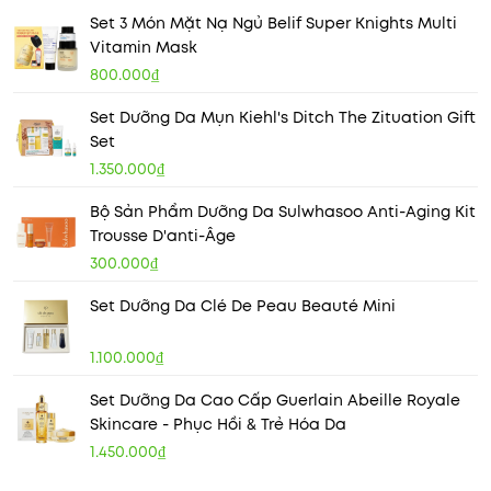
Set 3 Món Mặt Nạ Ngủ Belif Super Knights Multi
Vitamin Mask
800.000₫
Set Dưỡng Da Mụn Kiehl's Ditch The Zituation Gift
Set
1.350.000₫
Bộ Sản Phẩm Dưỡng Da Sulwhasoo Anti-Aging Kit
Trousse D'anti-Âge
300.000₫
Set Dưỡng Da Clé De Peau Beauté Mini
1.100.000₫
Set Dưỡng Da Cao Cấp Guerlain Abeille Royale
Skincare - Phục Hồi & Trẻ Hóa Da
1.450.000₫