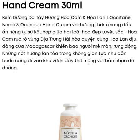
Hand Cream 30ml
Kem Dưỡng Da Tay Hương Hoa Cam & Hoa Lan L'Occitane
Néroli & Orchidée Hand Cream với hương thơm mang dấu
ấn riêng từ sự kết hợp giữa hai loài hoa đẹp tuyệt sắc - Hoa
Cam rực rỡ vùng Địa Trung Hải hòa quyện cùng Hoa Lan dịu
dàng của Madagascar khiến bao người mê mẫn, rung động.
Những nốt hương lan tỏa trong không gian tựa như dẫn
bước nàng đi vào khu vườn đầy thơ mộng với bản nhạc du
dương