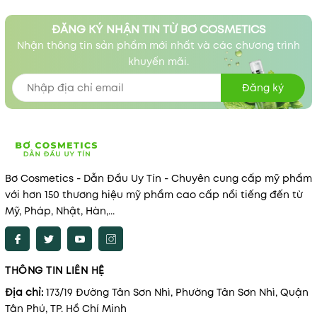
ĐĂNG KÝ NHẬN TIN TỪ BƠ COSMETICS
Nhận thông tin sản phẩm mới nhất và các chương trình
khuyến mãi.
Đăng ký
Bơ Cosmetics - Dẫn Đầu Uy Tín - Chuyên cung cấp mỹ phẩm
với hơn 150 thương hiệu mỹ phẩm cao cấp nổi tiếng đến từ
Mỹ, Pháp, Nhật, Hàn,...
THÔNG TIN LIÊN HỆ
Địa chỉ:
173/19 Đường Tân Sơn Nhì, Phường Tân Sơn Nhì, Quận
Tân Phú, TP. Hồ Chí Minh