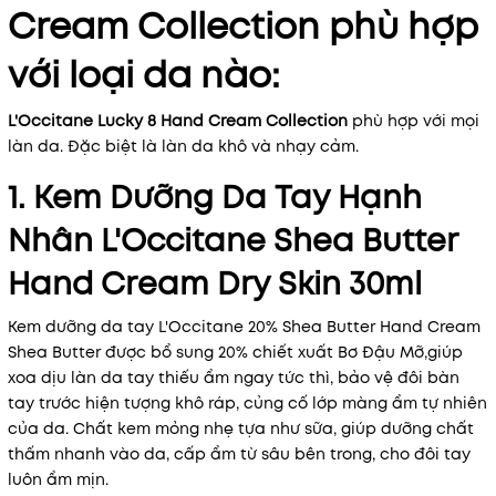
Cream Collection phù hợp
Mã khuyến mãi:
với loại da nào:
Điều kiện:
L'Occitane Lucky 8 Hand Cream Collection
phù hợp với mọi
làn da. Đặc biệt là làn da khô và nhạy cảm.
1. Kem Dưỡng Da Tay Hạnh
Nhân L'Occitane Shea Butter
Hand Cream Dry Skin 30ml
Kem dưỡng da tay L'Occitane 20% Shea Butter Hand Cream
Shea Butter được bổ sung 20% chiết xuất Bơ Đậu Mỡ,giúp
xoa dịu làn da tay thiếu ẩm ngay tức thì, bảo vệ đôi bàn
tay trước hiện tượng khô ráp, củng cố lớp màng ẩm tự nhiên
của da. Chất kem mỏng nhẹ tựa như sữa, giúp dưỡng chất
thấm nhanh vào da, cấp ẩm từ sâu bên trong, cho đôi tay
luôn ẩm mịn.