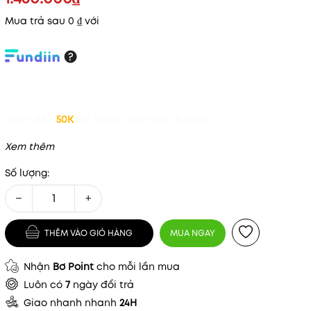
Mua trả sau 0 ₫ với
Giảm đến
50K
khi thanh toán qua Fundiin.
Xem thêm
Số lượng:
−
+
THÊM VÀO GIỎ HÀNG
MUA NGAY
Nhận
Bơ Point
cho mỗi lần mua
Luôn có
7
ngày đổi trả
Giao nhanh nhanh
24H