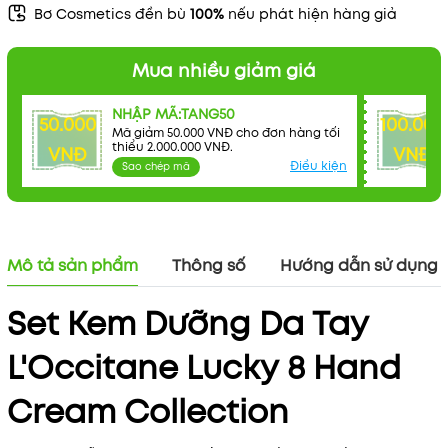
Bơ Cosmetics đền bù
100%
nếu phát hiện hàng giả
Mua nhiều giảm giá
NHẬP MÃ:TANG50
50.000
100.000
Mã giảm 50.000 VNĐ cho đơn hàng tối
thiểu 2.000.000 VNĐ.
VNĐ
VNĐ
Điều kiện
Sao chép mã
Mô tả sản phẩm
Thông số
Hướng dẫn sử dụng
Set Kem Dưỡng Da Tay
L'Occitane Lucky 8 Hand
Cream Collection