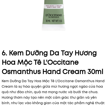
6. Kem Dưỡng Da Tay Hương
Hoa Mộc Tê L'Occitane
Osmanthus Hand Cream 30ml
Kem Dưỡng Da Tay Hoa Mộc Tê L'Occitane Osmanthus Hand
Cream là sự hòa quyện giữa mùi hương ngọt ngào của hoa
quả như đào chín, quả mơ mọng nước và bưởi the chua.
Hương thơm này tạo nên một cảm giác thư giãn và yên
bình, như lạc vào không gian của một tác phẩm nghệ thuật