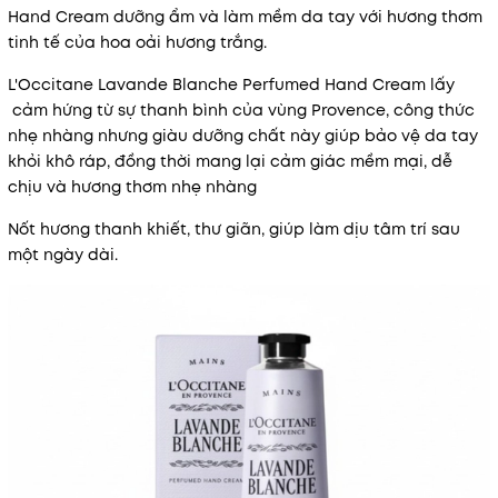
Hand Cream dưỡng ẩm và làm mềm da tay với hương thơm
tinh tế của hoa oải hương trắng.
L'Occitane Lavande Blanche Perfumed Hand Cream lấy
cảm hứng từ sự thanh bình của vùng Provence, công thức
nhẹ nhàng nhưng giàu dưỡng chất này giúp bảo vệ da tay
khỏi khô ráp, đồng thời mang lại cảm giác mềm mại, dễ
chịu và hương thơm nhẹ nhàng
Nốt hương thanh khiết, thư giãn, giúp làm dịu tâm trí sau
một ngày dài.