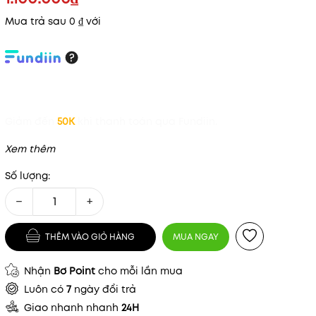
Mua trả sau 0 ₫ với
Giảm đến
50K
khi thanh toán qua Fundiin.
Xem thêm
Số lượng:
−
+
THÊM VÀO GIỎ HÀNG
MUA NGAY
Nhận
Bơ Point
cho mỗi lần mua
Luôn có
7
ngày đổi trả
Giao nhanh nhanh
24H