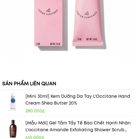
SẢN PHẨM LIÊN QUAN
[Mini 30ml] Kem Dưỡng Da Tay L'Occitane Hand
Cream Shea Butter 20%
280.000₫
[Mẫu Mới] Gel Tắm Tẩy Tế Bào Chết Hạnh Nhân
L'occitane Amande Exfoliating Shower Scrub
250ml
610.000₫