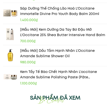
Sáp Dưỡng Thể Chống Lão Hoá L'Occitane
Immortelle Divine Pro Youth Body Balm 200ml
1.400.000₫
[Mẫu Mới] Kem Dưỡng Da Tay Bơ Đậu Mỡ
L'Occitane 25% Shea Butter Intensive Hand Balm
700.000₫
[Mẫu Mới] Dầu Tắm Hạnh Nhân L'Occitane
Amande Sublime Shower Oil
980.000₫
Kem Tẩy Tế Bào Chết Hạnh Nhân L'occitane
Amande Sublime Polishing Paste (Pâte
Gommante) 200ml
1.100.000₫
SẢN PHẨM ĐÃ XEM