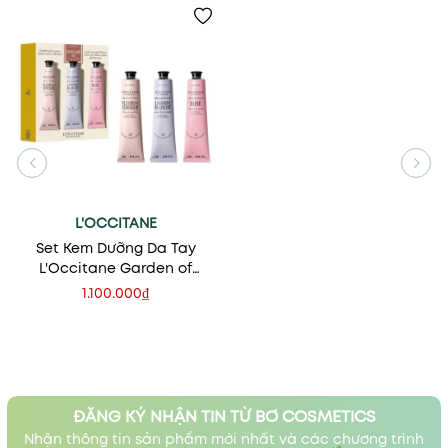
L'OCCITANE
Set Kem Dưỡng Da Tay
L'Occitane Garden of
Provence Hand Cream
1.100.000₫
Collection
ĐĂNG KÝ NHẬN TIN TỪ BƠ COSMETICS
Nhận thông tin sản phẩm mới nhất và các chương trình