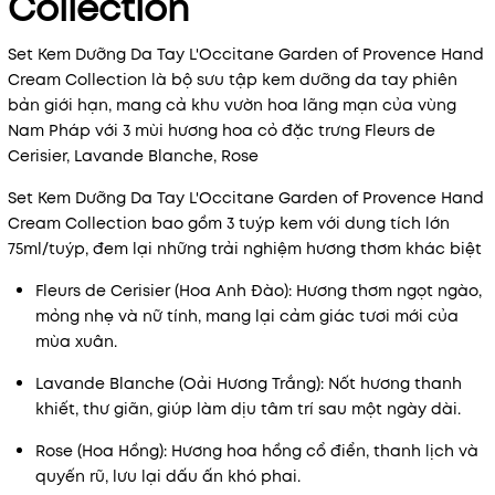
Collection
Set Kem Dưỡng Da Tay L'Occitane Garden of Provence Hand
Cream Collection là bộ sưu tập kem dưỡng da tay phiên
bản giới hạn, mang cả khu vườn hoa lãng mạn của vùng
Nam Pháp với 3 mùi hương hoa cỏ đặc trưng Fleurs de
Mã khuyến mãi:
Cerisier, Lavande Blanche, Rose
Điều kiện:
Set Kem Dưỡng Da Tay L'Occitane Garden of Provence Hand
Cream Collection bao gồm 3 tuýp kem với dung tích lớn
75ml/tuýp, đem lại những trải nghiệm hương thơm khác biệt
Fleurs de Cerisier (Hoa Anh Đào): Hương thơm ngọt ngào,
mỏng nhẹ và nữ tính, mang lại cảm giác tươi mới của
mùa xuân.
Lavande Blanche (Oải Hương Trắng): Nốt hương thanh
khiết, thư giãn, giúp làm dịu tâm trí sau một ngày dài.
Rose (Hoa Hồng): Hương hoa hồng cổ điển, thanh lịch và
quyến rũ, lưu lại dấu ấn khó phai.