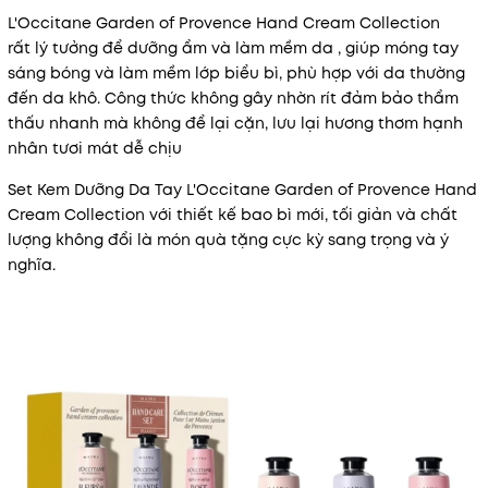
L'Occitane Garden of Provence Hand Cream Collection
rất lý tưởng để dưỡng ẩm và làm mềm da , giúp móng tay
sáng bóng và làm mềm lớp biểu bì, phù hợp với da thường
đến da khô. Công thức không gây nhờn rít đảm bảo thẩm
thấu nhanh mà không để lại cặn, lưu lại hương thơm hạnh
nhân tươi mát dễ chịu
Set Kem Dưỡng Da Tay L'Occitane Garden of Provence Hand
Cream Collection với thiết kế bao bì mới, tối giản và chất
lượng không đổi là món quà tặng cực kỳ sang trọng và ý
nghĩa.