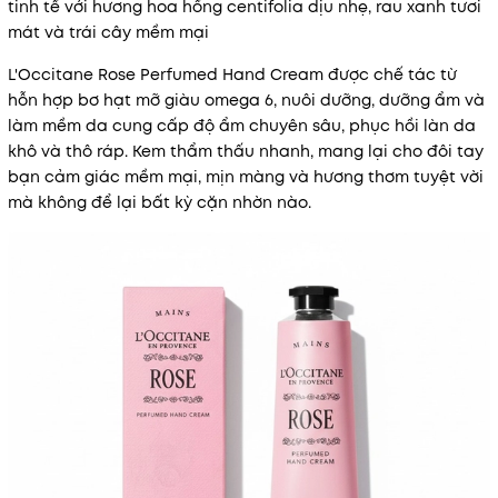
tinh tế với hương hoa hồng centifolia dịu nhẹ, rau xanh tươi
mát và trái cây mềm mại
L'Occitane Rose Perfumed Hand Cream được chế tác từ
hỗn hợp bơ hạt mỡ giàu omega 6, nuôi dưỡng, dưỡng ẩm và
làm mềm da cung cấp độ ẩm chuyên sâu, phục hồi làn da
khô và thô ráp. Kem thẩm thấu nhanh, mang lại cho đôi tay
bạn cảm giác mềm mại, mịn màng và hương thơm tuyệt vời
mà không để lại bất kỳ cặn nhờn nào.