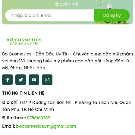
khuyến mãi.
Đăng ký
Bơ Cosmetics - Dẫn Đầu Uy Tín - Chuyên cung cấp mỹ phẩm
với hơn 150 thương hiệu mỹ phẩm cao cấp nổi tiếng đến từ
Mỹ, Pháp, Nhật, Hàn,...
THÔNG TIN LIÊN HỆ
Địa chỉ:
173/19 Đường Tân Sơn Nhì, Phường Tân Sơn Nhì, Quận
Tân Phú, TP. Hồ Chí Minh
Điện thoại:
0786160269
Email:
bocosmetics.vn@gmail.com