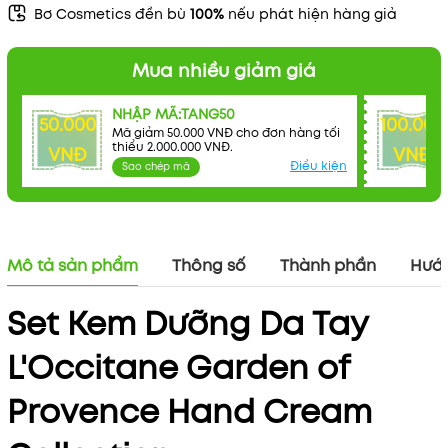
Bơ Cosmetics đền bù
100%
nếu phát hiện hàng giả
Mua nhiều giảm giá
NHẬP MÃ:TANG50
50.000
100.000
Mã giảm 50.000 VNĐ cho đơn hàng tối
thiểu 2.000.000 VNĐ.
VNĐ
VNĐ
Điều kiện
Sao chép mã
Mô tả sản phẩm
Thông số
Thành phần
Hướn
Set Kem Dưỡng Da Tay
L'Occitane Garden of
Provence Hand Cream