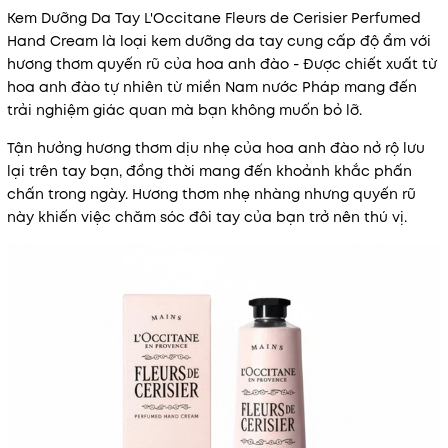
Kem Dưỡng Da Tay L'Occitane Fleurs de Cerisier Perfumed
Hand Cream là loại kem dưỡng da tay cung cấp độ ẩm với
hương thơm quyến rũ của hoa anh đào - Được chiết xuất từ
hoa anh đào tự nhiên từ miền Nam nước Pháp mang đến
trải nghiệm giác quan mà bạn không muốn bỏ lỡ.
Tận hưởng hương thơm dịu nhẹ của hoa anh đào nở rộ lưu
lại trên tay bạn, đồng thời mang đến khoảnh khắc phấn
chấn trong ngày. Hương thơm nhẹ nhàng nhưng quyến rũ
này khiến việc chăm sóc đôi tay của bạn trở nên thú vị.