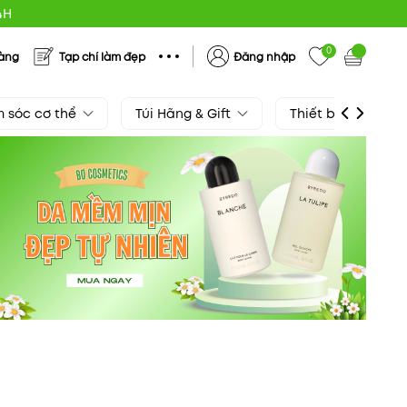
4H
0
hàng
Tạp chí làm đẹp
Đăng nhập
 sóc cơ thể
Túi Hãng & Gift
Thiết bị làm đẹp