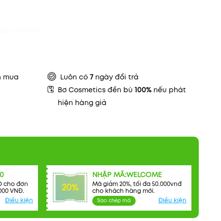
qua Fundiin.
n mua
Luôn có
7
ngày đổi trả
Bơ Cosmetics đền bù
100%
nếu phát
hiện hàng giả
0
NHẬP MÃ:WELCOME
Đ cho đơn
Mã giảm 20%, tối đa 50.000vnđ
20%
000 VNĐ.
cho khách hàng mới.
Điều kiện
Điều kiện
Sao chép mã