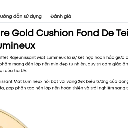
ướng dẫn sử dụng
Đánh giá
re Gold Cushion Fond De Te
Lumineux
Effet Rajeunissant Mat Lumineux
là sự kết hợp hoàn hảo giữa 
 phẩm mang đến lớp nền mịn đẹp tự nhiên, duy trì cảm giác ẩ
ại của tia UV.
Mã khuyến mãi:
nissant Mat Lumineux nổi bật với vàng 24K biểu tượng của dòn
Điều kiện:
, góp phần tạo nên lớp nền hoàn thiện và trải nghiệm sang t