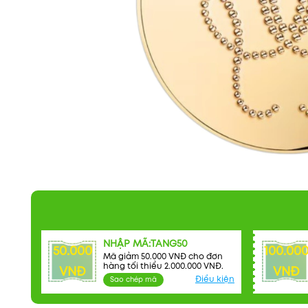
NHẬP MÃ:TANG50
50.000
100.00
Mã giảm 50.000 VNĐ cho đơn
hàng tối thiểu 2.000.000 VNĐ.
VNĐ
VNĐ
Điều kiện
Sao chép mã