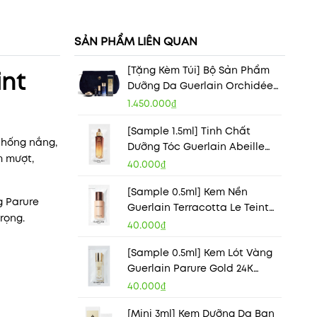
SẢN PHẨM LIÊN QUAN
[Tặng Kèm Túi] Bộ Sản Phẩm
int
Dưỡng Da Guerlain Orchidée
Impériale Skincare Gift Set
1.450.000₫
[Sample 1.5ml] Tinh Chất
chống nắng,
Dưỡng Tóc Guerlain Abeille
m mượt,
Royale Scalp & Hair Youth Oil-
40.000₫
In Serum
[Sample 0.5ml] Kem Nền
g Parure
Guerlain Terracotta Le Teint
rọng.
Glow Foundation
40.000₫
[Sample 0.5ml] Kem Lót Vàng
Guerlain Parure Gold 24K
Radiance Booster Perfection
40.000₫
Primer
[Mini 3ml] Kem Dưỡng Da Ban