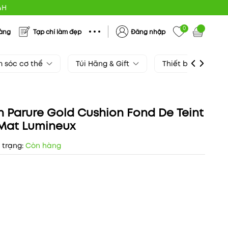
4H
0
hàng
Tạp chí làm đẹp
Đăng nhập
 sóc cơ thể
Túi Hãng & Gift
Thiết bị làm đẹp
 Parure Gold Cushion Fond De Teint
 Mat Lumineux
 trạng:
Còn hàng