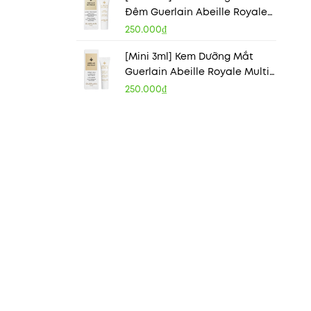
Đêm Guerlain Abeille Royale
Honey Treatment Night Cream
250.000₫
[Mini 3ml] Kem Dưỡng Mắt
Guerlain Abeille Royale Multi-
Wrinkle Minimizer Eye Cream
250.000₫