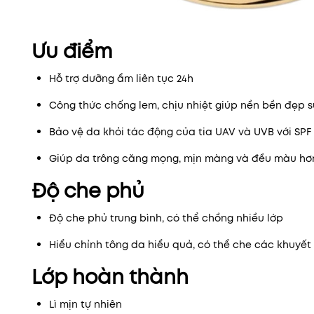
Ưu điểm
Hỗ trợ dưỡng ẩm liên tục 24h
Công thức chống lem, chịu nhiệt giúp nền bền đẹp 
Bảo vệ da khỏi tác động của tia UAV và UVB với SPF
Giúp da trông căng mọng, mịn màng và đều màu hơ
Độ che phủ
Độ che phủ trung bình, có thể chồng nhiều lớp
Hiểu chỉnh tông da hiểu quả, có thể che các khuyế
Lớp hoàn thành
Lì mịn tự nhiên