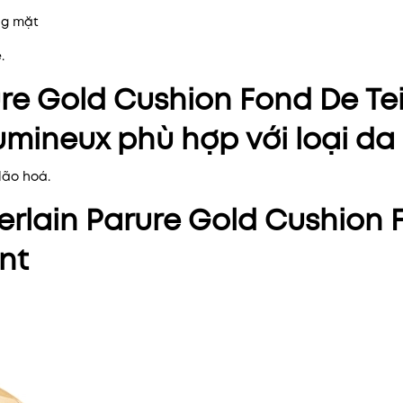
ng mặt
.
re Gold Cushion Fond De Te
umineux phù hợp với loại da
lão hoá.
rlain Parure Gold Cushion 
nt