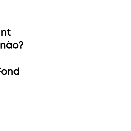
int
 nào?
Fond