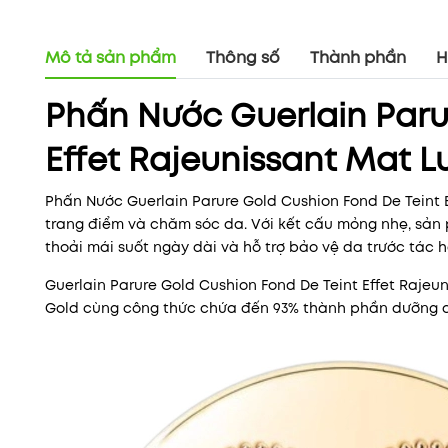
Mô tả sản phẩm
Thông số
Thành phần
H
Phấn Nước Guerlain Paru
Effet Rajeunissant Mat 
Phấn Nước Guerlain Parure Gold Cushion Fond De Teint 
trang điểm và chăm sóc da. Với kết cấu mỏng nhẹ, sản
thoải mái suốt ngày dài và hỗ trợ bảo vệ da trước tác h
Guerlain Parure Gold Cushion Fond De Teint Effet Rajeu
Gold cùng công thức chứa đến 93% thành phần dưỡng da