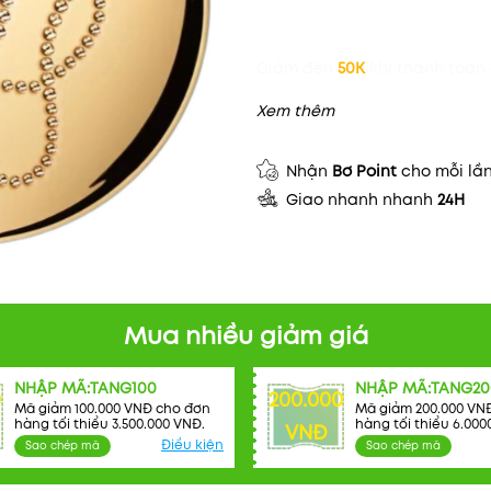
Giảm đến
50K
khi thanh toán 
Xem thêm
Nhận
Bơ Point
cho mỗi lầ
Giao nhanh nhanh
24H
Mua nhiều giảm giá
NHẬP MÃ:TANG100
NHẬP MÃ:TANG20
0
200.000
Mã giảm 100.000 VNĐ cho đơn
Mã giảm 200.000 VN
hàng tối thiểu 3.500.000 VNĐ.
hàng tối thiểu 6.000
VNĐ
Điều kiện
Sao chép mã
Sao chép mã