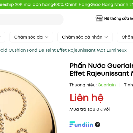
reeship 20K mọi đơn hàng
100% Chính Hãng
Giao Hàng Nhanh 2
Hệ thống cửa 
Chăm sóc da
Chăm sóc cá nhân
Chăm
old Cushion Fond De Teint Effet Rajeunissant Mat Lumineux
Phấn Nước Guerlain
Effet Rajeunissant
Thương hiệu:
Guerlain
|
Tình
Liên hệ
Mua trả sau 0 ₫ với