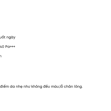
suốt ngày
 40 Pa+++
n
t điểm da nhẹ như không đều màu,lỗ chân lông.