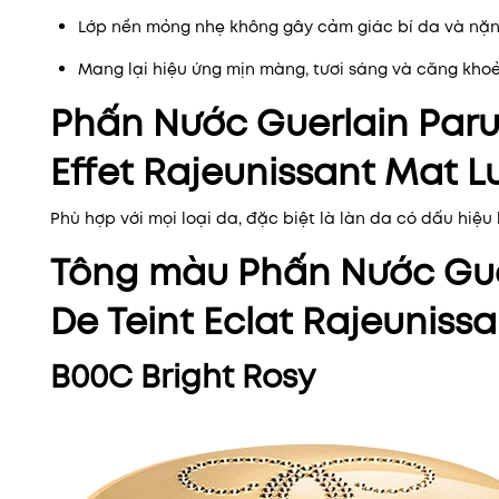
Lớp nền mỏng nhẹ không gây cảm giác bí da và nặ
Mang lại hiệu ứng mịn màng, tươi sáng và căng khoẻ
Phấn Nước Guerlain Paru
Effet Rajeunissant Mat L
Phù hợp với mọi loại da, đặc biệt là làn da có dấu hiệu 
Tông màu Phấn Nước Gue
De Teint Eclat Rajeunissa
B00C Bright Rosy