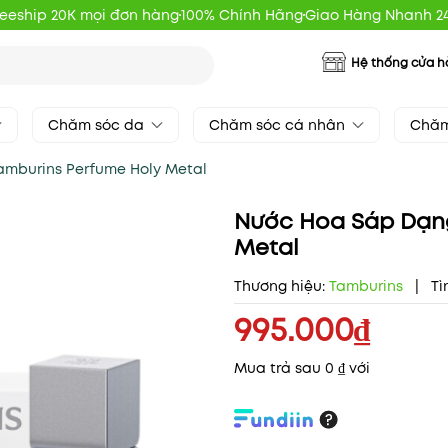
reeship 20K mọi đơn hàng
100% Chính Hãng
Giao Hàng Nhanh 2
Hệ thống cửa 
Chăm sóc da
Chăm sóc cá nhân
Chăm
amburins Perfume Holy Metal
Nước Hoa Sáp Dạng
Metal
Thương hiệu:
Tamburins
|
Tì
995.000₫
Mua trả sau 0 ₫ với