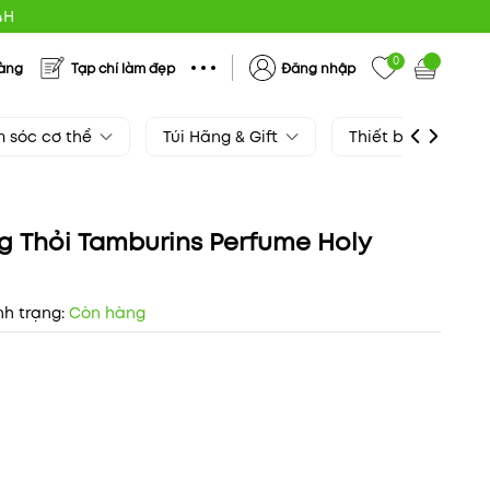
4H
0
hàng
Tạp chí làm đẹp
Đăng nhập
 sóc cơ thể
Túi Hãng & Gift
Thiết bị làm đẹp
 Thỏi Tamburins Perfume Holy
nh trạng:
Còn hàng