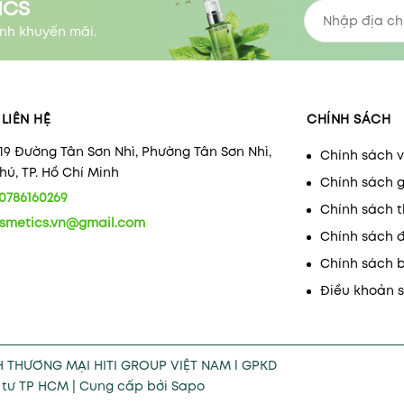
ICS
nh khuyến mãi.
LIÊN HỆ
CHÍNH SÁCH
/19 Đường Tân Sơn Nhì, Phường Tân Sơn Nhì,
Chính sách 
ú, TP. Hồ Chí Minh
Chính sách 
0786160269
Chính sách 
smetics.vn@gmail.com
Chính sách 
Chính sách 
Điều khoản 
H THƯƠNG MẠI HITI GROUP VIỆT NAM l GPKD
u tư TP HCM
|
Cung cấp bởi
Sapo