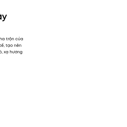
ây
ha trộn của
tế, tạo nên
ó, xạ hương