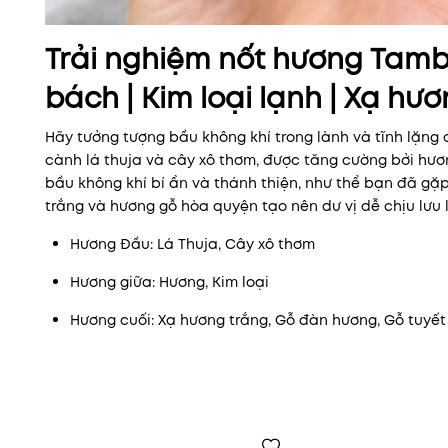
Trải nghiệm nốt hương Tambu
bách | Kim loại lạnh | Xạ hư
Hãy tưởng tượng bầu không khí trong lành và tĩnh lặng
cành lá thuja và cây xô thơm, được tăng cường bởi hươn
bầu không khí bí ẩn và thánh thiện, như thể bạn đã gặp
trắng và hương gỗ hòa quyện tạo nên dư vị dễ chịu lưu l
Hương Đầu: Lá Thuja, Cây xô thơm
Hương giữa: Hương, Kim loại
Hương cuối: Xạ hương trắng, Gỗ đàn hương, Gỗ tuyết