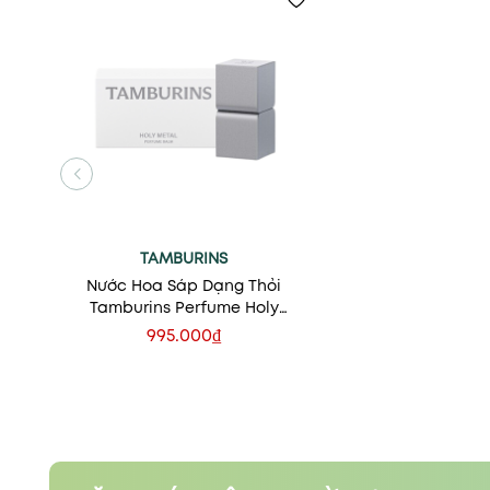
TAMBURINS
Nước Hoa Sáp Dạng Thỏi
Tamburins Perfume Holy
Metal
995.000₫
Xem nhanh