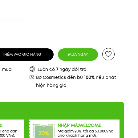
qua Fundiin.
THÊM VÀO GIỎ HÀNG
MUA NGAY
n mua
Luôn có
7
ngày đổi trả
Bơ Cosmetics đền bù
100%
nếu phát
hiện hàng giả
0
NHẬP MÃ:WELCOME
Đ cho đơn
Mã giảm 20%, tối đa 50.000vnđ
20%
000 VNĐ.
cho khách hàng mới.