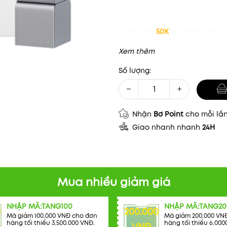
Giảm đến
50K
khi thanh toán 
Xem thêm
Số lượng:
−
+
Nhận
Bơ Point
cho mỗi lầ
Giao nhanh nhanh
24H
Mua nhiều giảm giá
Mã khuyến mãi:
NHẬP MÃ:TANG100
NHẬP MÃ:TANG20
0
200.000
Mã giảm 100.000 VNĐ cho đơn
Mã giảm 200.000 VN
hàng tối thiểu 3.500.000 VNĐ.
hàng tối thiểu 6.000