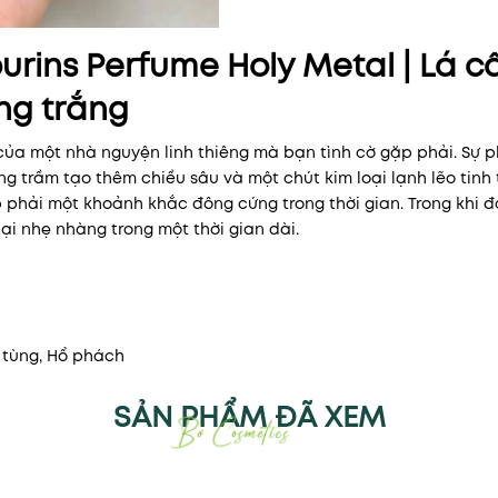
rins Perfume Holy Metal | Lá c
ơng trắng
 của một nhà nguyện linh thiêng mà bạn tình cờ gặp phải. Sự p
g trầm tạo thêm chiều sâu và một chút kim loại lạnh lẽo tinh 
 phải một khoảnh khắc đông cứng trong thời gian. Trong khi đ
ại nhẹ nhàng trong một thời gian dài.
 tùng, Hổ phách
SẢN PHẨM ĐÃ XEM