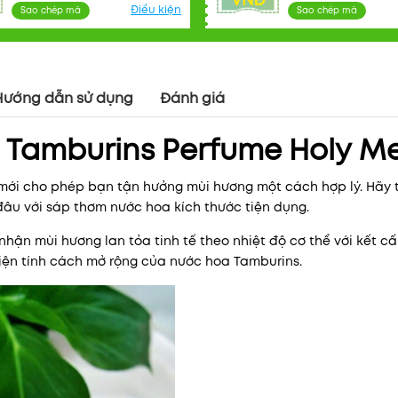
VNĐ
Điều kiện:
Điều kiện
Sao chép mã
Sao chép mã
Hướng dẫn sử dụng
Đánh giá
 Tamburins Perfume Holy Me
mới cho phép bạn tận hưởng mùi hương một cách hợp lý. Hãy 
đâu với sáp thơm nước hoa kích thước tiện dụng.
nhận mùi hương lan tỏa tinh tế theo nhiệt độ cơ thể với kết c
iện tính cách mở rộng của nước hoa Tamburins.