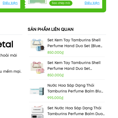
Điều kiện
Điều kiện
Sao chép mã
SẢN PHẨM LIÊN QUAN
Set Kem Tay Tamburins Shell
tal
Perfume Hand Duo Set (Blue
Hinoki & Chamo)
850.000₫
thoải mái
Set Kem Tay Tamburins Shell
Perfume Hand Duo Set
ấu mềm mại.
(Evening Glow & Pumkini)
850.000₫
Nước Hoa Sáp Dạng Thỏi
Tamburins Perfume Balm Blue
Hinoki
995.000₫
Set Nước Hoa Sáp Dạng Thỏi
Tamburins Perfume Balm Duo