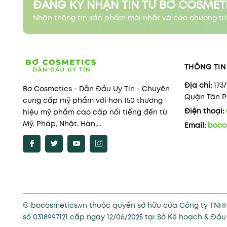
ĐĂNG KÝ NHẬN TIN TỪ BƠ COSMET
Nhận thông tin sản phẩm mới nhất và các chương trì
THÔNG TIN 
Địa chỉ:
173
Bơ Cosmetics - Dẫn Đầu Uy Tín - Chuyên
Quận Tân Ph
cung cấp mỹ phẩm với hơn 150 thương
Điện thoại:
hiệu mỹ phẩm cao cấp nổi tiếng đến từ
Mỹ, Pháp, Nhật, Hàn,...
Email:
boco
© bocosmetics.vn thuộc quyền sở hữu của Công ty TNH
số 0318997121 cấp ngày 12/06/2025 tại Sở Kế hoạch & Đầ