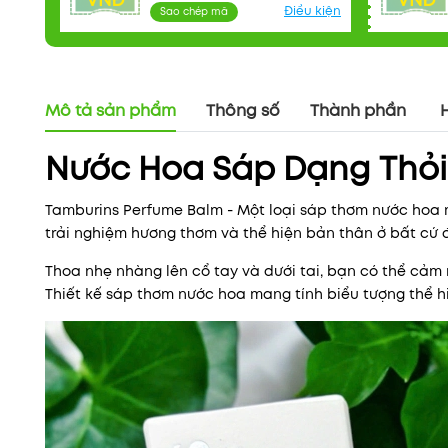
VNĐ
VNĐ
Điều kiện
Sao chép mã
Mô tả sản phẩm
Thông số
Thành phần
Nước Hoa Sáp Dạng Thỏi
Tamburins Perfume Balm - Một loại sáp thơm nước hoa 
trải nghiệm hương thơm và thể hiện bản thân ở bất cứ 
Thoa nhẹ nhàng lên cổ tay và dưới tai, bạn có thể cảm 
Thiết kế sáp thơm nước hoa mang tính biểu tượng thể h