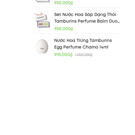
Chamo + Metal
950.000₫
Set Nước Hoa Sáp Dạng Thỏi
Tamburins Perfume Balm Duo
Pumkini + Lale
950.000₫
Nước Hoa Trứng Tamburins
Egg Perfume Chamo 14ml
995.000₫
1.050.000₫