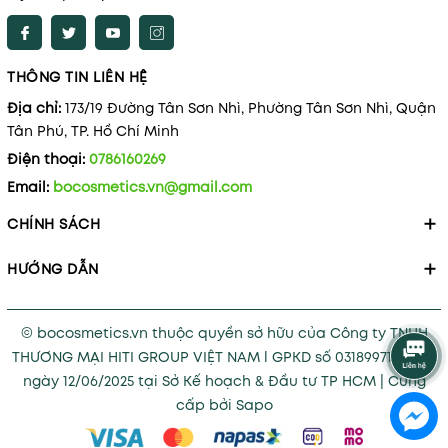
THÔNG TIN LIÊN HỆ
Địa chỉ:
173/19 Đường Tân Sơn Nhì, Phường Tân Sơn Nhì, Quận
Tân Phú, TP. Hồ Chí Minh
Điện thoại:
0786160269
Email:
bocosmetics.vn@gmail.com
CHÍNH SÁCH
HƯỚNG DẪN
© bocosmetics.vn thuộc quyền sở hữu của Công ty TNHH
THƯƠNG MẠI HITI GROUP VIỆT NAM l GPKD số 0318997121 cấp
ngày 12/06/2025 tại Sở Kế hoạch & Đầu tư TP HCM
|
Cung
cấp bởi
Sapo