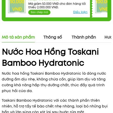
Điều kiện:
50.000
100.000
Mã giảm 50.000 VNĐ cho đơn hàng tối
thiểu 2.000.000 VNĐ.
VNĐ
VNĐ
Điều kiện
Sao chép mã
Mô tả sản phẩm
Thông số
Thành phần
Hướ
Nước Hoa Hồng Toskani
Bamboo Hydratonic
Nước hoa hồng Toskani Bamboo Hydratonic là dòng nước
dưỡng ẩm dịu nhẹ, không chứa cồn, giúp làm dịu và tăng
cường khả năng hấp thụ dưỡng chất, thúc đẩy quá trình
phục hồi của da.
Toskani Bamboo Hydratonic với các thành phần thiên
nhiên, hỗ trợ tẩy tế bào chết nhẹ nhàng, loại bỏ những bụi
bẩn và lớp sừng còn xót lại sau bước rửa mặt.