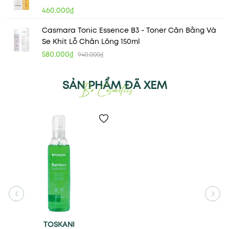
460.000₫
Casmara Tonic Essence B3 - Toner Cân Bằng Và
Se Khít Lỗ Chân Lông 150ml
580.000₫
940.000₫
SẢN PHẨM ĐÃ XEM
TOSKANI