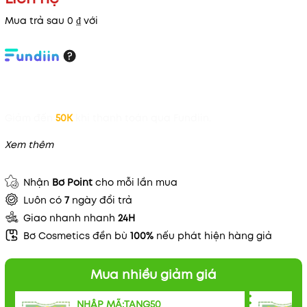
Mua trả sau 0 ₫ với
Giảm đến
50K
khi thanh toán qua Fundiin.
Xem thêm
Nhận
Bơ Point
cho mỗi lần mua
Luôn có
7
ngày đổi trả
Giao nhanh nhanh
24H
Bơ Cosmetics đền bù
100%
nếu phát hiện hàng giả
Mua nhiều giảm giá
Mã khuyến mãi:
NHẬP MÃ:TANG50