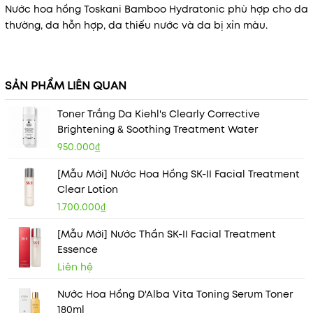
Nước hoa hồng Toskani Bamboo Hydratonic phù hợp cho da
thường, da hỗn hợp, da thiếu nước và da bị xỉn màu.
SẢN PHẨM LIÊN QUAN
Toner Trắng Da Kiehl's Clearly Corrective
Brightening & Soothing Treatment Water
950.000₫
[Mẫu Mới] Nước Hoa Hồng SK-II Facial Treatment
Clear Lotion
1.700.000₫
[Mẫu Mới] Nước Thần SK-II Facial Treatment
Essence
Liên hệ
Nước Hoa Hồng D'Alba Vita Toning Serum Toner
180ml