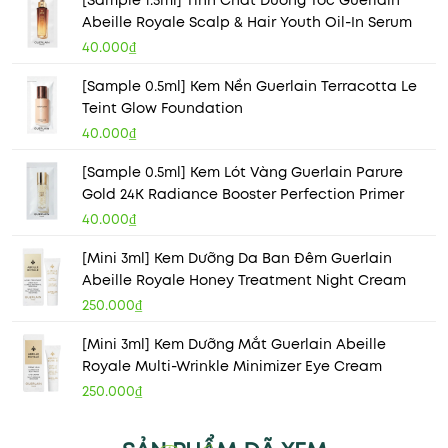
Abeille Royale Scalp & Hair Youth Oil-In Serum
40.000₫
[Sample 0.5ml] Kem Nền Guerlain Terracotta Le
Teint Glow Foundation
40.000₫
[Sample 0.5ml] Kem Lót Vàng Guerlain Parure
Gold 24K Radiance Booster Perfection Primer
40.000₫
[Mini 3ml] Kem Dưỡng Da Ban Đêm Guerlain
Abeille Royale Honey Treatment Night Cream
250.000₫
[Mini 3ml] Kem Dưỡng Mắt Guerlain Abeille
Royale Multi-Wrinkle Minimizer Eye Cream
250.000₫