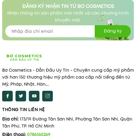
ĐĂNG KÝ NHẬN TIN TỪ BƠ COSMETICS
Nhận thông tin sản phẩm mới nhất và các chương trình
khuyến mãi.
Đăng ký
Bơ Cosmetics - Dẫn Đầu Uy Tín - Chuyên cung cấp mỹ phẩm
với hơn 150 thương hiệu mỹ phẩm cao cấp nổi tiếng đến từ
Mỹ, Pháp, Nhật, Hàn,...
THÔNG TIN LIÊN HỆ
Địa chỉ:
173/19 Đường Tân Sơn Nhì, Phường Tân Sơn Nhì, Quận
Tân Phú, TP. Hồ Chí Minh
Điện thoại:
0786160269