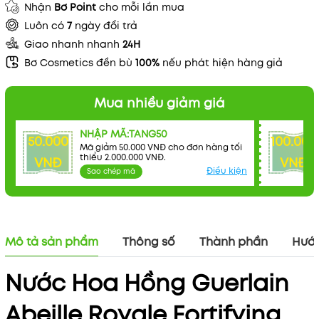
Nhận
Bơ Point
cho mỗi lần mua
Luôn có
7
ngày đổi trả
Giao nhanh nhanh
24H
Bơ Cosmetics đền bù
100%
nếu phát hiện hàng giả
Mua nhiều giảm giá
Mã khuyến mãi:
Điều kiện:
NHẬP MÃ:TANG50
50.000
100.000
Mã giảm 50.000 VNĐ cho đơn hàng tối
thiểu 2.000.000 VNĐ.
VNĐ
VNĐ
Điều kiện
Sao chép mã
Mô tả sản phẩm
Thông số
Thành phần
Hướn
Nước Hoa Hồng Guerlain
Abeille Royale Fortifying