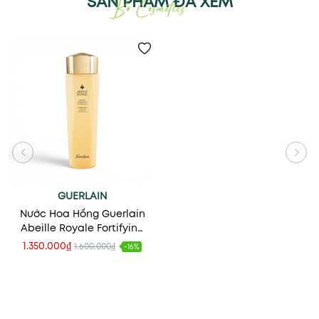
SẢN PHẨM ĐÃ XEM
GUERLAIN
Nước Hoa Hồng Guerlain
Abeille Royale Fortifying
Lotion
1.350.000₫
1.600.000₫
-16%