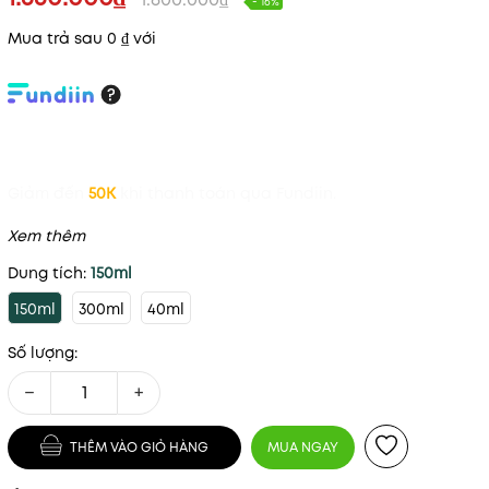
- 16%
Mua trả sau 0 ₫ với
Giảm đến
50K
khi thanh toán qua Fundiin.
Xem thêm
Dung tích:
150ml
150ml
300ml
40ml
Số lượng:
−
+
THÊM VÀO GIỎ HÀNG
MUA NGAY