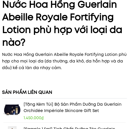
Nước Hoa Hồng Guerlain
Abeille Royale Fortifying
Lotion
phù hợp với loại da
nào?
Nước Hoa Hồng Guerlain Abeille Royale Fortifying Lotion phù
hợp cho mọi loại da (da thường, da khô, da hỗn hợp và da
dầu) kể cả làn da nhạy cảm.
SẢN PHẨM LIÊN QUAN
[Tặng Kèm Túi] Bộ Sản Phẩm Dưỡng Da Guerlain
Orchidée Impériale Skincare Gift Set
1.450.000₫
[Sample 1.5ml] Tinh Chất Dưỡng Tóc Guerlain