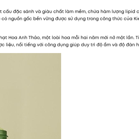
ết cấu đặc sánh và giàu chất làm mềm, chứa hàm lượng lipid
 có nguồn gốc bền vững được sử dụng trong công thức của Kieh
hạt Hoa Anh Thảo, một loài hoa mỗi hai năm mới nở một lần. T
 liệu, nổi tiếng với công dụng giúp duy trì độ ẩm và độ đàn h