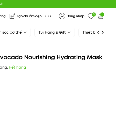
4H
0
hàng
Tạp chí làm đẹp
Đăng nhập
 sóc cơ thể
Túi Hãng & Gift
Thiết bị làm đẹp
 Avocado Nourishing Hydrating Mask
rạng:
Hết hàng