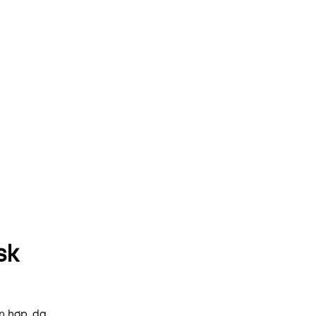
sk
n hợp, da