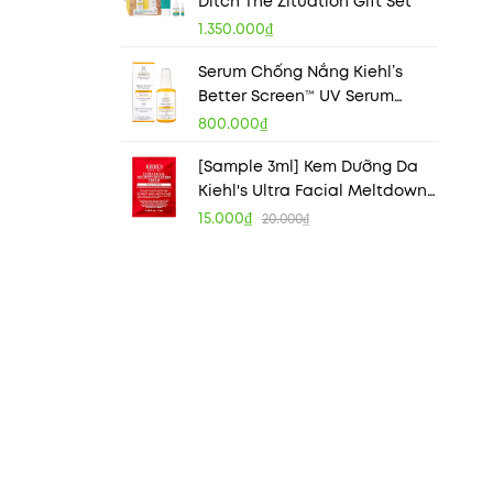
Ditch The Zituation Gift Set
1.350.000₫
Serum Chống Nắng Kiehl’s
Better Screen™ UV Serum
SPF50 PA++++ With Collagen
800.000₫
Peptide
[Sample 3ml] Kem Dưỡng Da
Kiehl's Ultra Facial Meltdown
Recovery Cream
15.000₫
20.000₫