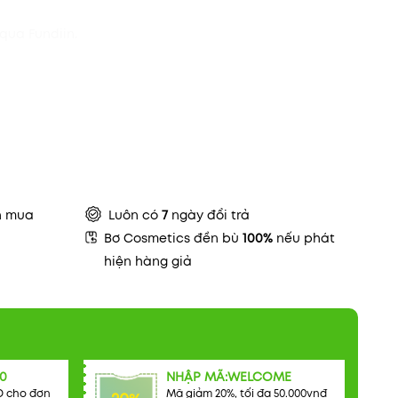
qua Fundiin.
n mua
Luôn có
7
ngày đổi trả
Bơ Cosmetics đền bù
100%
nếu phát
hiện hàng giả
0
NHẬP MÃ:WELCOME
Đ cho đơn
Mã giảm 20%, tối đa 50.000vnđ