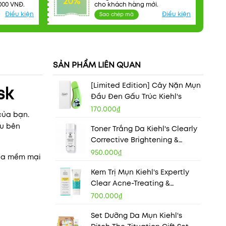
20%
000 VNĐ.
cho khách hàng mới.
Điều kiện
Điều kiện
Sao chép mã
SẢN PHẨM LIÊN QUAN
[Limited Edition] Cây Nặn Mụn
sk
Đầu Đen Gấu Trúc Kiehl's
170.000₫
của bạn.
âu bên
Toner Trắng Da Kiehl's Clearly
Corrective Brightening &
Soothing Treatment Water
950.000₫
da mềm mại
Kem Trị Mụn Kiehl's Expertly
Clear Acne-Treating &
Preventing*Lotion 60ml
700.000₫
(Moisturizer For Acne Prone
Set Dưỡng Da Mụn Kiehl's
Skin)