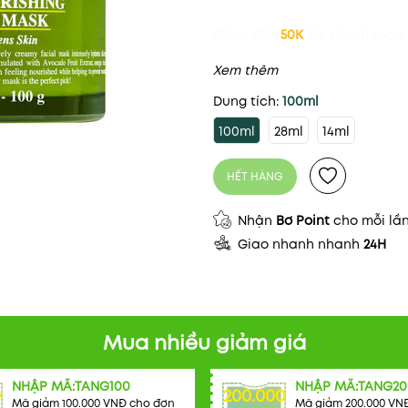
Giảm đến
50K
khi thanh toán 
Xem thêm
Dung tích:
100ml
100ml
28ml
14ml
HẾT HÀNG
Nhận
Bơ Point
cho mỗi lầ
Giao nhanh nhanh
24H
Mua nhiều giảm giá
NHẬP MÃ:TANG100
NHẬP MÃ:TANG20
0
200.000
Mã giảm 100.000 VNĐ cho đơn
Mã giảm 200.000 VN