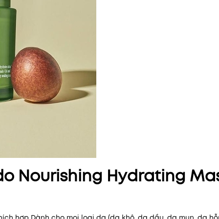
do Nourishing Hydrating Ma
hích hợp Dành cho mọi loại da (da khô, da dầu, da mụn, da hỗ