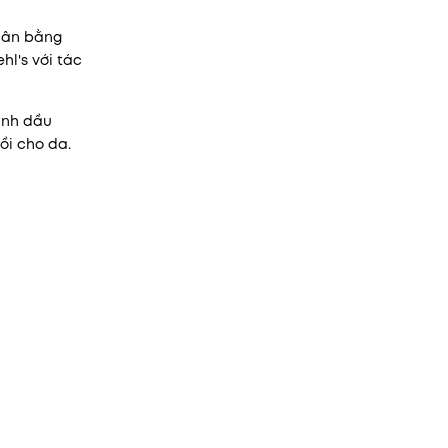
 cân bằng
l's với tác
inh dầu
ồi cho da.