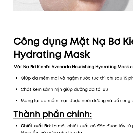
Công dụng Mặt Nạ Bơ Kie
Hydrating Mask
Mặt Nạ Bơ Kiehl's Avocado Nourishing Hydrating Mask
c
Giúp da mềm mại và ngậm nước tức thì chỉ sau 15 p
Chất kem sánh mịn giúp dưỡng da tối ưu
Mang lại da mềm mại, được nuôi dưỡng và bổ sung
Thành phần chính:
Chiết xuất Bơ:
Là một chiết xuất cô đặc được lấy từ 
khoá ẩm và nước cho làn da.