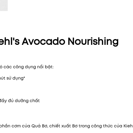
hl's Avocado Nourishing
ó các công dụng nổi bật:
hút sử dụng*
 đầy đủ dưỡng chất
phần cơm của Quả Bơ, chiết xuất Bơ trong công thức của Kiehl