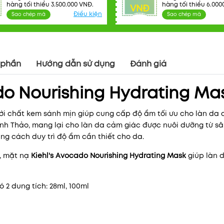
hàng tối thiểu 3.500.000 VNĐ.
hàng tối thiểu 6.000
VNĐ
Điều kiện
Sao chép mã
Sao chép mã
 phần
Hướng dẫn sử dụng
Đánh giá
do Nourishing Hydrating Ma
Mã khuyến mãi:
ới chất kem sánh mịn giúp cung cấp độ ẩm tối ưu cho làn da 
Anh Thảo, mang lại cho làn da cảm giác được nuôi dưỡng từ s
Điều kiện:
ng cách duy trì độ ẩm cần thiết cho da.
, mặt nạ
Kiehl's Avocado Nourishing Hydrating Mask
giúp làn 
ó 2 dung tích: 28ml, 100ml