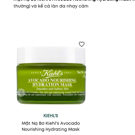
thường) và kể cả làn da nhạy cảm
KIEHL'S
Mặt Nạ Bơ Kiehl's Avocado
Nourishing Hydrating Mask