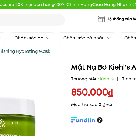
reeship 20K mọi đơn hàng
100% Chính Hãng
Giao Hàng Nhanh 2
Hệ thống cửa 
Chăm sóc da
Chăm sóc cá nhân
Chăm
rishing Hydrating Mask
Mặt Nạ Bơ Kiehl's
Thương hiệu:
Kiehl's
|
Tình t
850.000₫
Mua trả sau 0 ₫ với