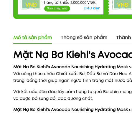
hàng tối thiểu 2.000.000 VNĐ.
VNĐ
VNĐ
Điều kiện
Sao chép mã
Mô tả sản phẩm
Thông số sản phẩm
Thành
Mặt Nạ Bơ Kiehl's Avoca
Mặt Nạ Bơ Kiehl's Avocado Nourishing Hydrating Mask
v
Với công thức chứa Chiết xuất Bơ, Dầu Bơ và Dầu Hoa 
trong, đồng thời giúp ngăn ngừa tình trạng mất nước bằ
Với kết cấu độc đáo lấy cảm hứng từ quả Bơ chín mọng
và được bổ sung dồi dào dưỡng chất.
Mặt Nạ Bơ Kiehl's Avocado Nourishing Hydrating Mask
c