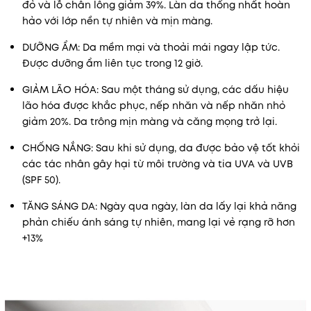
đỏ và lỗ chân lông giảm 39%. Làn da thống nhất hoàn
hảo với lớp nền tự nhiên và mịn màng.
DƯỠNG ẨM: Da mềm mại và thoải mái ngay lập tức.
Được dưỡng ẩm liên tục trong 12 giờ.
GIẢM LÃO HÓA: Sau một tháng sử dụng, các dấu hiệu
lão hóa được khắc phục, nếp nhăn và nếp nhăn nhỏ
giảm 20%. Da trông mịn màng và căng mọng trở lại.
CHỐNG NẮNG: Sau khi sử dụng, da được bảo vệ tốt khỏi
các tác nhân gây hại từ môi trường và tia UVA và UVB
(SPF 50).
TĂNG SÁNG DA: Ngày qua ngày, làn da lấy lại khả năng
phản chiếu ánh sáng tự nhiên, mang lại vẻ rạng rỡ hơn
+13%