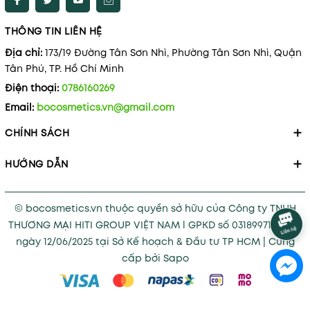
THÔNG TIN LIÊN HỆ
Địa chỉ:
173/19 Đường Tân Sơn Nhì, Phường Tân Sơn Nhì, Quận
Tân Phú, TP. Hồ Chí Minh
Điện thoại:
0786160269
Email:
bocosmetics.vn@gmail.com
CHÍNH SÁCH
HƯỚNG DẪN
© bocosmetics.vn thuộc quyền sở hữu của Công ty TNHH
THƯƠNG MẠI HITI GROUP VIỆT NAM l GPKD số 0318997121 cấp
ngày 12/06/2025 tại Sở Kế hoạch & Đầu tư TP HCM
|
Cung
cấp bởi
Sapo