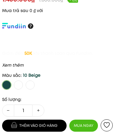
- 10%
Mua trả sau 0 ₫ với
Giảm đến
50K
khi thanh toán qua Fundiin.
Xem thêm
Màu sắc:
10 Beige
Số lượng:
−
+
THÊM VÀO GIỎ HÀNG
MUA NGAY