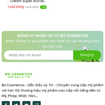
Cream Super Active
Complete Correction SPF
1.450.000₫
1.600.000₫
-9%
50
ĐĂNG KÝ NHẬN TIN TỪ BƠ COSMETICS
Nhận thông tin sản phẩm mới nhất và các chương trình
khuyến mãi.
Đăng ký
Bơ Cosmetics - Dẫn Đầu Uy Tín - Chuyên cung cấp mỹ phẩm
với hơn 150 thương hiệu mỹ phẩm cao cấp nổi tiếng đến từ
Mỹ, Pháp, Nhật, Hàn,...