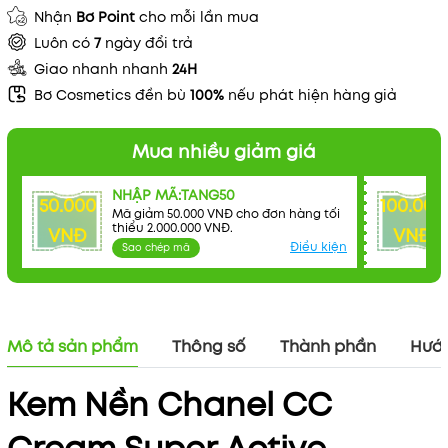
Nhận
Bơ Point
cho mỗi lần mua
Luôn có
7
ngày đổi trả
Giao nhanh nhanh
24H
Bơ Cosmetics đền bù
100%
nếu phát hiện hàng giả
Mua nhiều giảm giá
NHẬP MÃ:TANG50
50.000
100.000
Mã giảm 50.000 VNĐ cho đơn hàng tối
thiểu 2.000.000 VNĐ.
VNĐ
VNĐ
Điều kiện
Sao chép mã
Mô tả sản phẩm
Thông số
Thành phần
Hướn
Kem Nền Chanel CC