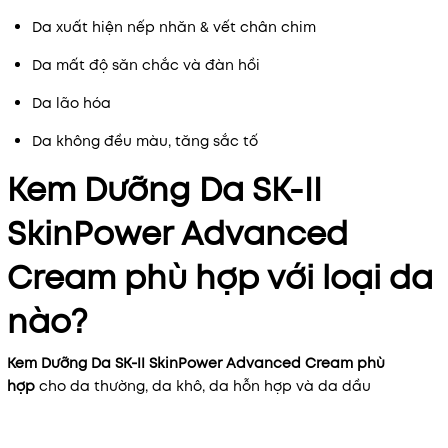
Da xuất hiện nếp nhăn & vết chân chim
Da mất độ săn chắc và đàn hồi
Da lão hóa
Da không đều màu, tăng sắc tố
Kem Dưỡng Da SK-II
SkinPower Advanced
Cream
phù hợp với loại da
nào?
Kem Dưỡng Da SK-II SkinPower Advanced Cream phù
hợp
cho da thường, da khô, da hỗn hợp và da dầu