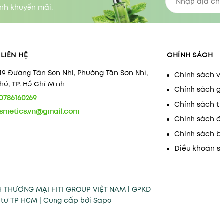
nh khuyến mãi.
LIÊN HỆ
CHÍNH SÁCH
/19 Đường Tân Sơn Nhì, Phường Tân Sơn Nhì,
Chính sách 
ú, TP. Hồ Chí Minh
Chính sách 
0786160269
Chính sách 
smetics.vn@gmail.com
Chính sách 
Chính sách 
Điều khoản 
H THƯƠNG MẠI HITI GROUP VIỆT NAM l GPKD
u tư TP HCM
|
Cung cấp bởi
Sapo