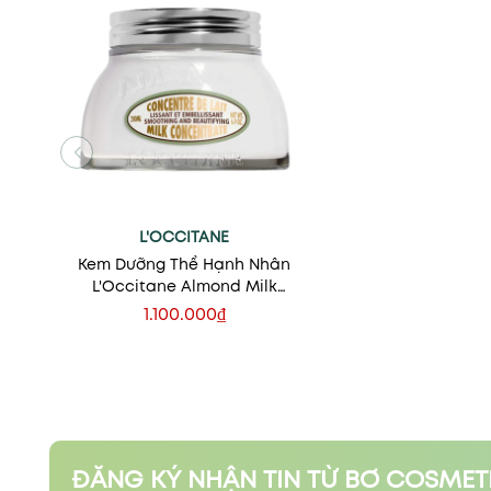
L'OCCITANE
Kem Dưỡng Thể Hạnh Nhân
L'Occitane Almond Milk
Concentrate
1.100.000₫
Xem nhanh
ĐĂNG KÝ NHẬN TIN TỪ BƠ COSMET