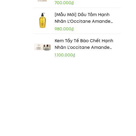
Shea Butter Intensive Hand
700.000₫
Balm
[Mẫu Mới] Dầu Tắm Hạnh
Nhân L'Occitane Amande
Sublime Shower Oil
980.000₫
Kem Tẩy Tế Bào Chết Hạnh
Nhân L'occitane Amande
Sublime Polishing Paste (Pâte
1.100.000₫
Gommante) 200ml