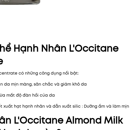
hể Hạnh Nhân L'Occitane
e
entrate có những công dụng nổi bật:
àn da mịn màng, săn chắc và giảm khô da
gừa mất độ đàn hồi của da
ết xuất hạt hạnh nhân và dẫn xuất silic : Dưỡng ẩm và làm mịn
n L'Occitane Almond Milk