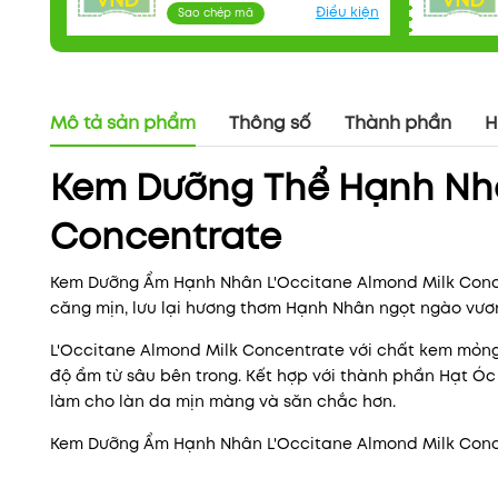
VNĐ
VNĐ
Điều kiện
Sao chép mã
Mô tả sản phẩm
Thông số
Thành phần
H
Kem Dưỡng Thể Hạnh Nhâ
Concentrate
Kem Dưỡng Ẩm Hạnh Nhân L'Occitane Almond Milk Conce
căng mịn, lưu lại hương thơm Hạnh Nhân ngọt ngào vươ
L'Occitane Almond Milk Concentrate với chất kem mỏng
độ ẩm từ sâu bên trong. Kết hợp với thành phần Hạt Óc 
làm cho làn da mịn màng và săn chắc hơn.
Kem Dưỡng Ẩm Hạnh Nhân L'Occitane Almond Milk Concen