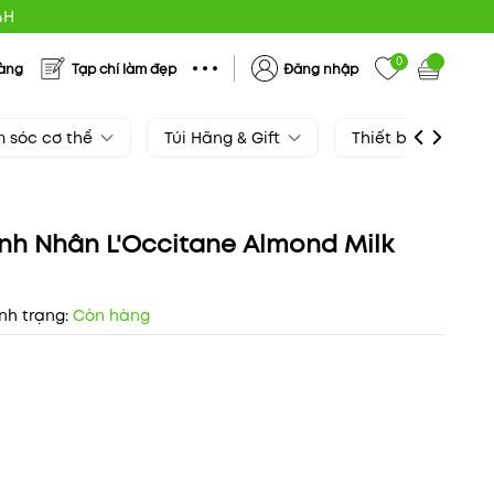
4H
0
hàng
Tạp chí làm đẹp
Đăng nhập
 sóc cơ thể
Túi Hãng & Gift
Thiết bị làm đẹp
h Nhân L'Occitane Almond Milk
nh trạng:
Còn hàng