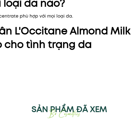
 loại da nào?
ntrate phù hợp với mọi loại da.
n L'Occitane Almond Milk
 cho tình trạng da
SẢN PHẨM ĐÃ XEM