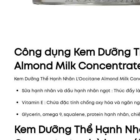
Công dụng Kem Dưỡng T
Almond Milk Concentrat
Kem Dưỡng Thể Hạnh Nhân L'Occitane Almond Milk Conc
Sữa hạnh nhân và dầu hạnh nhân ngọt : Thúc đẩy l
Vitamin E : Chứa đặc tính chống oxy hóa và ngăn n
Glycerin, omega 9, squalene, protein hạnh nhân, chi
Kem Dưỡng Thể Hạnh Nhâ