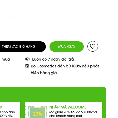
qua Fundiin.
THÊM VÀO GIỎ HÀNG
MUA NGAY
n mua
Luôn có
7
ngày đổi trả
Bơ Cosmetics đền bù
100%
nếu phát
hiện hàng giả
0
NHẬP MÃ:WELCOME
Đ cho đơn
Mã giảm 20%, tối đa 50.000vnđ
20%
000 VNĐ.
cho khách hàng mới.