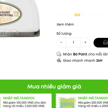
Giảm đến
50K
khi thanh toán 
Xem thêm
Số lượng:
−
+
Nhận
Bơ Point
cho mỗi lầ
Giao nhanh nhanh
24H
Mua nhiều giảm giá
NHẬP MÃ:TANG100
NHẬP MÃ:TANG20
0
200.000
Mã giảm 100.000 VNĐ cho đơn
Mã giảm 200.000 VN
hàng tối thiểu 3.500.000 VNĐ.
hàng tối thiểu 6.000