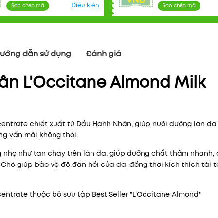
VNĐ
Điều kiện
Sao chép mã
Sao chép mã
Mã khuyến mãi:
Điều kiện:
ướng dẫn sử dụng
Đánh giá
n L'Occitane Almond Milk
ntrate chiết xuất từ Dầu Hạnh Nhân, giúp nuôi dưỡng làn da
ng vấn mãi không thôi.
 nhẹ như tan chảy trên làn da, giúp dưỡng chất thấm nhanh,
Chó giúp bảo vệ độ đàn hồi của da, đồng thời kích thích tái t
trate thuộc bộ sưu tập Best Seller "L'Occitane Almond"