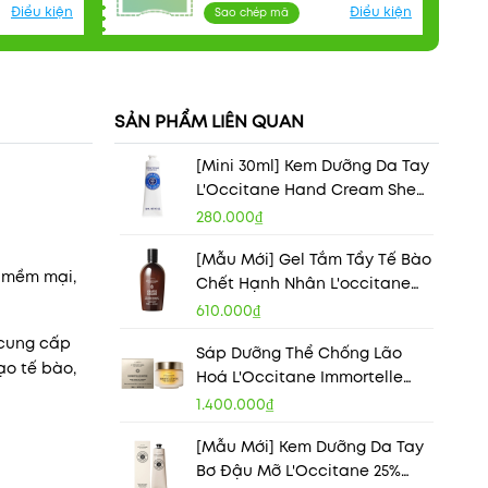
Điều kiện
Điều kiện
Sao chép mã
SẢN PHẨM LIÊN QUAN
[Mini 30ml] Kem Dưỡng Da Tay
L'Occitane Hand Cream Shea
Butter 20%
280.000₫
[Mẫu Mới] Gel Tắm Tẩy Tế Bào
 mềm mại,
Chết Hạnh Nhân L'occitane
Amande Exfoliating Shower
610.000₫
Scrub 250ml
 cung cấp
Sáp Dưỡng Thể Chống Lão
ạo tế bào,
Hoá L'Occitane Immortelle
Divine Pro Youth Body Balm
1.400.000₫
200ml
[Mẫu Mới] Kem Dưỡng Da Tay
Bơ Đậu Mỡ L'Occitane 25%