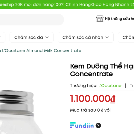
reeship 20K mọi đơn hàng
100% Chính Hãng
Giao Hàng Nhanh 2
Hệ thống cửa 
Chăm sóc da
Chăm sóc cá nhân
Chăm
 L'Occitane Almond Milk Concentrate
Kem Dưỡng Thể Hạn
Concentrate
Thương hiệu:
L'Occitane
|
Tì
1.100.000₫
Mua trả sau 0 ₫ với