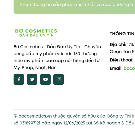
Nhận thông tin sản phẩm mới nhất và các chương trì
THÔNG TIN 
Địa chỉ:
173
Bơ Cosmetics - Dẫn Đầu Uy Tín - Chuyên
Quận Tân Ph
cung cấp mỹ phẩm với hơn 150 thương
Điện thoại:
hiệu mỹ phẩm cao cấp nổi tiếng đến từ
Mỹ, Pháp, Nhật, Hàn,...
Email:
boco
© bocosmetics.vn thuộc quyền sở hữu của Công ty TNH
số 0318997121 cấp ngày 12/06/2025 tại Sở Kế hoạch & Đầ