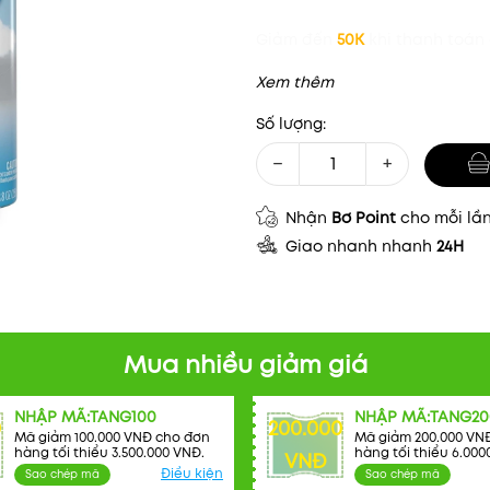
Giảm đến
50K
khi thanh toán 
Xem thêm
Số lượng:
−
+
Nhận
Bơ Point
cho mỗi lầ
Giao nhanh nhanh
24H
Mua nhiều giảm giá
NHẬP MÃ:TANG100
NHẬP MÃ:TANG20
0
200.000
Mã giảm 100.000 VNĐ cho đơn
Mã giảm 200.000 VN
hàng tối thiểu 3.500.000 VNĐ.
hàng tối thiểu 6.000
VNĐ
Điều kiện
Sao chép mã
Sao chép mã