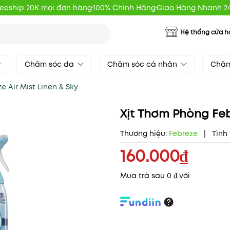
reeship 20K mọi đơn hàng
100% Chính Hãng
Giao Hàng Nhanh 2
Hệ thống cửa 
Chăm sóc da
Chăm sóc cá nhân
Chăm
e Air Mist Linen & Sky
Xịt Thơm Phòng Feb
Thương hiệu:
Febreze
|
Tình 
160.000₫
Mua trả sau 0 ₫ với