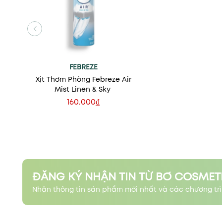
FEBREZE
Xịt Thơm Phòng Febreze Air
Mist Linen & Sky
160.000₫
Xem nhanh
ĐĂNG KÝ NHẬN TIN TỪ BƠ COSMET
Nhận thông tin sản phẩm mới nhất và các chương trì