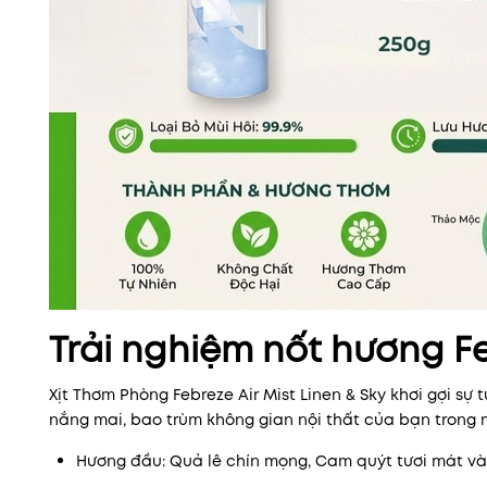
Trải nghiệm nốt hương Fe
Xịt Thơm Phòng Febreze Air Mist Linen & Sky khơi gợi sự
nắng mai, bao trùm không gian nội thất của bạn trong 
Hương đầu: Quả lê chín mọng, Cam quýt tươi mát và