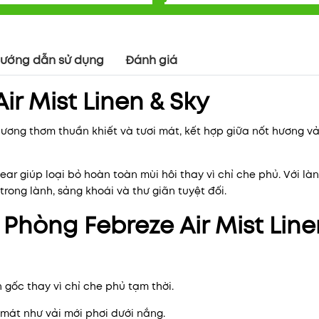
ướng dẫn sử dụng
Đánh giá
ir Mist Linen & Sky
Mã khuyến mãi:
hương thơm thuần khiết và tươi mát, kết hợp giữa nốt hương vả
Điều kiện:
ar giúp loại bỏ hoàn toàn mùi hôi thay vì chỉ che phủ. Với là
rong lành, sảng khoái và thư giãn tuyệt đối.
 Phòng Febreze Air Mist Line
gốc thay vì chỉ che phủ tạm thời.
 mát như vải mới phơi dưới nắng.