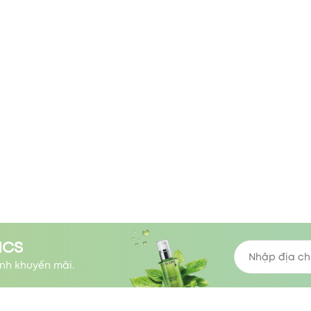
ICS
nh khuyến mãi.