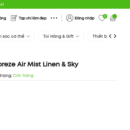
4H
0
hàng
Tạp chí làm đẹp
Đăng nhập
 sóc cơ thể
Túi Hãng & Gift
Thiết bị làm đẹp
reze Air Mist Linen & Sky
trạng:
Còn hàng