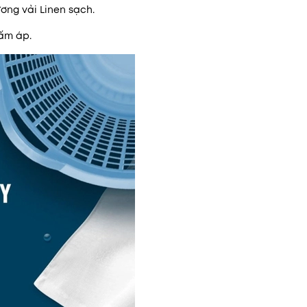
ơng vải Linen sạch.
ấm áp.