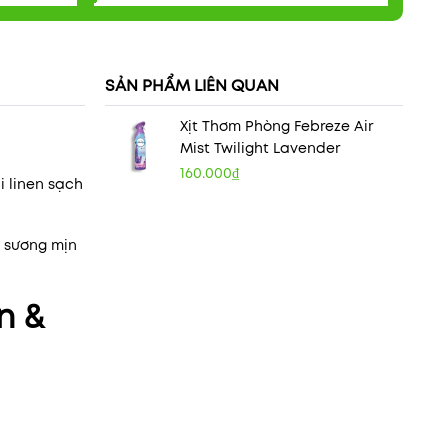
SẢN PHẨM LIÊN QUAN
Xịt Thơm Phòng Febreze Air
Mist Twilight Lavender
160.000₫
i linen sạch
n sương mịn
n &