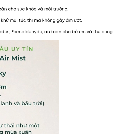
toàn cho sức khỏe và môi trường.
 khử mùi tức thì mà không gây ẩm ướt.
tes, Formaldehyde, an toàn cho trẻ em và thú cưng.