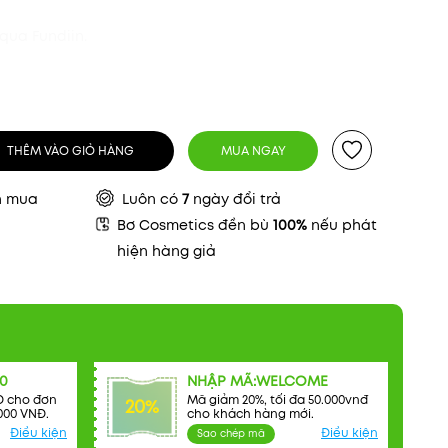
qua Fundiin.
THÊM VÀO GIỎ HÀNG
MUA NGAY
n mua
Luôn có
7
ngày đổi trả
Bơ Cosmetics đền bù
100%
nếu phát
hiện hàng giả
0
NHẬP MÃ:WELCOME
Đ cho đơn
Mã giảm 20%, tối đa 50.000vnđ
20%
000 VNĐ.
cho khách hàng mới.
Điều kiện
Điều kiện
Sao chép mã