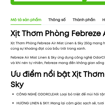
Mô tả sản phẩm
Thông số
Thành phần
H
Xịt Thơm Phòng Febreze A
Xịt Thơm Phòng Febreze Air Mist Linen & Sky 250g mang 
cùng sự khoáng đạt của bầu trời trong xanh.
Febreze Air Mist Linen & Sky ứng dụng công nghệ OdorCle
và khí nén tự nhiên, Febreze mang đến không gian sống t
Ưu điểm nổi bật Xịt Thơm
Sky
CÔNG NGHỆ ODORCLEAR: Loại bỏ triệt để mùi hôi tận 
HƯƠNG LINEN & SKY: Mang lại cảm giác sạch sẽ, tươi