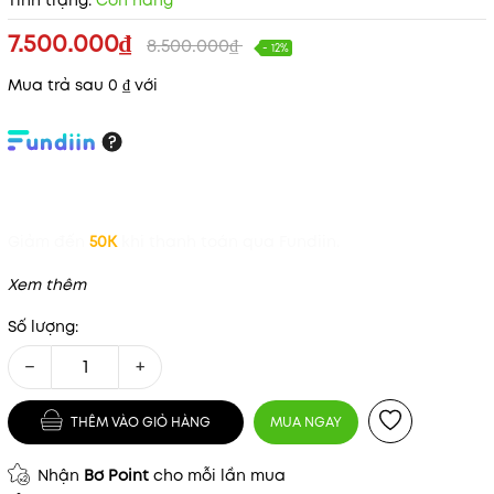
Tình trạng:
Còn hàng
7.500.000₫
8.500.000₫
- 12%
Mua trả sau 0 ₫ với
Giảm đến
50K
khi thanh toán qua Fundiin.
Xem thêm
Số lượng:
−
+
THÊM VÀO GIỎ HÀNG
MUA NGAY
Nhận
Bơ Point
cho mỗi lần mua