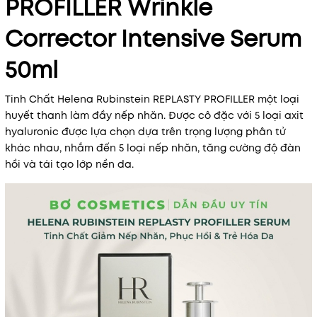
PROFILLER Wrinkle
Mã khuyến mãi:
Corrector Intensive Serum
Điều kiện:
50ml
Tinh Chất Helena Rubinstein REPLASTY PROFILLER một loại
huyết thanh làm đầy nếp nhăn. Được cô đặc với 5 loại axit
hyaluronic được lựa chọn dựa trên trọng lượng phân tử
khác nhau, nhắm đến 5 loại nếp nhăn, tăng cường độ đàn
hồi và tái tạo lớp nền da.