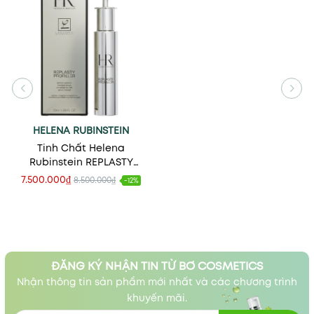
HELENA RUBINSTEIN
Tinh Chất Helena
Rubinstein REPLASTY
PROFILLER Wrinkle
7.500.000₫
8.500.000₫
-12%
Corrector Intensive Serum
50ml
ĐĂNG KÝ NHẬN TIN TỪ BƠ COSMETICS
Nhận thông tin sản phẩm mới nhất và các chương trình
khuyến mãi.