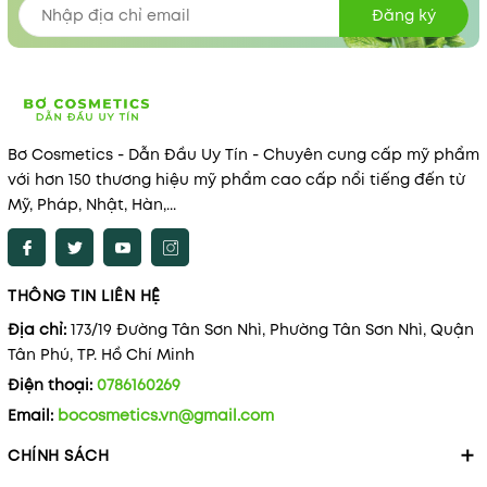
Đăng ký
Bơ Cosmetics - Dẫn Đầu Uy Tín - Chuyên cung cấp mỹ phẩm
với hơn 150 thương hiệu mỹ phẩm cao cấp nổi tiếng đến từ
Mỹ, Pháp, Nhật, Hàn,...
THÔNG TIN LIÊN HỆ
Địa chỉ:
173/19 Đường Tân Sơn Nhì, Phường Tân Sơn Nhì, Quận
Tân Phú, TP. Hồ Chí Minh
Điện thoại:
0786160269
Email:
bocosmetics.vn@gmail.com
CHÍNH SÁCH