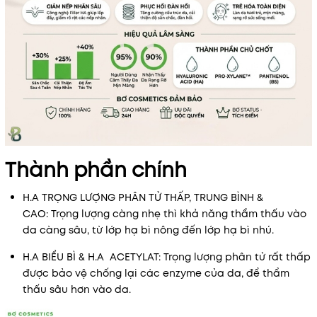
Thành phần chính
H.A TRỌNG LƯỢNG PHÂN TỬ THẤP, TRUNG BÌNH &
CAO: Trọng lượng càng nhẹ thì khả năng thẩm thấu vào
da càng sâu, từ lớp hạ bì nông đến lớp hạ bì nhú.
H.A BIỂU BÌ & H.A ACETYLAT: Trọng lượng phân tử rất thấp
được bảo vệ chống lại các enzyme của da, để thẩm
thấu sâu hơn vào da.