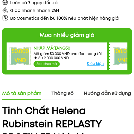
Luôn có
7
ngày đổi trả
Giao nhanh nhanh
24H
Bơ Cosmetics đền bù
100%
nếu phát hiện hàng giả
Mua nhiều giảm giá
NHẬP MÃ:TANG50
50.000
100.000
Mã giảm 50.000 VNĐ cho đơn hàng tối
thiểu 2.000.000 VNĐ.
VNĐ
VNĐ
Điều kiện
Sao chép mã
Mô tả sản phẩm
Thông số
Hướng dẫn sử dụng
Tinh Chất Helena
Rubinstein REPLASTY