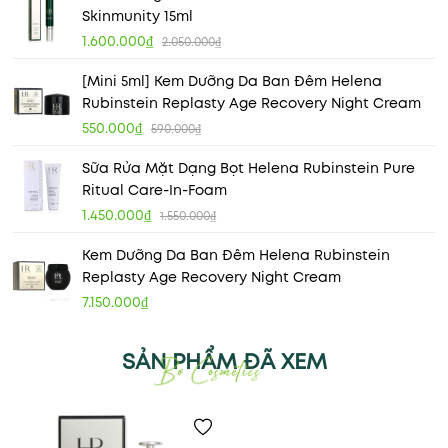
Skinmunity 15ml
1.600.000₫
2.050.000₫
[Mini 5ml] Kem Dưỡng Da Ban Đêm Helena
Rubinstein Replasty Age Recovery Night Cream
550.000₫
590.000₫
Sữa Rửa Mặt Dạng Bọt Helena Rubinstein Pure
Ritual Care-In-Foam
1.450.000₫
1.550.000₫
Kem Dưỡng Da Ban Đêm Helena Rubinstein
Replasty Age Recovery Night Cream
7.150.000₫
SẢN PHẨM ĐÃ XEM