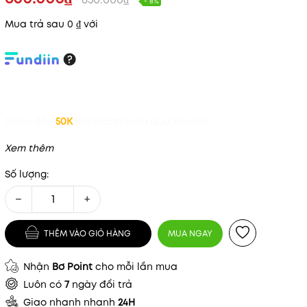
- 8%
Mua trả sau 0 ₫ với
Giảm đến
50K
khi thanh toán qua Fundiin.
Xem thêm
Số lượng:
−
+
THÊM VÀO GIỎ HÀNG
MUA NGAY
Nhận
Bơ Point
cho mỗi lần mua
Luôn có
7
ngày đổi trả
Giao nhanh nhanh
24H