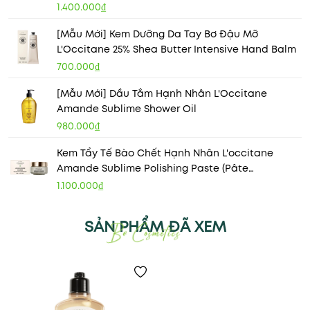
1.400.000₫
[Mẫu Mới] Kem Dưỡng Da Tay Bơ Đậu Mỡ
L'Occitane 25% Shea Butter Intensive Hand Balm
700.000₫
[Mẫu Mới] Dầu Tắm Hạnh Nhân L'Occitane
Amande Sublime Shower Oil
980.000₫
Kem Tẩy Tế Bào Chết Hạnh Nhân L'occitane
Amande Sublime Polishing Paste (Pâte
Gommante) 200ml
1.100.000₫
SẢN PHẨM ĐÃ XEM