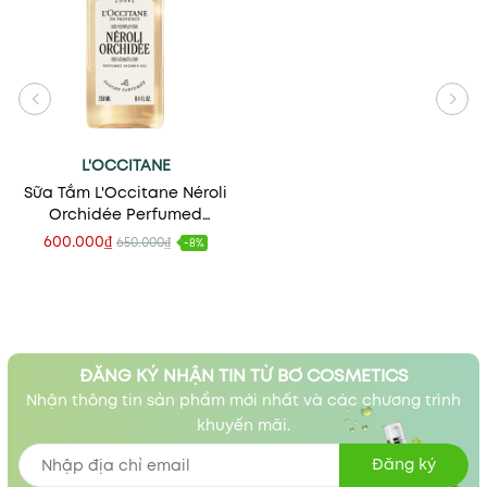
L'OCCITANE
Sữa Tắm L'Occitane Néroli
Orchidée Perfumed
Shower Gel 250ml
600.000₫
650.000₫
-8%
ĐĂNG KÝ NHẬN TIN TỪ BƠ COSMETICS
Nhận thông tin sản phẩm mới nhất và các chương trình
khuyến mãi.
Đăng ký