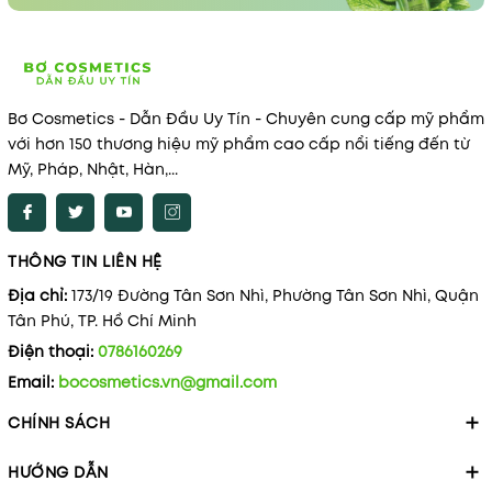
Bơ Cosmetics - Dẫn Đầu Uy Tín - Chuyên cung cấp mỹ phẩm
với hơn 150 thương hiệu mỹ phẩm cao cấp nổi tiếng đến từ
Mỹ, Pháp, Nhật, Hàn,...
THÔNG TIN LIÊN HỆ
Địa chỉ:
173/19 Đường Tân Sơn Nhì, Phường Tân Sơn Nhì, Quận
Tân Phú, TP. Hồ Chí Minh
Điện thoại:
0786160269
Email:
bocosmetics.vn@gmail.com
CHÍNH SÁCH
HƯỚNG DẪN