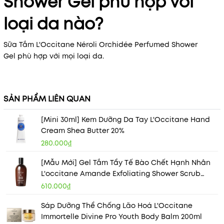
Shower Gel phù hợp với
loại da nào?
Sữa Tắm L'Occitane Néroli Orchidée Perfumed Shower
Gel phù hợp với mọi loại da.
SẢN PHẨM LIÊN QUAN
[Mini 30ml] Kem Dưỡng Da Tay L'Occitane Hand
Cream Shea Butter 20%
280.000₫
[Mẫu Mới] Gel Tắm Tẩy Tế Bào Chết Hạnh Nhân
L'occitane Amande Exfoliating Shower Scrub
250ml
610.000₫
Sáp Dưỡng Thể Chống Lão Hoá L'Occitane
Immortelle Divine Pro Youth Body Balm 200ml