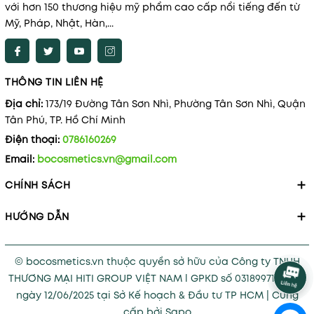
với hơn 150 thương hiệu mỹ phẩm cao cấp nổi tiếng đến từ
Mỹ, Pháp, Nhật, Hàn,...
THÔNG TIN LIÊN HỆ
Địa chỉ:
173/19 Đường Tân Sơn Nhì, Phường Tân Sơn Nhì, Quận
Tân Phú, TP. Hồ Chí Minh
Điện thoại:
0786160269
Email:
bocosmetics.vn@gmail.com
CHÍNH SÁCH
HƯỚNG DẪN
© bocosmetics.vn thuộc quyền sở hữu của Công ty TNHH
THƯƠNG MẠI HITI GROUP VIỆT NAM l GPKD số 0318997121 cấp
ngày 12/06/2025 tại Sở Kế hoạch & Đầu tư TP HCM
|
Cung
cấp bởi
Sapo