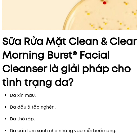
Sữa Rửa Mặt Clean & Clear
Morning Burst® Facial
Cleanser là giải pháp cho
tình trạng da?
Da xỉn màu.
Da dầu & tắc nghẽn.
Da thô ráp.
Da cần làm sạch nhẹ nhàng vào mỗi buổi sáng.