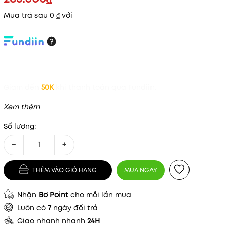
Mua trả sau 0 ₫ với
Giảm đến
50K
khi thanh toán qua Fundiin.
Xem thêm
Số lượng:
−
+
THÊM VÀO GIỎ HÀNG
MUA NGAY
Nhận
Bơ Point
cho mỗi lần mua
Luôn có
7
ngày đổi trả
Giao nhanh nhanh
24H