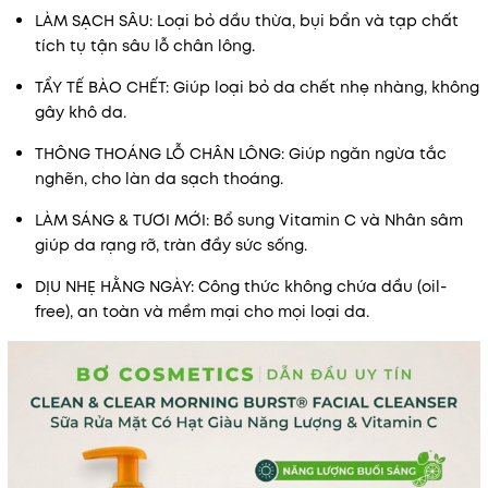
LÀM SẠCH SÂU: Loại bỏ dầu thừa, bụi bẩn và tạp chất
tích tụ tận sâu lỗ chân lông.
TẨY TẾ BÀO CHẾT: Giúp loại bỏ da chết nhẹ nhàng, không
gây khô da.
THÔNG THOÁNG LỖ CHÂN LÔNG: Giúp ngăn ngừa tắc
nghẽn, cho làn da sạch thoáng.
LÀM SÁNG & TƯƠI MỚI: Bổ sung Vitamin C và Nhân sâm
giúp da rạng rỡ, tràn đầy sức sống.
DỊU NHẸ HẰNG NGÀY: Công thức không chứa dầu (oil-
free), an toàn và mềm mại cho mọi loại da.