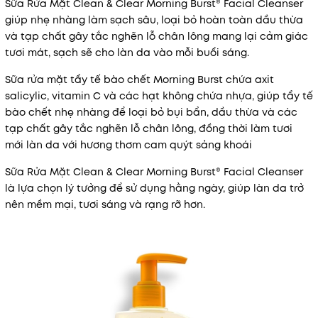
Sữa Rửa Mặt Clean & Clear Morning Burst® Facial Cleanser
giúp nhẹ nhàng làm sạch sâu, loại bỏ hoàn toàn dầu thừa
và tạp chất gây tắc nghẽn lỗ chân lông mang lại cảm giác
tươi mát, sạch sẽ cho làn da vào mỗi buổi sáng.
Sữa rửa mặt tẩy tế bào chết Morning Burst chứa axit
salicylic, vitamin C và các hạt không chứa nhựa, giúp tẩy tế
bào chết nhẹ nhàng để loại bỏ bụi bẩn, dầu thừa và các
tạp chất gây tắc nghẽn lỗ chân lông, đồng thời làm tươi
mới làn da với hương thơm cam quýt sảng khoái
Sữa Rửa Mặt Clean & Clear Morning Burst® Facial Cleanser
là lựa chọn lý tưởng để sử dụng hằng ngày, giúp làn da trở
nên mềm mại, tươi sáng và rạng rỡ hơn.