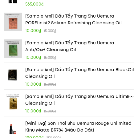
565.000₫
[Sample 4ml] Dầu Tẩy Trang Shu Uemura
POREfinist2 Sakura Refreshing Cleansing Oil
10.000₫
15.000₫
[Sample 4ml] Dầu Tẩy Trang Shu Uemura
Anti/Oxi+ Cleansing Oil
10.000₫
15.000₫
[Sample 4ml] Dầu Tẩy Trang Shu Uemura BlackOil
Cleansing Oil
10.000₫
15.000₫
[Sample 4ml] Dầu Tẩy Trang Shu Uemura Ultim8∞
Cleansing Oil
10.000₫
15.000₫
[Mini 1.4g] Son Thỏi Shu Uemura Rouge Unlimited
Kinu Matte BR784 (Màu Đỏ Đất)
190.000₫
250.000₫