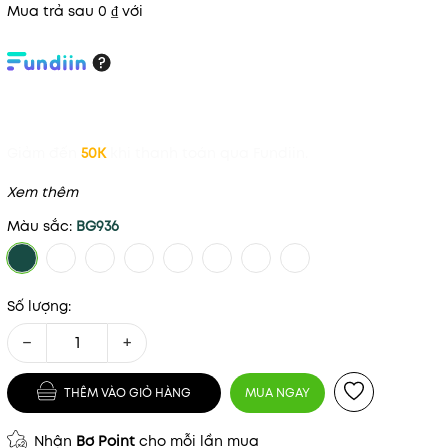
Mua trả sau 0 ₫ với
Giảm đến
50K
khi thanh toán qua Fundiin.
Xem thêm
Màu sắc:
BG936
Số lượng:
−
+
THÊM VÀO GIỎ HÀNG
MUA NGAY
Nhận
Bơ Point
cho mỗi lần mua