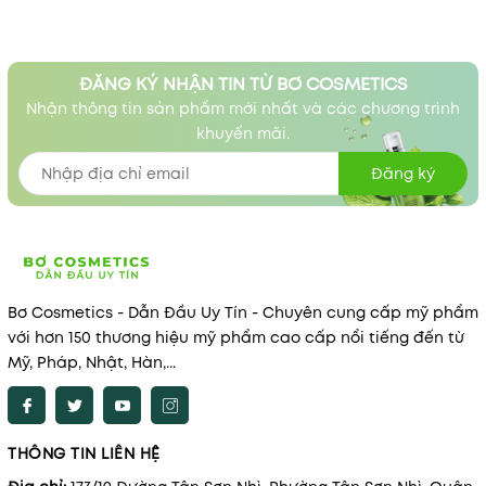
ĐĂNG KÝ NHẬN TIN TỪ BƠ COSMETICS
Nhận thông tin sản phẩm mới nhất và các chương trình
khuyến mãi.
Đăng ký
Bơ Cosmetics - Dẫn Đầu Uy Tín - Chuyên cung cấp mỹ phẩm
với hơn 150 thương hiệu mỹ phẩm cao cấp nổi tiếng đến từ
Mỹ, Pháp, Nhật, Hàn,...
THÔNG TIN LIÊN HỆ