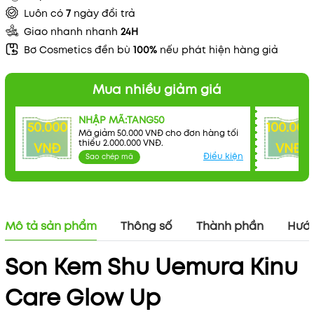
Luôn có
7
ngày đổi trả
Giao nhanh nhanh
24H
Bơ Cosmetics đền bù
100%
nếu phát hiện hàng giả
Mua nhiều giảm giá
NHẬP MÃ:TANG50
50.000
100.000
Mã giảm 50.000 VNĐ cho đơn hàng tối
thiểu 2.000.000 VNĐ.
VNĐ
VNĐ
Điều kiện
Sao chép mã
Mô tả sản phẩm
Thông số
Thành phần
Hướn
Son Kem Shu Uemura Kinu
Care Glow Up