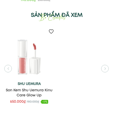
SẢN PHẨM ĐÃ XEM
SHU UEMURA
Son Kem Shu Uemura Kinu
Care Glow Up
650.000₫
780.000₫
-17%