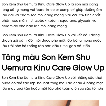
Son Kem Shu Uemura Kinu Care Glow Up là son môi dạng
lỏng căng mọng với 'care-in-color complex' giúp dưỡng ẩm
lâu dài và chăm sóc môi căng mọng. Với Với 74% tinh chất
chăm sóc môi như tsubaki totum, squalane, glycerin và
ceramide cho bạn làn môi căng mọng
Son Kem Shu Uemura Kinu Care Glow Up với kết cấu dạng
thạch gợi cảm, đôi môi được phủ một lớp bóng mọng nước
lâu trôi nhờ hệ thống rào cản dầu time-gap cải tiến.
Tông màu Son Kem Shu
Uemura Kinu Care Glow Up
Son Kem Shu Uemura Kinu Care Glow Up với những sắc thái
nude có thể tạo lớp, nổi bật tông màu da châu Á bằng một
lớp màu tươi tắn hoặc một lớp phủ toàn diện có sắc tố hơn