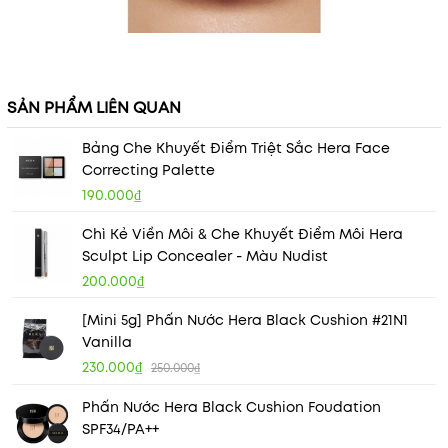
SẢN PHẨM LIÊN QUAN
Bảng Che Khuyết Điểm Triệt Sắc Hera Face
Correcting Palette
190.000₫
Chì Kẻ Viền Môi & Che Khuyết Điểm Môi Hera
Sculpt Lip Concealer - Màu Nudist
200.000₫
[Mini 5g] Phấn Nước Hera Black Cushion #21N1
Vanilla
230.000₫
250.000₫
Phấn Nước Hera Black Cushion Foudation
SPF34/PA++