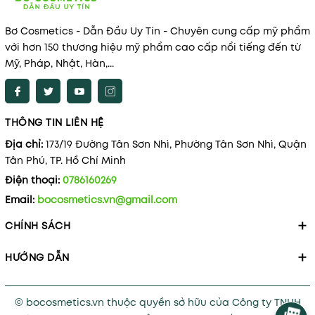
Bơ Cosmetics - Dẫn Đầu Uy Tín - Chuyên cung cấp mỹ phẩm
với hơn 150 thương hiệu mỹ phẩm cao cấp nổi tiếng đến từ
Mỹ, Pháp, Nhật, Hàn,...
THÔNG TIN LIÊN HỆ
Địa chỉ:
173/19 Đường Tân Sơn Nhì, Phường Tân Sơn Nhì, Quận
Tân Phú, TP. Hồ Chí Minh
Điện thoại:
0786160269
Email:
bocosmetics.vn@gmail.com
CHÍNH SÁCH
HƯỚNG DẪN
© bocosmetics.vn thuộc quyền sở hữu của Công ty TNHH