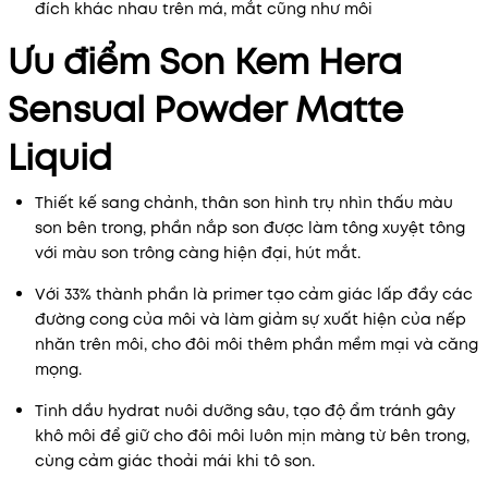
đích khác nhau trên má, mắt cũng như môi
Ưu điểm Son Kem Hera
Sensual Powder Matte
Liquid
Thiết kế sang chảnh, thân son hình trụ nhìn thấu màu
son bên trong, phần nắp son được làm tông xuyệt tông
với màu son trông càng hiện đại, hút mắt.
Với 33% thành phần là primer tạo cảm giác lấp đầy các
đường cong của môi và làm giảm sự xuất hiện của nếp
nhăn trên môi, cho đôi môi thêm phần mềm mại và căng
mọng.
Tinh dầu hydrat nuôi dưỡng sâu, tạo độ ẩm tránh gây
khô môi để giữ cho đôi môi luôn mịn màng từ bên trong,
cùng cảm giác thoải mái khi tô son.