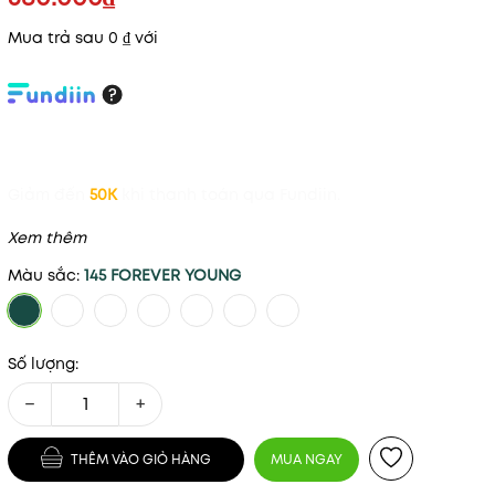
Mua trả sau 0 ₫ với
Giảm đến
50K
khi thanh toán qua Fundiin.
Xem thêm
Màu sắc:
145 FOREVER YOUNG
Số lượng:
−
+
THÊM VÀO GIỎ HÀNG
MUA NGAY