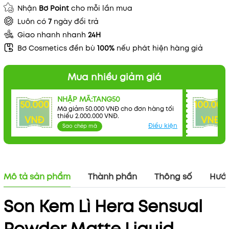
Nhận
Bơ Point
cho mỗi lần mua
Luôn có
7
ngày đổi trả
Giao nhanh nhanh
24H
Bơ Cosmetics đền bù
100%
nếu phát hiện hàng giả
Mua nhiều giảm giá
NHẬP MÃ:TANG50
50.000
100.000
Mã giảm 50.000 VNĐ cho đơn hàng tối
thiểu 2.000.000 VNĐ.
VNĐ
VNĐ
Điều kiện
Sao chép mã
Mô tả sản phẩm
Thành phần
Thông số
Hướn
Son Kem Lì Hera Sensual