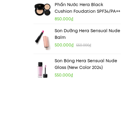
Phấn Nước Hera Black
Cushion Foudation SPF34/PA++
850.000₫
Son Dưỡng Hera Sensual Nude
Balm
500.000₫
550.000₫
Son Bóng Hera Sensual Nude
Gloss (New Color 2024)
550.000₫