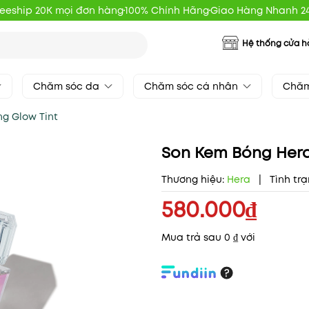
reeship 20K mọi đơn hàng
100% Chính Hãng
Giao Hàng Nhanh 2
Hệ thống cửa 
Chăm sóc da
Chăm sóc cá nhân
Chăm
ng Glow Tint
Son Kem Bóng Hera 
Thương hiệu:
Hera
|
Tình trạ
580.000₫
Mua trả sau 0 ₫ với