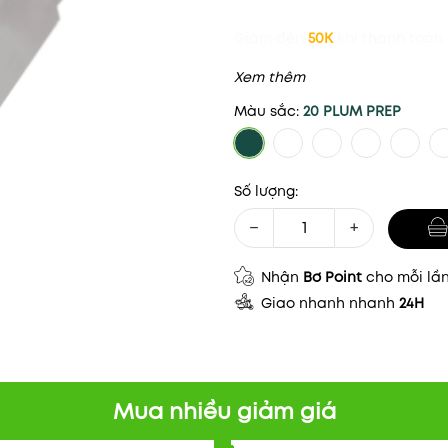
Giảm đến
50K
khi thanh toán 
Xem thêm
Màu sắc:
20 PLUM PREP
Số lượng:
−
+
Nhận
Bơ Point
cho mỗi lầ
Giao nhanh nhanh
24H
Mua nhiều giảm giá