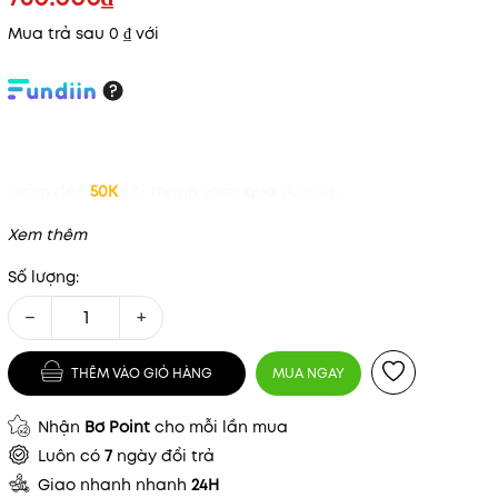
Mua trả sau 0 ₫ với
Giảm đến
50K
khi thanh toán qua Fundiin.
Xem thêm
Mã khuyến mãi:
Số lượng:
Điều kiện:
−
+
THÊM VÀO GIỎ HÀNG
MUA NGAY
Nhận
Bơ Point
cho mỗi lần mua
Luôn có
7
ngày đổi trả
Giao nhanh nhanh
24H