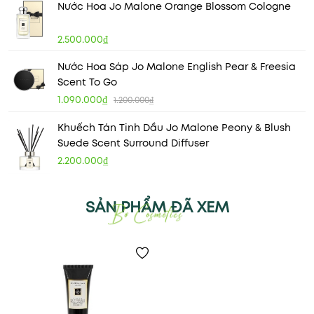
Nước Hoa Jo Malone Orange Blossom Cologne
2.500.000₫
Nước Hoa Sáp Jo Malone English Pear & Freesia
Scent To Go
1.090.000₫
1.200.000₫
Khuếch Tán Tinh Dầu Jo Malone Peony & Blush
Suede Scent Surround Diffuser
2.200.000₫
SẢN PHẨM ĐÃ XEM