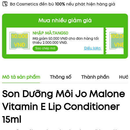
Bơ Cosmetics đền bù
100%
nếu phát hiện hàng giả
Mua nhiều giảm giá
NHẬP MÃ:TANG50
50.000
100.000
Mã giảm 50.000 VNĐ cho đơn hàng tối
thiểu 2.000.000 VNĐ.
VNĐ
VNĐ
Điều kiện
Sao chép mã
Mô tả sản phẩm
Thông số
Thành phần
Hướn
Son Dưỡng Môi Jo Malone
Vitamin E Lip Conditioner
15ml