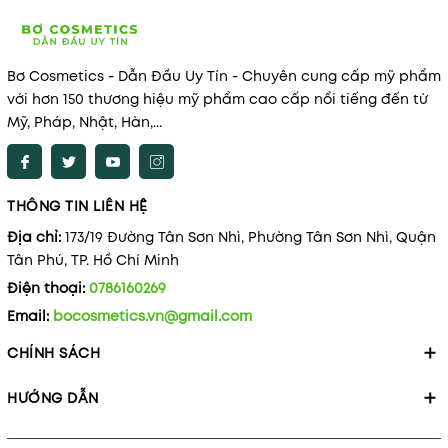
Bơ Cosmetics - Dẫn Đầu Uy Tín - Chuyên cung cấp mỹ phẩm
với hơn 150 thương hiệu mỹ phẩm cao cấp nổi tiếng đến từ
Mỹ, Pháp, Nhật, Hàn,...
THÔNG TIN LIÊN HỆ
Địa chỉ:
173/19 Đường Tân Sơn Nhì, Phường Tân Sơn Nhì, Quận
Tân Phú, TP. Hồ Chí Minh
Điện thoại:
0786160269
Email:
bocosmetics.vn@gmail.com
CHÍNH SÁCH
HƯỚNG DẪN