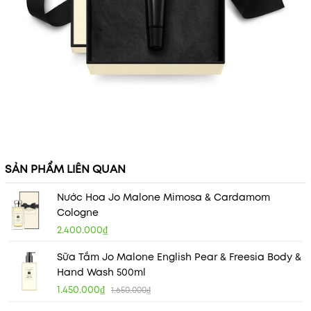
SẢN PHẨM LIÊN QUAN
Nước Hoa Jo Malone Mimosa & Cardamom
Cologne
2.400.000₫
Sữa Tắm Jo Malone English Pear & Freesia Body &
Hand Wash 500ml
1.450.000₫
1.650.000₫