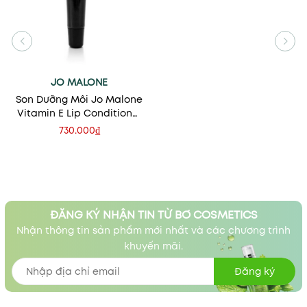
JO MALONE
Son Dưỡng Môi Jo Malone
Vitamin E Lip Conditioner
15ml
730.000₫
ĐĂNG KÝ NHẬN TIN TỪ BƠ COSMETICS
Nhận thông tin sản phẩm mới nhất và các chương trình
khuyến mãi.
Đăng ký