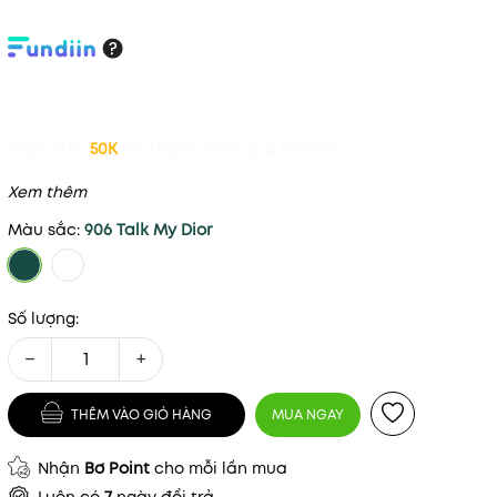
Giảm đến
50K
khi thanh toán qua Fundiin.
Xem thêm
Màu sắc:
906 Talk My Dior
Số lượng:
−
+
THÊM VÀO GIỎ HÀNG
MUA NGAY
Nhận
Bơ Point
cho mỗi lần mua