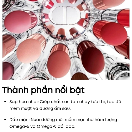
Mã khuyến mãi:
Điều kiện:
Thành phần nổi bật
Sáp hoa nhài: Giúp chất son tan chảy tức thì, tạo độ
mềm mượt và dưỡng ẩm sâu.
Dầu mận: Nuôi dưỡng môi mềm mại nhờ hàm lượng
Omega-6 và Omega-9 dồi dào.