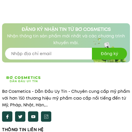
ĐĂNG KÝ NHẬN TIN TỪ BƠ COSMETICS
Nhận thông tin sản phẩm mới nhất và các chương trình
khuyến mãi.
Đăng ký
Bơ Cosmetics - Dẫn Đầu Uy Tín - Chuyên cung cấp mỹ phẩm
với hơn 150 thương hiệu mỹ phẩm cao cấp nổi tiếng đến từ
Mỹ, Pháp, Nhật, Hàn,...
THÔNG TIN LIÊN HỆ