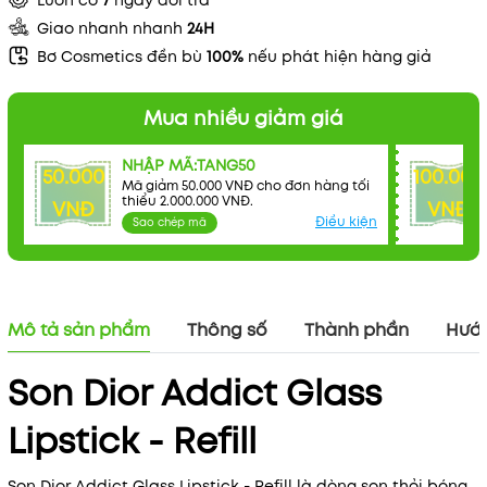
Luôn có
7
ngày đổi trả
Giao nhanh nhanh
24H
Bơ Cosmetics đền bù
100%
nếu phát hiện hàng giả
Mua nhiều giảm giá
NHẬP MÃ:TANG50
50.000
100.000
Mã giảm 50.000 VNĐ cho đơn hàng tối
thiểu 2.000.000 VNĐ.
VNĐ
VNĐ
Điều kiện
Sao chép mã
Mô tả sản phẩm
Thông số
Thành phần
Hướn
Son Dior Addict Glass
Lipstick - Refill
Son Dior Addict Glass Lipstick - Refill là dòng son thỏi bóng