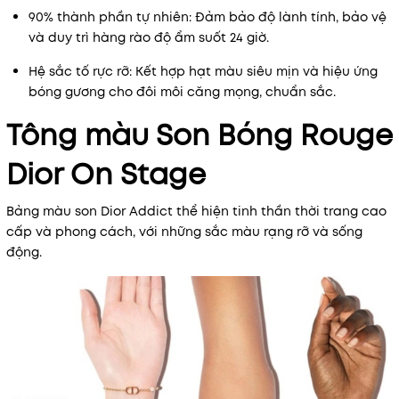
90% thành phần tự nhiên: Đảm bảo độ lành tính, bảo vệ
và duy trì hàng rào độ ẩm suốt 24 giờ.
Hệ sắc tố rực rỡ: Kết hợp hạt màu siêu mịn và hiệu ứng
bóng gương cho đôi môi căng mọng, chuẩn sắc.
Tông màu Son Bóng Rouge
Dior On Stage
Bảng màu son Dior Addict thể hiện tinh thần thời trang cao
cấp và phong cách, với những sắc màu rạng rỡ và sống
động.