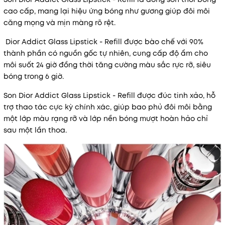
cao cấp, mang lại hiệu ứng bóng như gương giúp đôi môi
căng mọng và mịn màng rõ rệt.
Dior Addict Glass Lipstick - Refill được bào chế với 90%
thành phần có nguồn gốc tự nhiên, cung cấp độ ẩm cho
môi suốt 24 giờ đồng thời tăng cường màu sắc rực rỡ, siêu
bóng trong 6 giờ.
Son Dior Addict Glass Lipstick - Refill được đúc tinh xảo, hỗ
trợ thao tác cực kỳ chính xác, giúp bao phủ đôi môi bằng
một lớp màu rạng rỡ và lớp nền bóng mượt hoàn hảo chỉ
sau một lần thoa.