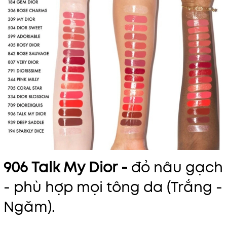
906 Talk My Dior -
đỏ nâu gạch
- phù hợp mọi tông da (Trắng -
Ngăm).