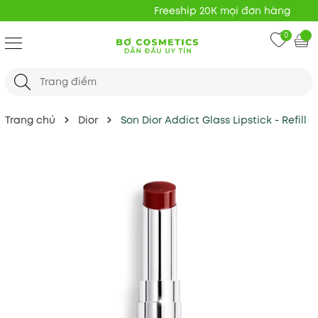
Freeship 20K mọi đơn hàng
0
Trang chủ
Dior
Son Dior Addict Glass Lipstick - Refill