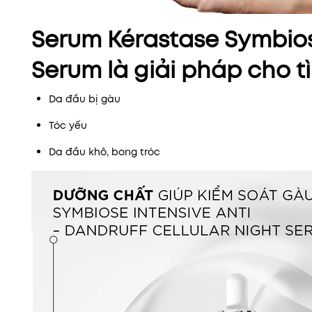
Serum Kérastase Symbiose
Serum là giải pháp cho t
Da đầu bị gàu
Tóc yếu
Da đầu khô, bong tróc