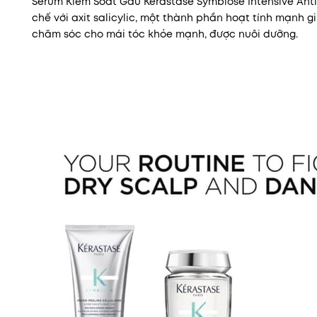
Serum Kiểm Soát Gàu Kérastase Symbiose Intensive Anti
chế với axit salicylic, một thành phần hoạt tính mạnh 
chăm sóc cho mái tóc khỏe mạnh, được nuôi dưỡng.