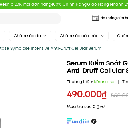
reeship 20K mọi đơn hàng
100% Chính Hãng
Giao Hàng Nhanh 2
Hệ thống cửa 
Chăm sóc da
Chăm sóc cá nhân
Chăm
ase Symbiose Intensive Anti-Druff Cellular Serum
Serum Kiểm Soát G
Anti-Druff Cellular
Thương hiệu:
Kérastase
|
Tì
490.000₫
550.0
Mua trả sau 0 ₫ với