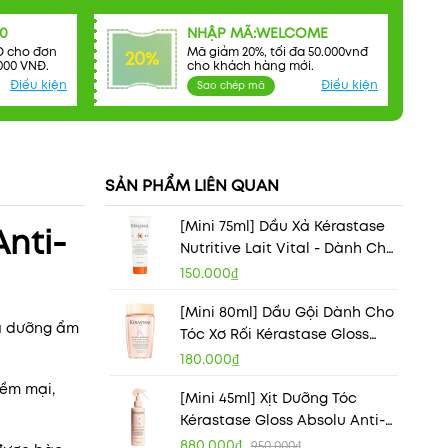
0
NHẬP MÃ:WELCOME
Đ cho đơn
Mã giảm 20%, tối đa 50.000vnđ
20%
000 VNĐ.
cho khách hàng mới.
Điều kiện
Điều kiện
Sao chép mã
SẢN PHẨM LIÊN QUAN
[Mini 75ml] Dầu Xả Kérastase
nti-
Nutritive Lait Vital - Dành Cho
Tóc Khô
150.000₫
[Mini 80ml] Dầu Gội Dành Cho
và dưỡng ẩm
Tóc Xơ Rối Kérastase Gloss
Absolu Bain Hydra Glaze
180.000₫
mềm mại,
[Mini 45ml] Xịt Dưỡng Tóc
Kérastase Gloss Absolu Anti-
Frizz Glaze Milk
880.000₫
950.000₫