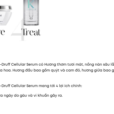
Druff Cellular Serum có Hương thơm tươi mát, nồng nàn sâu lắ
 xa hoa. Hương đầu bao gồm quýt và cam đỏ, hương giữa bao 
ruff Cellular Serum mang tới 4 lợi ích chính:
ứa ngáy do gàu và vi khuẩn gây ra.