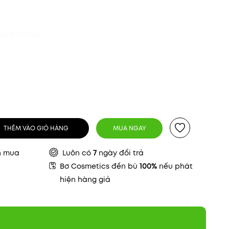
qua Fundiin.
THÊM VÀO GIỎ HÀNG
MUA NGAY
n mua
Luôn có
7
ngày đổi trả
Bơ Cosmetics đền bù
100%
nếu phát
hiện hàng giả