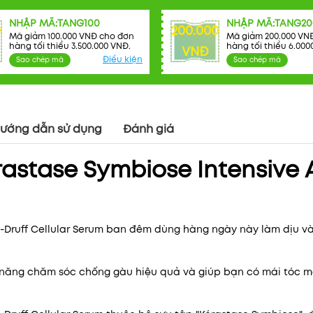
NHẬP MÃ:TANG100
NHẬP MÃ:TANG20
0
200.000
Mã giảm 100.000 VNĐ cho đơn
Mã giảm 200.000 VN
hàng tối thiểu 3.500.000 VNĐ.
hàng tối thiểu 6.000
VNĐ
Điều kiện
Sao chép mã
Sao chép mã
ướng dẫn sử dụng
Đánh giá
astase Symbiose Intensive A
Mã khuyến mãi:
i-Druff Cellular Serum ban đêm dùng hàng ngày này làm dịu 
Điều kiện:
 năng chăm sóc chống gàu hiệu quả và giúp bạn có mái tóc 