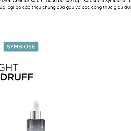
-Druff Cellular Serum thuộc bộ sưu tập "Kérastase Symbiose"
giúp loại bỏ các triệu chứng của gàu và các công thức giàu dư