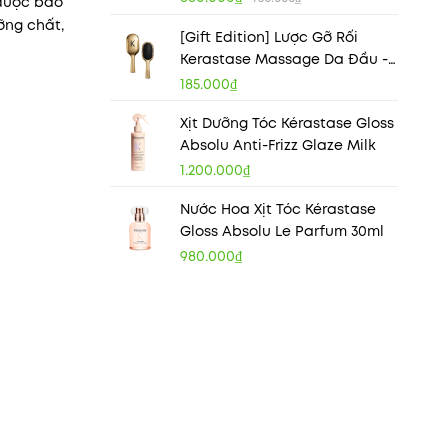
 được bào
ỡng chất,
[Gift Edition] Lược Gỡ Rối
Kerastase Massage Da Đầu -
Phiên Bản Gold Sang Trọng
185.000₫
Xịt Dưỡng Tóc Kérastase Gloss
Absolu Anti-Frizz Glaze Milk
1.200.000₫
Nước Hoa Xịt Tóc Kérastase
Gloss Absolu Le Parfum 30ml
980.000₫