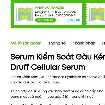
NHẬP MÃ:TANG50
50.000
100.00
Mã giảm 50.000 VNĐ cho đơn
hàng tối thiểu 2.000.000 VNĐ.
VNĐ
VNĐ
Điều kiện
Sao chép mã
Mô tả sản phẩm
Thông số
Thành phần
H
Serum Kiểm Soát Gàu Kér
Druff Cellular Serum
Serum Kiểm Soát Gàu Kérastase Symbiose Intensive Ant
cho da đầu và tóc dễ bị gàu.
Thích hợp để sử dụng vào ban đêm vì nó cung cấp khả
bóng mượt và ngậm nước gấp 2 lần trong khi ngủ.