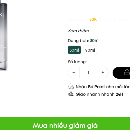
Giảm đến
50K
khi thanh toán 
Xem thêm
Dung tích:
30ml
30ml
90ml
Số lượng:
−
+
Nhận
Bơ Point
cho mỗi lầ
Giao nhanh nhanh
24H
Mua nhiều giảm giá