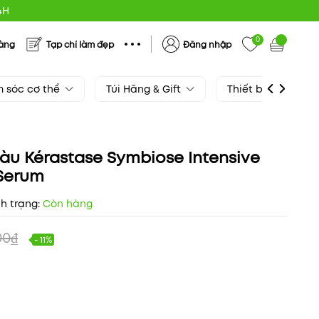
4H
0
hàng
Tạp chí làm đẹp
Đăng nhập
 sóc cơ thể
Túi Hãng & Gift
Thiết bị làm đẹp
àu Kérastase Symbiose Intensive
 Serum
nh trạng:
Còn hàng
00₫
- 11%