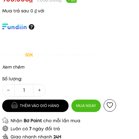
- 14%
Mua trả sau 0 ₫ với
Giảm đến
50K
khi thanh toán qua Fundiin.
Xem thêm
Số lượng:
−
+
THÊM VÀO GIỎ HÀNG
MUA NGAY
Nhận
Bơ Point
cho mỗi lần mua
Luôn có
7
ngày đổi trả
Giao nhanh nhanh
24H