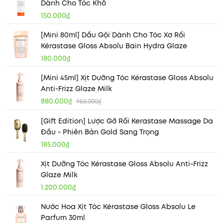
Dành Cho Tóc Khô
150.000₫
[Mini 80ml] Dầu Gội Dành Cho Tóc Xơ Rối
Kérastase Gloss Absolu Bain Hydra Glaze
180.000₫
[Mini 45ml] Xịt Dưỡng Tóc Kérastase Gloss Absolu
Anti-Frizz Glaze Milk
880.000₫
950.000₫
[Gift Edition] Lược Gỡ Rối Kerastase Massage Da
Đầu - Phiên Bản Gold Sang Trọng
185.000₫
Xịt Dưỡng Tóc Kérastase Gloss Absolu Anti-Frizz
Glaze Milk
1.200.000₫
Nước Hoa Xịt Tóc Kérastase Gloss Absolu Le
Parfum 30ml