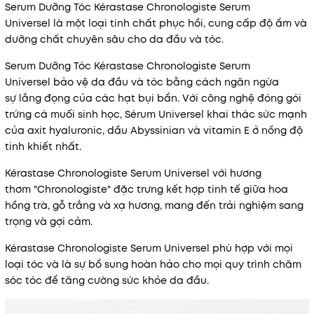
Serum Dưỡng Tóc Kérastase Chronologiste Serum
Universel là một loại tinh chất phục hồi, cung cấp độ ẩm và
Mã khuyến mãi:
dưỡng chất chuyên sâu cho da đầu và tóc.
Điều kiện:
Serum Dưỡng Tóc Kérastase Chronologiste Serum
Universel bảo vệ da đầu và tóc bằng cách ngăn ngừa
sự lắng đọng của các hạt bụi bẩn. Với công nghệ đóng gói
trứng cá muối sinh học, Sérum Universel khai thác sức mạnh
của axit hyaluronic, dầu Abyssinian và vitamin E ở nồng độ
tinh khiết nhất.
Kérastase Chronologiste Serum Universel với hương
thơm "Chronologiste" đặc trưng kết hợp tinh tế giữa hoa
hồng trà, gỗ trắng và xạ hương, mang đến trải nghiệm sang
trọng và gợi cảm.
Kérastase Chronologiste Serum Universel phù hợp với mọi
loại tóc và là sự bổ sung hoàn hảo cho mọi quy trình chăm
sóc tóc để tăng cường sức khỏe da đầu.