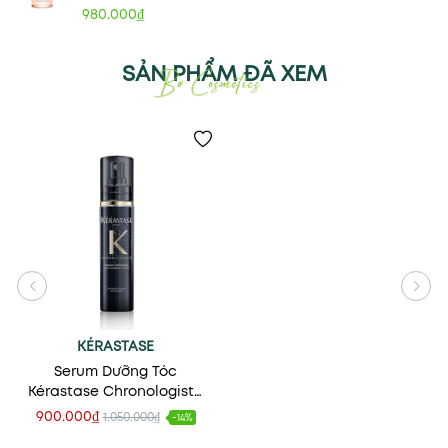
980.000₫
SẢN PHẨM ĐÃ XEM
KÉRASTASE
Serum Dưỡng Tóc
Kérastase Chronologiste
Serum Universel 40ml
900.000₫
1.050.000₫
-14%