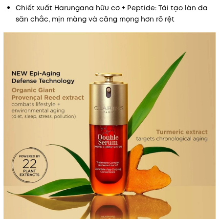
Chiết xuất Harungana hữu cơ + Peptide: Tái tạo làn da
săn chắc, mịn màng và căng mọng hơn rõ rệt