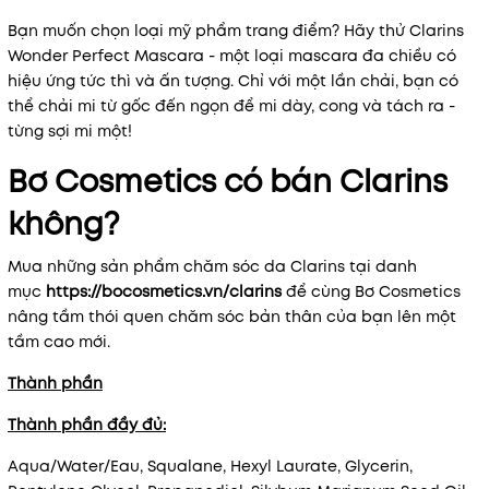
Bạn muốn chọn loại mỹ phẩm trang điểm? Hãy thử Clarins
Wonder Perfect Mascara - một loại mascara đa chiều có
hiệu ứng tức thì và ấn tượng. Chỉ với một lần chải, bạn có
thể chải mi từ gốc đến ngọn để mi dày, cong và tách ra -
từng sợi mi một!
Bơ Cosmetics có bán Clarins
không?
Mua những sản phẩm chăm sóc da Clarins tại danh
mục
https://bocosmetics.vn/clarins
để cùng Bơ Cosmetics
nâng tầm thói quen chăm sóc bản thân của bạn lên một
tầm cao mới.
Thành phần
Thành phần đầy đủ:
Aqua/Water/Eau, Squalane, Hexyl Laurate, Glycerin,