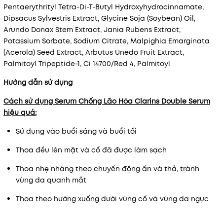
Pentaerythrityl Tetra-Di-T-Butyl Hydroxyhydrocinnamate,
Dipsacus Sylvestris Extract, Glycine Soja (Soybean) Oil,
Arundo Donax Stem Extract, Jania Rubens Extract,
Potassium Sorbate, Sodium Citrate, Malpighia Emarginata
(Acerola) Seed Extract, Arbutus Unedo Fruit Extract,
Palmitoyl Tripeptide-1, Ci 14700/Red 4, Palmitoyl
Hướng dẫn sử dụng
Cách sử dụng Serum Chống Lão Hóa Clarins Double Serum
hiệu quả:
Sử dụng vào buổi sáng và buổi tối
Thoa đều lên mặt và cổ đã được làm sạch
Thoa nhẹ nhàng theo chuyển động ấn và thả, tránh
vùng da quanh mắt
Thoa theo hướng xuống dưới vùng cổ và vùng da ngực