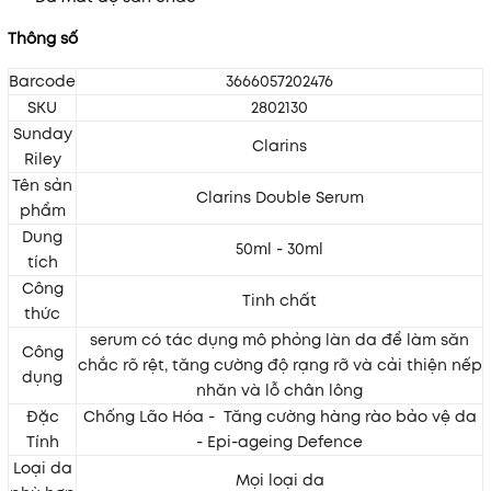
Thông số
Barcode
3666057202476
SKU
2802130
Sunday
Clarins
Riley
Tên sản
Clarins Double Serum
phẩm
Dung
50ml - 30ml
tích
Công
Tinh chất
thức
serum có tác dụng mô phỏng làn da để làm săn
Công
chắc rõ rệt, tăng cường độ rạng rỡ và cải thiện nếp
dụng
nhăn và lỗ chân lông
Đặc
Chống Lão Hóa - Tăng cường hàng rào bảo vệ da
Tính
- Epi-ageing Defence
Loại da
Mọi loại da