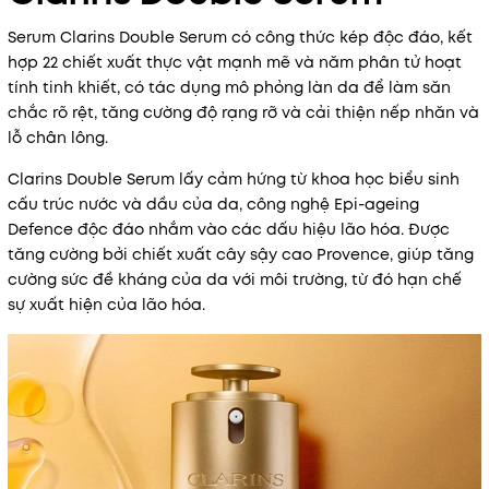
Serum Clarins Double Serum có công thức kép độc đáo, kết
hợp 22 chiết xuất thực vật mạnh mẽ và năm phân tử hoạt
tính tinh khiết, có tác dụng mô phỏng làn da để làm săn
chắc rõ rệt, tăng cường độ rạng rỡ và cải thiện nếp nhăn và
lỗ chân lông.
Clarins Double Serum lấy cảm hứng từ khoa học biểu sinh
cấu trúc nước và dầu của da, công nghệ Epi-ageing
Defence độc ​​đáo nhắm vào các dấu hiệu lão hóa. Được
tăng cường bởi chiết xuất cây sậy cao Provence, giúp tăng
cường sức đề kháng của da với môi trường, từ đó hạn chế
sự xuất hiện của lão hóa.