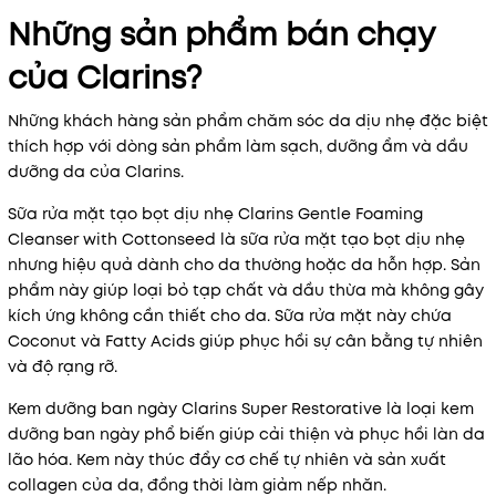
Những sản phẩm bán chạy
của Clarins?
Những khách hàng sản phẩm chăm sóc da dịu nhẹ đặc biệt
thích hợp với dòng sản phẩm làm sạch, dưỡng ẩm và dầu
dưỡng da của Clarins.
Sữa rửa mặt tạo bọt dịu nhẹ Clarins Gentle Foaming
Cleanser with Cottonseed là sữa rửa mặt tạo bọt dịu nhẹ
nhưng hiệu quả dành cho da thường hoặc da hỗn hợp. Sản
phẩm này giúp loại bỏ tạp chất và dầu thừa mà không gây
kích ứng không cần thiết cho da. Sữa rửa mặt này chứa
Coconut và Fatty Acids giúp phục hồi sự cân bằng tự nhiên
và độ rạng rỡ.
Kem dưỡng ban ngày Clarins Super Restorative là loại kem
dưỡng ban ngày phổ biến giúp cải thiện và phục hồi làn da
lão hóa. Kem này thúc đẩy cơ chế tự nhiên và sản xuất
collagen của da, đồng thời làm giảm nếp nhăn.