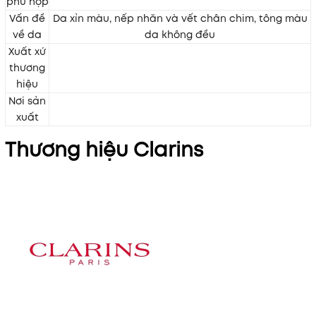
phù hợp
Vấn đề
Da xỉn màu, nếp nhăn và vết chân chim, tông màu
về da
da không đều
Xuất xứ
thương
hiệu
Nơi sản
xuất
Thương hiệu Clarins