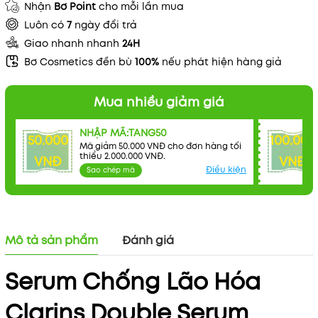
Nhận
Bơ Point
cho mỗi lần mua
Luôn có
7
ngày đổi trả
Giao nhanh nhanh
24H
Bơ Cosmetics đền bù
100%
nếu phát hiện hàng giả
Mua nhiều giảm giá
NHẬP MÃ:TANG50
50.000
100.000
Mã giảm 50.000 VNĐ cho đơn hàng tối
thiểu 2.000.000 VNĐ.
VNĐ
VNĐ
Điều kiện
Sao chép mã
Mô tả sản phẩm
Đánh giá
Serum Chống Lão Hóa
Clarins Double Serum