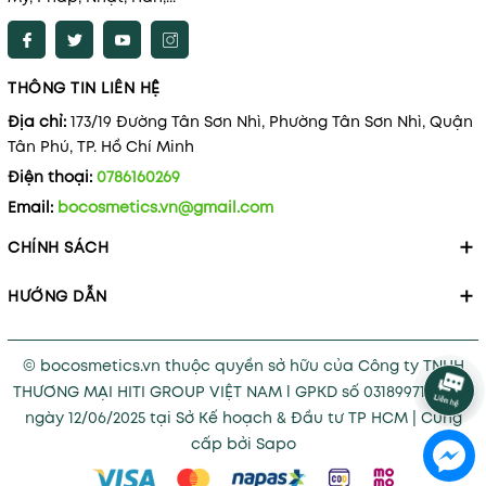
THÔNG TIN LIÊN HỆ
Địa chỉ:
173/19 Đường Tân Sơn Nhì, Phường Tân Sơn Nhì, Quận
Tân Phú, TP. Hồ Chí Minh
Điện thoại:
0786160269
Email:
bocosmetics.vn@gmail.com
CHÍNH SÁCH
HƯỚNG DẪN
© bocosmetics.vn thuộc quyền sở hữu của Công ty TNHH
THƯƠNG MẠI HITI GROUP VIỆT NAM l GPKD số 0318997121 cấp
ngày 12/06/2025 tại Sở Kế hoạch & Đầu tư TP HCM
|
Cung
cấp bởi
Sapo