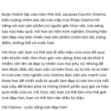
Được thành lập vào năm 1954 bởi Jacques Courtin-Clarins,
biểu tượng chăm sóc da cao cấp của Pháp Clarins nổi
tiếng với các sản phẩm có nguồn gốc thực vật, vừa sáng
tạo vừa hiệu quả. Với hơn 60 năm kinh nghiệm, thương hiệu
làm đẹp này bán nhiều loại sản phẩm chăm sóc da, trang
điểm, dưỡng thể và nước hoa
Với thực vật, bạn có thể xóa đi dấu hiệu của mùa đã qua
trên khuôn mặt, làm thon gọn vóc dáng, bảo vệ da khỏi ô
nhiễm, tôn lên vẻ đẹp tự nhiên của mọi phụ nữ. Nhưng để
làm được điều đó, bạn cần có kiến ​​thức, sự tò mò và sự kiên
trì của các nhà nghiên cứu Clarins. Bạn cần sức mạnh của
khoa học để chiết xuất bí quyết làm đẹp từ trái tim của mỗi
loại cây, để khám phá ra những thành phần quý giá và hiệu
quả nhất của nó. Với thực vật, bạn có thể làm cho thế giới
tươi đẹp hơn, bạn có thể làm nên điều kỳ diệu.
Với Clarins - cuộc sống tươi đẹp hơn!