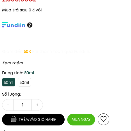
Mua trả sau 0 ₫ với
Giảm đến
50K
khi thanh toán qua Fundiin.
Xem thêm
Dung tích:
50ml
50ml
30ml
Số lượng:
−
+
THÊM VÀO GIỎ HÀNG
MUA NGAY