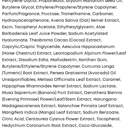
Pentylene Glycol, Propanediol, Silybum Marianum Seed Oil,
Butylene Glycol, Ethylene/Propylene/Styrene Copolymer,
Parfum/Fragrance, Fructose, Tromethamine, Carbomer,
Hydroxyacetophenone, Avena Sativa (Oat) Kernel Extract,
Escin, Tocopheryl Acetate, Ethylhexylglycerin, Aloe
Barbadensis Leaf Juice Powder, Sodium Acetylated
Hyaluronate, Theobroma Cacao (Cocoa) Extract,
Caprylic/Capric Triglyceride, Aesculus Hippocastanum
(Horse Chestnut) Extract, Leontopodium Alpinum Flower/Leaf
Extract, Disodium Edta, Maltodextrin, Xanthan Gum,
Butylene/Ethylene/Styrene Copolymer, Curcuma Longa
(Turmeric) Root Extract, Persea Gratissima (Avocado) Oil
Unsaponifiables, Melissa Officinalis Leaf Extract, Caramel,
Hippophae Rhamnoides Kernel Extract, Sodium Lactate,
Musa Sapientum (Banana) Fruit Extract, Oenothera Biennis
(Evening Primrose) Flower/Leaf/Stem Extract, Harungana
Madagascariensis Extract, Kalanchoe Pinnata Leaf Extract,
Mangifera Indica (Mango) Leaf Extract, Sodium Benzoate,
Citric Acid, Centaurea Cyanus Flower Extract, Tocopherol,
Hedychium Coronarium Root Extract, Coco-Glucoside,