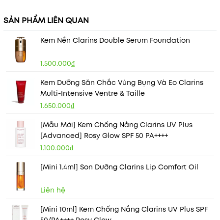
SẢN PHẨM LIÊN QUAN
Kem Nền Clarins Double Serum Foundation
1.500.000₫
Kem Dưỡng Săn Chắc Vùng Bụng Và Eo Clarins
Multi-Intensive Ventre & Taille
1.650.000₫
[Mẫu Mới] Kem Chống Nắng Clarins UV Plus
[Advanced] Rosy Glow SPF 50 PA++++
1.100.000₫
[Mini 1.4ml] Son Dưỡng Clarins Lip Comfort Oil
Liên hệ
[Mini 10ml] Kem Chống Nắng Clarins UV Plus SPF