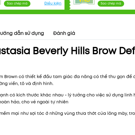
VNĐ
Điều kiện
Sao chép mã
Sao chép mã
ướng dẫn sử dụng
Đánh giá
tasia Beverly Hills Brow Def
Mã khuyến mãi:
Điều kiện:
um Brown có thiết kế đầu tam giác đa năng có thể thu gọn để đ
ờng viền, tô và định hình.
cạnh có kích thước khác nhau - lý tưởng cho việc sử dụng linh 
hoàn hảo, cho vẻ ngoài tự nhiên
ềm mại như sợi tóc ở những vùng thưa thớt của lông mày, tr