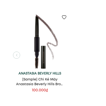
ANASTASIA BEVERLY HILLS
[Sample] Chì Kẻ Mày
Anastasia Beverly Hills Brow
Definer - Medium Brown
100.000₫
Xem nhanh