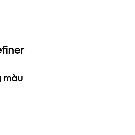
finer
g màu