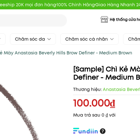
reeship 20K mọi đơn hàng
100% Chính Hãng
Giao Hàng Nhanh 2
Hệ thống cửa 
Chăm sóc da
Chăm sóc cá nhân
Chăm
ẻ Mày Anastasia Beverly Hills Brow Definer - Medium Brown
[Sample] Chì Kẻ Mà
Definer - Medium 
Thương hiệu:
Anastasia Beverl
100.000₫
Mua trả sau 0 ₫ với