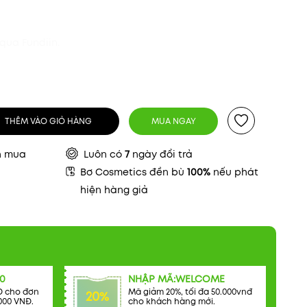
qua Fundiin.
THÊM VÀO GIỎ HÀNG
MUA NGAY
n mua
Luôn có
7
ngày đổi trả
Bơ Cosmetics đền bù
100%
nếu phát
hiện hàng giả
0
NHẬP MÃ:WELCOME
Đ cho đơn
Mã giảm 20%, tối đa 50.000vnđ
20%
000 VNĐ.
cho khách hàng mới.