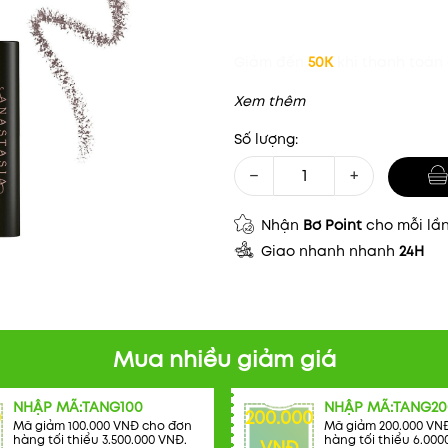
Giảm đến
50K
khi thanh toán 
Xem thêm
Số lượng:
−
+
Nhận
Bơ Point
cho mỗi lầ
Giao nhanh nhanh
24H
Mua nhiều giảm giá
NHẬP MÃ:TANG100
NHẬP MÃ:TANG20
0
200.000
Mã giảm 100.000 VNĐ cho đơn
Mã giảm 200.000 VN
hàng tối thiểu 3.500.000 VNĐ.
hàng tối thiểu 6.000