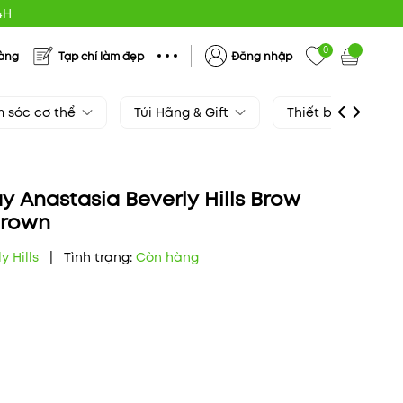
4H
0
hàng
Tạp chí làm đẹp
Đăng nhập
 sóc cơ thể
Túi Hãng & Gift
Thiết bị làm đẹp
y Anastasia Beverly Hills Brow
Brown
y Hills
|
Tình trạng:
Còn hàng