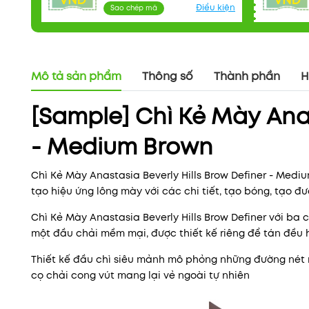
VNĐ
VNĐ
Điều kiện
Sao chép mã
Mô tả sản phẩm
Thông số
Thành phần
H
[Sample] Chì Kẻ Mày Anas
- Medium Brown
Chì Kẻ Mày Anastasia Beverly Hills Brow Definer - Medi
tạo hiệu ứng lông mày với các chi tiết, tạo bóng, tạo đư
Chì Kẻ Mày Anastasia Beverly Hills Brow Definer với ba 
một đầu chải mềm mại, được thiết kế riêng để tán đều 
Thiết kế đầu chì siêu mảnh mô phỏng những đường nét m
cọ chải cong vút mang lại vẻ ngoài tự nhiên