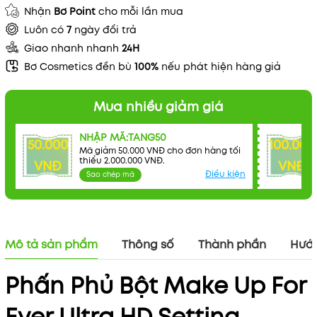
Nhận
Bơ Point
cho mỗi lần mua
Luôn có
7
ngày đổi trả
Giao nhanh nhanh
24H
Bơ Cosmetics đền bù
100%
nếu phát hiện hàng giả
Mua nhiều giảm giá
NHẬP MÃ:TANG50
50.000
100.000
Mã giảm 50.000 VNĐ cho đơn hàng tối
thiểu 2.000.000 VNĐ.
VNĐ
VNĐ
Điều kiện
Sao chép mã
Mô tả sản phẩm
Thông số
Thành phần
Hướn
Phấn Phủ Bột Make Up For