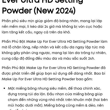
Ever Ultra HD Setting
Powder (New 2024)
Phấn phủ siêu mịn giúp giảm độ bóng nhờn, mang lại lớp
nền mềm mại, lì kéo dài 24 giờ mà không bị vón cục hoặc
làm tăng kết cấu, ngay cả trên da khô.
Phấn Phủ Bột Make Up For Ever Ultra HD Setting Powder làm
mờ lỗ chân lông, nếp nhăn và kết cấu da ngay lập tức mà
không gây phản ứng ngược, mang lại làn da trông tự nhiên,
cung cấp độ đồng đều màu da và màu sắc suốt 24h.
Phấn Phủ Bột Make Up For Ever Ultra HD Setting Powder đã
được phát triển để giúp bạn sử dụng dễ dàng nhất. Bao bì
Make Up For Ever Ultra HD Setting Powder bao gồm:
Một miếng bông nhung siêu mềm, để thoa chính xác,
đựng trong túi da lộn. Đầu nhọn của miếng bông giúp
chạm đến những vùng nhỏ nhất trên khuôn mặt (hai bên
mũi hoặc dưới mắt). Miếng bông cũng mềm & dẻo, nên