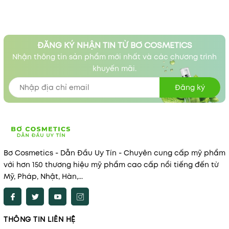
ĐĂNG KÝ NHẬN TIN TỪ BƠ COSMETICS
Nhận thông tin sản phẩm mới nhất và các chương trình
khuyến mãi.
Đăng ký
Bơ Cosmetics - Dẫn Đầu Uy Tín - Chuyên cung cấp mỹ phẩm
với hơn 150 thương hiệu mỹ phẩm cao cấp nổi tiếng đến từ
Mỹ, Pháp, Nhật, Hàn,...
THÔNG TIN LIÊN HỆ