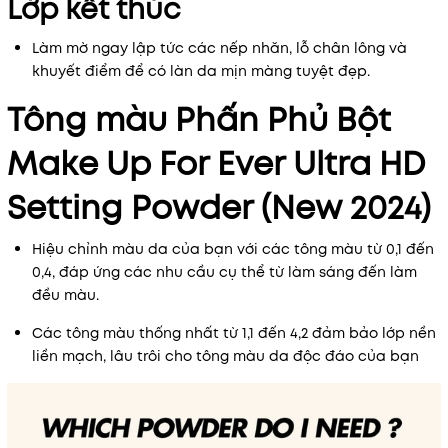
Lớp kết thúc
Làm mờ ngay lập tức các nếp nhăn, lỗ chân lông và
khuyết điểm để có làn da mịn màng tuyệt đẹp.
Tông màu Phấn Phủ Bột
Make Up For Ever Ultra HD
Setting Powder (New 2024)
Hiệu chỉnh màu da của bạn với các tông màu từ 0,1 đến
0,4, đáp ứng các nhu cầu cụ thể từ làm sáng đến làm
đều màu.
Các tông màu thống nhất từ ​​1,1 đến 4,2 đảm bảo lớp nền
liền mạch, lâu trôi cho tông màu da độc đáo của bạn