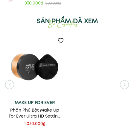
830.000₫
900.000₫
SẢN PHẨM ĐÃ XEM
MAKE UP FOR EVER
Phấn Phủ Bột Make Up
For Ever Ultra HD Setting
Powder (New 2024)
1.030.000₫