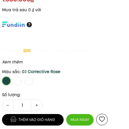
Mua trả sau 0 ₫ với
Giảm đến
50K
khi thanh toán qua Fundiin.
Xem thêm
Màu sắc:
0.1 Corrective Rose
Số lượng:
−
+
THÊM VÀO GIỎ HÀNG
MUA NGAY