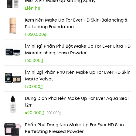
Mist & Fix Make Up Setting Spray
Liên hệ
Kem Nền Make Up For Ever HD Skin-Balancing &
Perfecting Foundation
1.050.000₫
[Mini 1g] Phấn Phủ Bột Make Up For Ever Ultra HD
Microfinishing Loose Powder
160.000₫
[Mini 2g] Phấn Phủ Nén Make Up For Ever HD Skin
Matte Velvet
170.000₫
Dung Dịch Pha Nền Make Up For Ever Aqua Seal
12ml
490.000₫
550.000₫
Phấn Phủ Dạng Nén Make Up For Ever HD Skin
Perfecting Pressed Powder