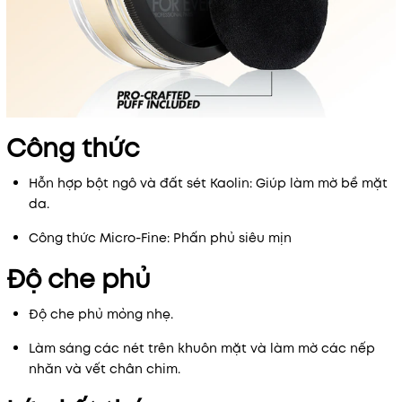
Công thức
Mã khuyến mãi:
Điều kiện:
Hỗn hợp bột ngô và đất sét Kaolin: Giúp làm mờ bề mặt
da.
Công thức Micro-Fine: Phấn phủ siêu mịn
Độ che phủ
Độ che phủ mỏng nhẹ.
Làm sáng các nét trên khuôn mặt và làm mờ các nếp
nhăn và vết chân chim.