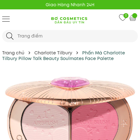
Freeship 20K mọi đơn hàng
0
Trang chủ
Charlotte Tilbury
Phấn Má Charlotte
Tilbury Pillow Talk Beauty Soulmates Face Palette