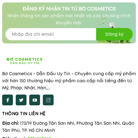
ĐĂNG KÝ NHẬN TIN TỪ BƠ COSMETICS
Nhận thông tin sản phẩm mới nhất và các chương trình
khuyến mãi.
Đăng ký
Bơ Cosmetics - Dẫn Đầu Uy Tín - Chuyên cung cấp mỹ phẩm
với hơn 150 thương hiệu mỹ phẩm cao cấp nổi tiếng đến từ
Mỹ, Pháp, Nhật, Hàn,...
THÔNG TIN LIÊN HỆ
Địa chỉ:
173/19 Đường Tân Sơn Nhì, Phường Tân Sơn Nhì, Quận
Tân Phú, TP. Hồ Chí Minh