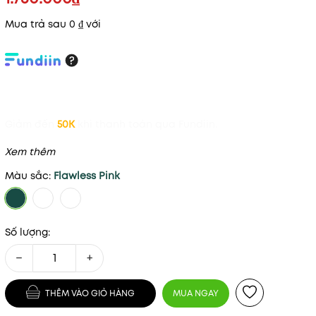
Mua trả sau 0 ₫ với
Giảm đến
50K
khi thanh toán qua Fundiin.
Xem thêm
Màu sắc:
Flawless Pink
Số lượng:
−
+
THÊM VÀO GIỎ HÀNG
MUA NGAY