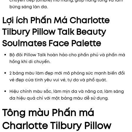
chuyển tiếp (ombre) mơ màng, giúp nâng tông và làm
bừng sáng làn da.
Lợi ích Phấn Má Charlotte
Tilbury Pillow Talk Beauty
Soulmates Face Palette
Bộ đôi Pillow Talk hoàn hảo cho phấn phủ và phấn má
hồng khi di chuyển.
2 bảng màu làm đẹp mới mô phỏng sức mạnh biến đổi
vẻ đẹp của tình yêu vui vẻ, tự do và phổ quát.
Hiệu chỉnh màu sắc, làm mịn da và nâng cơ, làm sáng
da hiệu quả chỉ với một bảng màu dễ sử dụng.
Tông màu Phấn má
Charlotte Tilbury Pillow