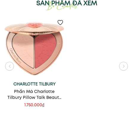
SẢN PHẨM ĐÃ XEM
CHARLOTTE TILBURY
Phấn Má Charlotte
Tilbury Pillow Talk Beauty
Soulmates Face Palette
1.750.000₫