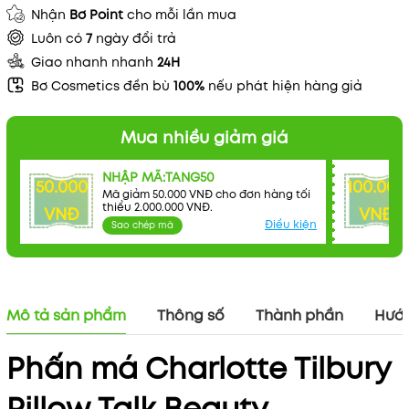
Nhận
Bơ Point
cho mỗi lần mua
Luôn có
7
ngày đổi trả
Giao nhanh nhanh
24H
Bơ Cosmetics đền bù
100%
nếu phát hiện hàng giả
Mua nhiều giảm giá
NHẬP MÃ:TANG50
50.000
100.000
Mã giảm 50.000 VNĐ cho đơn hàng tối
thiểu 2.000.000 VNĐ.
VNĐ
VNĐ
Điều kiện
Sao chép mã
Mô tả sản phẩm
Thông số
Thành phần
Hướn
Phấn má Charlotte Tilbury