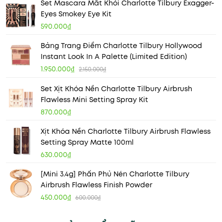
Set Mascara Mắt Khói Charlotte Tilbury Exagger-
Eyes Smokey Eye Kit
590.000₫
Bảng Trang Điểm Charlotte Tilbury Hollywood
Instant Look In A Palette (Limited Edition)
1.950.000₫
2.150.000₫
Set Xịt Khóa Nền Charlotte Tilbury Airbrush
Flawless Mini Setting Spray Kit
870.000₫
Xịt Khóa Nền Charlotte Tilbury Airbrush Flawless
Setting Spray Matte 100ml
630.000₫
[Mini 3.4g] Phấn Phủ Nén Charlotte Tilbury
Airbrush Flawless Finish Powder
450.000₫
600.000₫