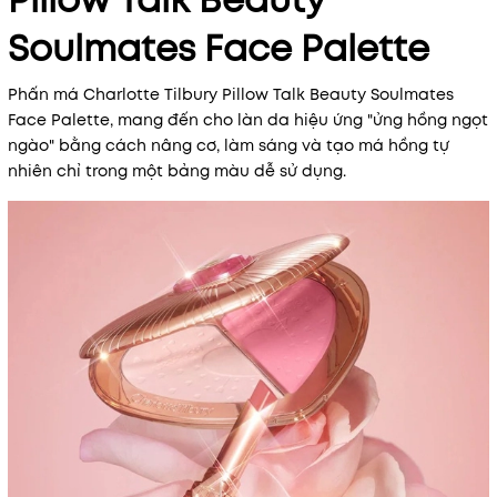
Pillow Talk Beauty
Soulmates Face Palette
Phấn má Charlotte Tilbury Pillow Talk Beauty Soulmates
Face Palette, mang đến cho làn da hiệu ứng "ửng hồng ngọt
ngào" bằng cách nâng cơ, làm sáng và tạo má hồng tự
Mã khuyến mãi:
nhiên chỉ trong một bảng màu dễ sử dụng.
Điều kiện: