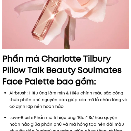
Phấn má Charlotte Tilbury
Pillow Talk Beauty Soulmates
Face Palette bao gồm:
Airbrush: Hiệu ứng làm mịn & Hiệu chỉnh màu sắc công
thức phấn phủ nguyên bản giúp xóa mờ lỗ chân lông và
cố định lớp nền hoàn hảo.
Love-Blush: Phấn má lì hiệu ứng "Blur" Sự hòa quyện
hoàn hảo giữa phấn phủ và má hồng tạo nên dải màu